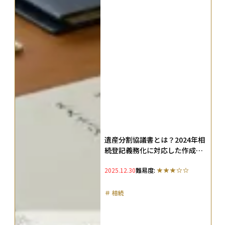
遺産分割協議書とは？2024年相
続登記義務化に対応した作成方
法と必要書類・注意点を徹底解
2025.12.30
難易度:
説
＃
相続