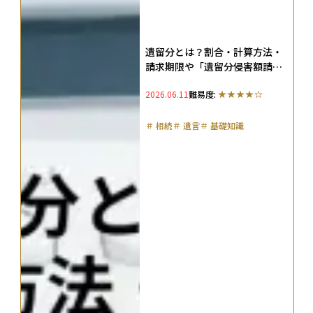
遺留分とは？割合・計算方法・
請求期限や「遺留分侵害額請
求」をわかりやすく解説続
2026.06.11
難易度:
＃
相続
＃
遺言
＃
基礎知識