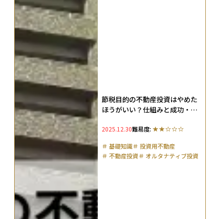
節税目的の不動産投資はやめた
ほうがいい？仕組みと成功・失
敗例を徹底解説
2025.12.30
難易度:
＃
基礎知識
＃
投資用不動産
＃
不動産投資
＃
オルタナティブ投資
＃
リスク管理