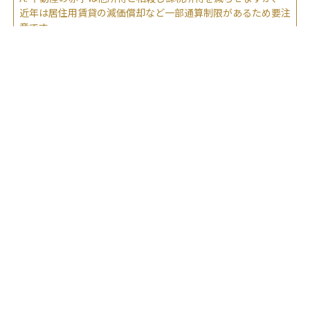
近年は居住用賃貸の減価償却など一部通算制限があるため要注
意です。
2025.06.23
“
”
不動産投資の損益通算にはなにか制限があるのですか？
A.
土地取得利子や別荘・海外中古物件の償却損は原則通算不
可。事業規模不足や雑所得扱いでも赤字相殺は認められませ
ん。
2025.06.22
“
不動産投資におけるデッドクロスの意味を教えてくださ
”
い。