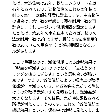
えば、木造住宅は22年、鉄筋コンクリート造は
47年とされており、建物価格をこれらの年数で
割って毎年一定額を経費に計上します。中古物件
の場合は、築年数を考慮して残存耐用年数を再
計算し、それに基づいて償却期間を設定します。
たとえば、築20年の木造住宅であれば、残りの
法定耐用年数は2年ですが、最低でも法定耐用年
数の20％（この場合4年）が償却期間となるルー
ルがあります。
ここで重要なのは、減価償却による節税効果は
「税金を軽減する」のではなく、「支払うタイ
ミングを後ろにずらす」という意味合いが強い
点です。つまり、減価償却によって帳簿上の取得
価額が年々減っていき、いざ物件を売却する際に
はその分取得費が小さく見積もられ、譲渡益が
大きくなります。その結果、売却時に課税される
所得が増えてしまうのです。これを「減価償却の
繰延効果」といい、保有中は節税に見えても、出