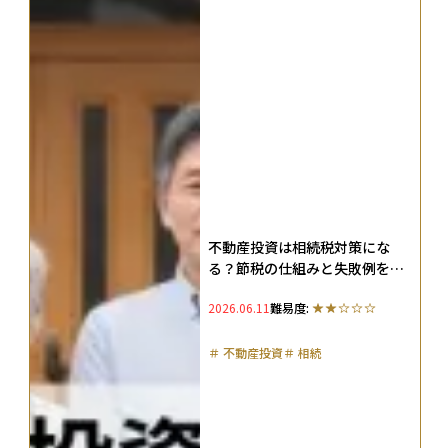
不動産投資は相続税対策にな
る？節税の仕組みと失敗例を解
説！
2026.06.11
難易度:
＃
不動産投資
＃
相続