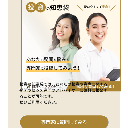
り、公正かつ実情に即した税額を算出し、納税者が収入に見合
った税金を支払うことが可能となります。 課税所得の正確な
把握と計算は、個人や企業の税務管理において非常に重要で
す。税法の変更に応じて控除額や計算方法が更新されることが
多いため、適切な税務知識を持つこと、または専門の税理士な
どの助けを借りることが望ましいです。これにより、適切な税
金の納付を確実に行い、法的な問題を避けることができます。
投資の知恵袋では、あなたの投資や資産に関する
疑問や悩みを専門のアドバイザーに気軽に相談す
ることが可能です。
ぜひご利用ください。
専門家に質問してみる