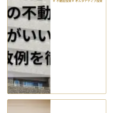
＃
不動産投資
＃
オルタナティブ投資
＃
リスク管理