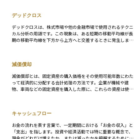
デッドクロス
デッドクロスは、株式市場や他の金融市場で使用されるテクニ
カル分析の用語です。この現象は、ある短期の移動平均線が長
期の移動平均線を下方から上方へと交差するときに発生しま
す。多くの場合、デッドクロスは短期移動平均線が長期移動平
均線よりも下に落ちることを指し、将来の価格下落の可能性を
示唆しています。 デッドクロスが発生すると、市場の短期的
減価償却
な勢いが衰え、長期的なトレンドに逆らう形で価格が下落して
いく可能性があると考えられるため、投資家やトレーダーはこ
減価償却とは、固定資産の購入価格をその使用可能年数にわた
れを売りのシグナルとして解釈することが一般的です。ただ
って経済的に分配する会計処理の方法です。企業が機械や建
し、このシグナルは常に正確とは限らないため、他の市場の動
物、車両などの固定資産を購入した際に、これらの資産は使用
向やニュース、追加的なテクニカル指標と組み合わせて利用さ
することで徐々に価値を失います。減価償却を行うことで、資
れることが推奨されます。デッドクロスは、市場のトレンドの
産のコストをその寿命にわたって費用として計上し、その結果
変化を捉えるための有用なツールであるが、単独で投資の決定
として企業の財務報告が実態に即したものになることを目指し
を行うには不十分である場合が多いです。 不動産投資におい
キャッシュフロー
ます。 減価償却には様々な方法がありますが、一般的なもの
ても、デッドクロスは重要な概念の一つです。不動産投資で
に直線法、定率法、数字和法があります。直線法はもっとも単
は、購入価格に対してローンの金利負担や維持費が増加し、家
お金の流れを表す言葉で、一定期間における「お金の収入」と
純で、資産の耐用年数にわたって均等に費用を計上します。定
賃収入などの収益を下回る状態を指すことが多く、これは投資
「支出」を指します。投資や経済活動では特に重要な概念で、
率法は残存価値を基に毎年一定の割合で費用を計上し、数字和
の採算が悪化するシグナルと見なされます。例えば、金利上昇
現金がどれだけ増えたか、または減ったかを把握するために使