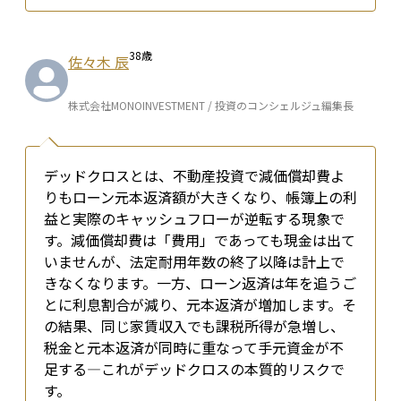
38
歳
佐々木 辰
株式会社MONOINVESTMENT / 投資のコンシェルジュ編集長
デッドクロスとは、不動産投資で減価償却費よ
りもローン元本返済額が大きくなり、帳簿上の利
益と実際のキャッシュフローが逆転する現象で
す。減価償却費は「費用」であっても現金は出て
いませんが、法定耐用年数の終了以降は計上で
きなくなります。一方、ローン返済は年を追うご
とに利息割合が減り、元本返済が増加します。そ
の結果、同じ家賃収入でも課税所得が急増し、
税金と元本返済が同時に重なって手元資金が不
足する―これがデッドクロスの本質的リスクで
す。