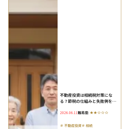
不動産投資は相続税対策にな
る？節税の仕組みと失敗例を解
説！
2026.06.11
難易度:
＃
不動産投資
＃
相続