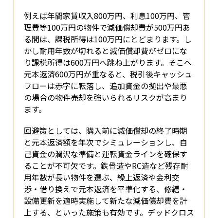
例えば年間家賃収入800万円、利息100万円、管
理費等100万円の物件で減価償却費が500万円あ
る間は、課税所得は100万円にとどまります。し
かし耐用年数が切れると減価償却費がゼロにな
り課税所得は600万円へ跳ね上がります。そこへ
元本返済600万円が重なると、税引後キャッシュ
フローは赤字に転落し、追加資金の拠出や最悪
の場合の物件売却を強いられるリスクが高まり
ます。
回避策としては、購入前に減価償却の終了時期
と元本返済額を年次でシミュレーションし、自
己資金の潤沢な準備と運転資金ラインを確保す
ることが不可欠です。鉄骨造やRC造など残存耐
用年数が長い物件を選ぶ、繰上返済や金利交
渉・借り換えで元本返済を平準化する、修繕・
設備更新を適時実施して新たな減価償却費を計
上する、といった施策も有効です。デッドクロス