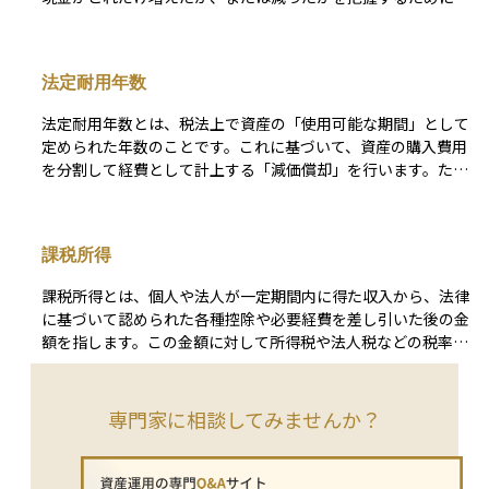
法では耐用年数の初年度に最も多くの費用を計上し、年数が経
や空室率の増加によって、借入コストが家賃収入を上回ると、
われます。キャッシュフローは大きく3つに分かれます。 1つ
過するにつれてその額を減らしていきます。 減価償却は税務
キャッシュフローがマイナスになり、投資の持続性が危ぶまれ
目は本業による収益や費用を示す「営業キャッシュフロー」、
上も重要で、企業は減価償却費を経費として計上することで課
ます。このような状況が続くと、不動産の価値が下落し、最終
2つ目は資産の購入や売却に関連する「投資キャッシュフロ
税所得を減少させることができます。このため、適切な減価償
法定耐用年数
的に売却を検討せざるを得ないケースもあります。 このた
ー」、3つ目は借入金や配当などの「財務キャッシュフロー」
却方法の選択と計算は、企業の税負担の管理にも直接関連して
め、不動産投資におけるデッドクロスの兆候を把握し、適切な
です。 キャッシュフローがプラスであれば手元にお金が増え
います。
法定耐用年数とは、税法上で資産の「使用可能な期間」として
資金管理やリスク対策を行うことが重要です。市場の金利動向
ている状態、マイナスであれば減っている状態を示します。こ
定められた年数のことです。これに基づいて、資産の購入費用
や賃貸需要の変化を常にチェックし、キャッシュフローが悪化
れを理解することで、資産の健全性や投資先の実態を見極める
を分割して経費として計上する「減価償却」を行います。たと
する前に対策を講じることで、リスクを抑えた運用が可能にな
ことができ、初心者でも資金管理や投資判断の基礎として役立
えば、不動産や設備、車両などが対象となります。 資産ごと
ります。
てられます。
に耐用年数は異なり、建物なら数十年、機械や車両なら数年程
度が一般的です。この法定耐用年数は税務上のルールであり、
課税所得
実際の使用期間や資産の寿命とは必ずしも一致しません。投資
家として不動産や設備に投資する際、この耐用年数を理解して
課税所得とは、個人や法人が一定期間内に得た収入から、法律
おくことで、減価償却を活用した節税や資産の収益性の計算に
に基づいて認められた各種控除や必要経費を差し引いた後の金
役立てることができます。
額を指します。この金額に対して所得税や法人税などの税率が
適用され、実際に納税すべき税額が計算されます。課税所得の
計算方法は国や地域によって異なるため、具体的な控除項目や
税率もそれに応じて変わります。 課税所得を計算する際に
専門家に相談してみませんか？
は、まず総収入から非課税所得を除外します。その後、必要経
費や特定の控除（例えば、標準控除、医療費控除、教育費控除
など）を適用して課税対象となる所得を求めます。これによ