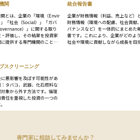
価機関
統合報告書
機関とは、企業の「環境（Envir
企業が財務情報（利益、売上など）
）」「社会（Social）」「ガバ
財務情報（環境への配慮、社会貢献
overnance）」に関する取り
バナンスなど）を一体的にまとめた
査・評価し、その結果を投資家
書です。これにより、企業がどのよ
関に提供する専門機関のことで
社会や環境に貢献しながら成長を目
的には、企業が地球環境にどれ
ているのかを理解しやすくなります
しているか、労働環境や人権へ
資家や利害関係者が企業の現状や将
適切か、経営の透明性や社内統
を幅広く評価できるように、戦略や
ブスクリーニング
ているかなどを多角的に分析し
ク管理、成果が具体的に記載されて
価結果は、スコアやレポートの
す。投資初心者でも、企業の活動や
会に悪影響を及ぼす可能性があ
され、投資家は企業の財務情報
の可能性をイメージしやすくなり、
例：タバコ、武器、化石燃料な
く、長期的な成長性やリスク対
に合った投資先を選ぶ際に役立つ情
資対象から外す方法です。倫理
った非財務面も考慮して投資判
得られるのが特徴です。
的責任を重視した投資の一つの
とができます。ESG投資が世
す。
で、MSCIやSustainalytic
評価機関の情報は、持続可能な投
としてますます重要視されてい
だし、各機関ごとに評価基準が
め、スコアを比較する際は注意
専門家に相談してみませんか？