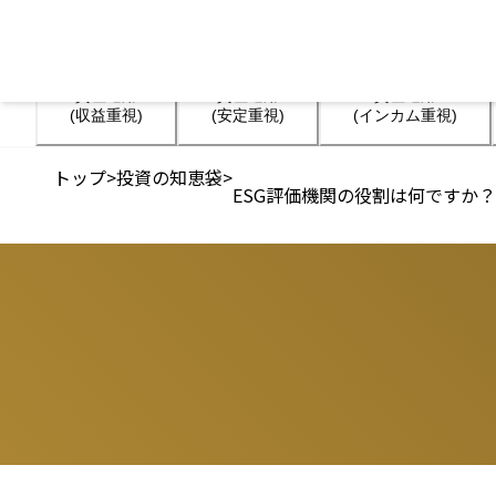
資産運用

資産運用

資産運用

(収益重視)
(安定重視)
(インカム重視)
トップ
>
投資の知恵袋
>
ESG評価機関の役割は何ですか？