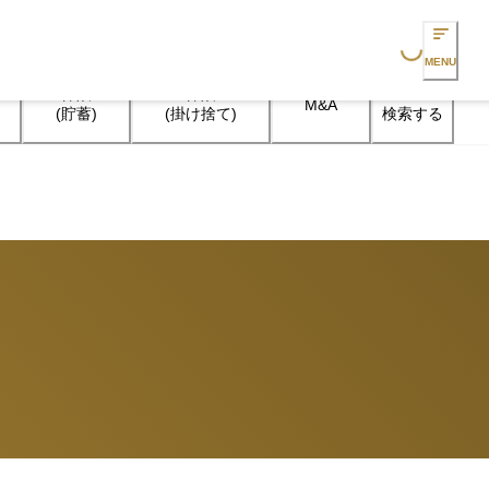
Loading...
MENU
保険

保険

M&A
検索する
(貯蓄)
(掛け捨て)