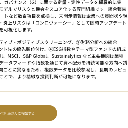
）、ガバナンス（G）に関する定量・定性データを網羅的に集
モデルでリスクと機会をスコア化する専門組織です。統合報告
ポートなど数百項目を点検し、未開示情報は企業への質問状や現
・炎上リスクは「コンロヴァーシー」として随時アップデート
を可視化します。
ティブ・ポジティブスクリーニング、②財務分析への統合
ント先の優先順位付け、④ESG指数やテーマ型ファンドの組成
SCI、S&P Global、Sustainalytics など主要機関は業種
データフィードや指数を通じて資本配分を持続可能な方向へ誘
関ごとに異なるため、複数データを比較参照し、長期のレピュ
ことで、より精緻な投資判断が可能になります。
々木 辰
さんに相談する