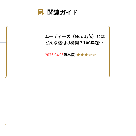
ons
関連ガイド
ムーディーズ（Moody’s）とは
どんな格付け機関？100年超の
歴史を持つ老舗の役割と最新動
2026.04.05
難易度:
向を解説