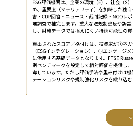
ESG評価機関は、企業の環境（E）、社会（S
め、重要度（マテリアリティ）を加味した独自
書・CDP回答・ニュース・裁判記録・NGOレ
地調査で補完します。重大な法規制違反や訴訟
し、財務データでは捉えにくい持続可能性の質
算出されたスコア／格付けは、投資家が①ネガ
（ESGインテグレーション）、③エンゲージメ
に活用する基礎データとなります。FTSE Russell、M
別ベンチマークを設定して相対評価を提供し、
導しています。ただし評価手法や重み付けは機
テーションリスクや規制強化リスクを織り込む
佐