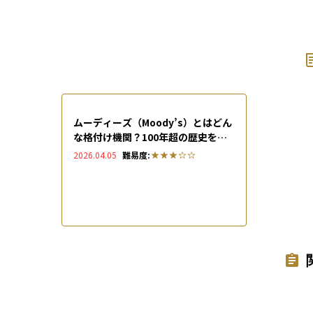
ムーディーズ（Moody’s）とはどん
な格付け機関？100年超の歴史を持
つ老舗の役割と最新動向を解説
2026.04.05
難易度: