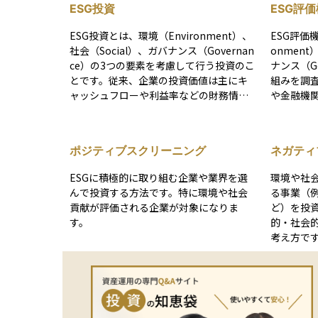
ESG投資
ESG評
ESG投資とは、環境（Environment）、
ESG評価
社会（Social）、ガバナンス（Governan
onment
ce）の3つの要素を考慮して行う投資のこ
ナンス（G
とです。従来、企業の投資価値は主にキ
組みを調
ャッシュフローや利益率などの財務情報
や金融機
を基に判断されてきましたが、近年は、
す。具体
環境負荷の低減、社会的責任の遂行、健
だけ配慮
全な経営体制といった非財務情報も投資
の対応が
ポジティブスクリーニング
ネガティ
判断の重要な指標となっています。 ESG
制が整っ
の概念は、2006年に国連が機関投資家向
ます。評
ESGに積極的に取り組む企業や業界を選
環境や社
けに「責任投資原則（PRI）」を提唱した
形で公表
んで投資する方法です。特に環境や社会
る事業（
ことをきっかけに広まりました。ESG要
だけでな
貢献が評価される企業が対象になりま
ど）を投
素を投資プロセスに組み込むことで、長
応力とい
す。
的・社会
期的なリスクを抑えながら持続可能なリ
断を行うこ
考え方で
ターンの向上が期待されます。特に、ES
界的に広まる中
Gに積極的に取り組む企業は、規制対応力
sなどの
やブランド価値の向上につながるため、
資の基盤
将来的な成長性や安定性の面で投資家の
ます。た
関心を集めています。
異なるた