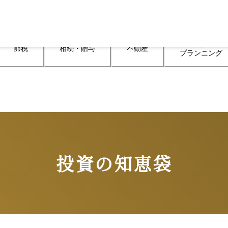
ライフ

節税
相続・贈与
不動産
プランニング
投資の知恵袋