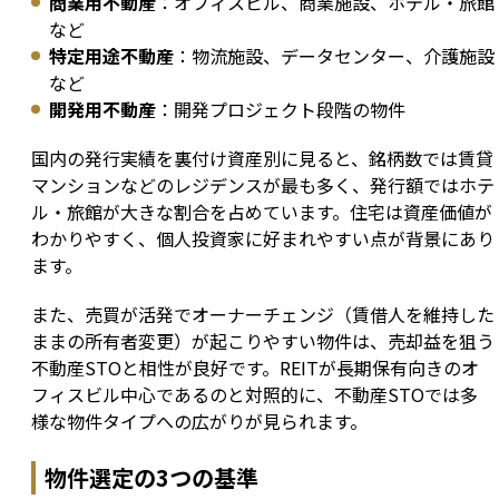
商業用不動産
：オフィスビル、商業施設、ホテル・旅館
など
特定用途不動産
：物流施設、データセンター、介護施設
など
開発用不動産
：開発プロジェクト段階の物件
国内の発行実績を裏付け資産別に見ると、銘柄数では賃貸
マンションなどのレジデンスが最も多く、発行額ではホテ
ル・旅館が大きな割合を占めています。住宅は資産価値が
わかりやすく、個人投資家に好まれやすい点が背景にあり
ます。
また、売買が活発でオーナーチェンジ（賃借人を維持した
ままの所有者変更）が起こりやすい物件は、売却益を狙う
不動産STOと相性が良好です。REITが長期保有向きのオ
フィスビル中心であるのと対照的に、不動産STOでは多
様な物件タイプへの広がりが見られます。
物件選定の3つの基準