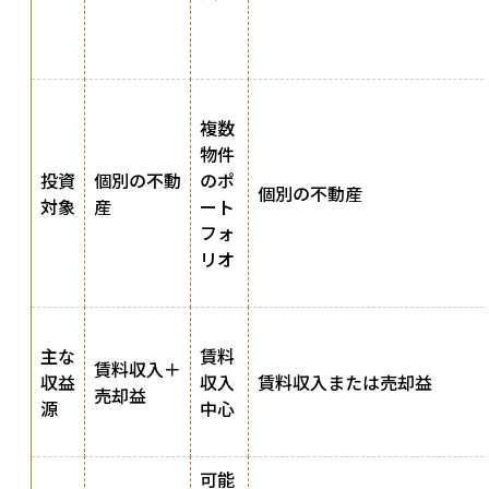
複数
物件
投資
個別の不動
のポ
個別の不動産
対象
産
ート
フォ
リオ
主な
賃料
賃料収入＋
収益
収入
賃料収入または売却益
売却益
源
中心
可能