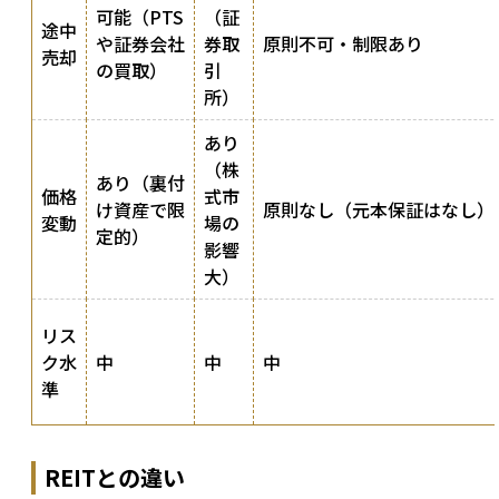
可能（PTS
（証
途中
や証券会社
券取
原則不可・制限あり
売却
の買取）
引
所）
あり
（株
あり（裏付
価格
式市
け資産で限
原則なし（元本保証はなし）
変動
場の
定的）
影響
大）
リス
ク水
中
中
中
準
REITとの違い