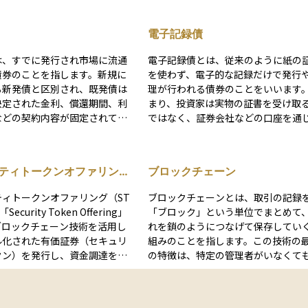
電子記録債
は、すでに発行され市場に流通
電子記録債とは、従来のように紙の
債券のことを指します。新規に
を使わず、電子的な記録だけで発行
る新発債と区別され、既発債は
理が行われる債券のことをいいます
決定された金利、償還期間、利
まり、投資家は実物の証書を受け取
などの契約内容が固定されてい
ではなく、証券会社などの口座を通
その後の市場環境の変化に応じ
て、債券の保有状況が電子データで
動する特徴があります。 投資
される仕組みです。 この仕組みによっ
発債を市場で売買する際に、発
て、債券の管理が効率化され、盗難
ティトークンオファリング
ブロックチェーン
件と現行の金利状況などを考慮
失のリスクがなくなるというメリッ
クとリターンを判断する必要が
あります。日本では「社債等の振替
ティトークンオファリング（ST
ブロックチェーンとは、取引の記録
。また、既発債の市場動向は、
する法律」に基づいて、一定の条件
curity Token Offering」
「ブロック」という単位でまとめて
の金利環境や信用リスクの変動
たす債券は電子記録でのみ発行され
ブロックチェーン技術を活用し
れを鎖のようにつなげて保存してい
るため、経済の健全性や市場動
うになっています。投資初心者の方
ル化された有価証券（セキュリ
組みのことを指します。この技術の
においても重要な指標となって
っては、債券を実際に「持つ」とい
クン）を発行し、資金調達を行
の特徴は、特定の管理者がいなくて
覚がわかりにくいかもしれませんが
TOとは、
みんなで記録を共有・確認できる点
券会社の取引画面などで保有状況を
小口化し、「セキュリティトー
ります。たとえば、仮想通貨の取引
できるので、安心して利用できます
して発行・販売する仕組みで
はこのブロックチェーン上に保存さ