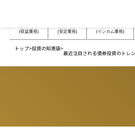
資産運用

資産運用

資産運用

(収益重視)
(安定重視)
(インカム重視)
トップ
>
投資の知恵袋
>
最近注目される債券投資のトレ