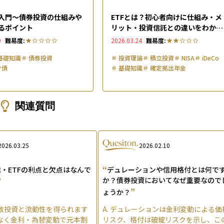
入門～債券投資の仕組みや
ETFとは？初心者向けに仕組み・メ
るポイント
リット・投資信託との違いをわかり
やすく解説
0
難易度:
2026.03.24
難易度:
基礎知識
＃
債券投資
＃
投資理論
＃
積立投資
＃
NISA
＃
iDeCo
ク債
＃
基礎知識
＃
確定拠出年金
関連質問
2026.03.25
2026.02.10
“
・ETFの利点と欠点はなんで
デュレーションや信用格付とは何で
”
か？債券投資においてなぜ重要なので
”
ょうか？
散投資と流動性を得られます
A.
デュレーションは金利変動による価
なく金利・為替変動で元本割
リスク、格付は破綻リスクを示し、こ