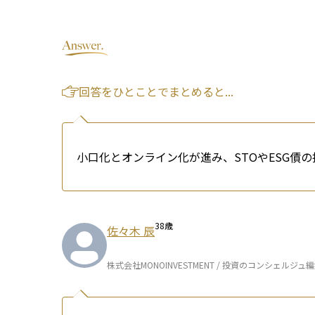
回答をひとことでまとめると...
小口化とオンライン化が進み、STOやESG債
38
歳
佐々木 辰
株式会社MONOINVESTMENT / 投資のコンシェルジュ