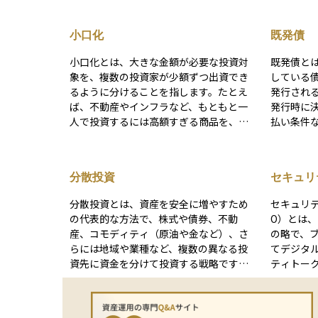
小口化
既発債
小口化とは、大きな金額が必要な投資対
既発債と
象を、複数の投資家が少額ずつ出資でき
している
るように分けることを指します。たとえ
発行され
ば、不動産やインフラなど、もともと一
発行時に
人で投資するには高額すぎる商品を、小
払い条件
口化することで1万円や数万円といった単
るため、
位で投資できるようになります。これに
て価格が変
より、資金に余裕のない個人投資家で
家は、既
分散投資
セキュリ
も、多様な資産に分散投資しやすくなり
行時の条
(STO)
ます。小口化は、クラウドファンディン
してリス
分散投資とは、資産を安全に増やすため
セキュリ
グ型の投資や不動産投資信託（REIT）な
あります
の代表的な方法で、株式や債券、不動
O）とは、「Se
どでよく利用されており、投資のハード
金融全体
産、コモディティ（原油や金など）、さ
の略で、
ルを下げる仕組みとして、初心者にも注
を反映す
らには地域や業種など、複数の異なる投
てデジタ
目されています。
向の分析
資先に資金を分けて投資する戦略です。
ティトー
います。
例えば、特定の国の株式市場が大きく下
う手法です。 例えば、不動産S
落した場合でも、債券や他の地域の資産
不動産を
が値上がりする可能性があれば、全体と
クン」と