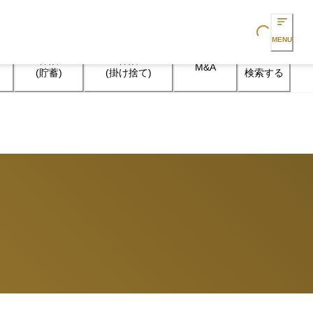
Loading...
MENU
保険

保険

M&A
検索する
(貯蓄)
(掛け捨て)