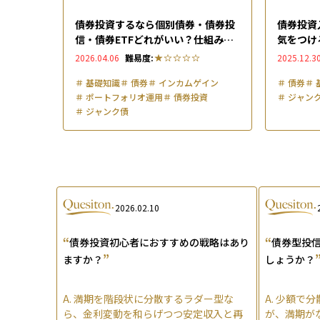
債券投資するなら個別債券・債券投
債券投資
信・債券ETFどれがいい？仕組みと
気をつけ
メリット・デメリット徹底比較
2026.04.06
難易度:
2025.12.3
＃
基礎知識
＃
債券
＃
インカムゲイン
＃
債券
＃
＃
ポートフォリオ運用
＃
債券投資
＃
ジャン
＃
ジャンク債
2026.02.10
“
“
債券投資初心者におすすめの戦略はあり
債券型投信
”
ますか？
しょうか？
A.
満期を階段状に分散するラダー型な
A.
少額で分
ら、金利変動を和らげつつ安定収入と再
が、満期が