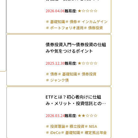
仕組みとメリット・デメリット
2026.04.06
難易度:
徹底比較
＃
基礎知識
＃
債券
＃
インカムゲイン
＃
ポートフォリオ運用
＃
債券投資
＃
ジャンク債
債券投資入門～債券投資の仕組
みや気をつけるポイント
2025.12.30
難易度:
＃
債券
＃
基礎知識
＃
債券投資
＃
ジャンク債
ETFとは？初心者向けに仕組
み・メリット・投資信託との違
いをわかりやすく解説
2026.03.24
難易度:
＃
投資理論
＃
積立投資
＃
NISA
＃
iDeCo
＃
基礎知識
＃
確定拠出年金