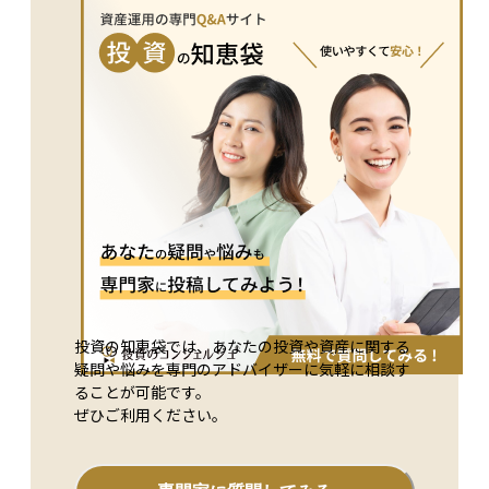
面では、投資適格債へのシフトやデュレーションの短縮、さら
で表示されます（例：150bpsは年間1.5%の保険料を意味しま
償還は受けられません。コーラブル債のように発行体に早期償
にCDSなどを活用した部分的なヘッジといった対策が有効で
す）。 CDSは個別債券の信用リスク評価にとどまらず、CDXや
還の権利がある場合は、投資家の予想より早く元本が返却され
す。 投資判断においては、「高い利回りは信用リスクの対価
iTraxxなどのインデックスを通じて、金融市場全体の信用不安
ることもあります。 投資信託の場合、信託期間が満了したと
である」という原則を常に意識する必要があります。期待され
を測る指標としても活用されます。特に金融危機や地政学的リ
きに残存資産が投資家に償還されます。また、運用資産が小さ
るリターンが、想定される損失（デフォルト確率×損失率）や
スクが高まった場面では、CDS市場の動向が注目されます。
くなったり、継続が難しいと判断された場合には、満期前に
価格変動リスクに見合っているかどうか。こうした視点で冷静
初心者の方は、「万が一お金が返ってこなくなったときに備え
「繰上償還」が行われることがあります。その際、保有口数に
に比較検討を行うことが、長期的に安定した債券運用につなが
る保険のような契約」とイメージすると、理解しやすいでしょ
応じて償還金が口座に入金されます。 外貨建ての金融商品で
る第一歩となります。
う。
は、償還時の受取額は為替の水準に左右されます。契約条件に
よっては償還価格が額面と異なる場合もあり、仕組債や証券化
商品のように複雑な償還条項が組み込まれているケースもあり
ます。 税制上の扱いも重要です。債券の償還差益（額面より
安く買って満期に額面で返ってくる利益）は、株式などと同様
に譲渡所得として課税対象になります。投資信託の償還金も分
配金とは異なり、売却と同じく譲渡損益の扱いとなります。
投資家にとっての注意点は、早期償還による再投資リスクや、
投資の知恵袋では、あなたの投資や資産に関する
発行体の信用不安による償還不能リスクです。特に利回りの高
疑問や悩みを専門のアドバイザーに気軽に相談す
い環境で購入した商品が、金利低下局面で早期償還されると、
ることが可能です。
期待した利回りを得られないまま再投資を強いられることにな
ぜひご利用ください。
ります。 初心者の方は、商品を選ぶ際に「いつ」「いくら」
償還されるのか、繰上償還や早期償還の可能性があるのかを必
ず確認しておくことが大切です。償還は投資商品の出口であ