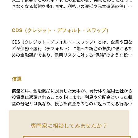
付は通常、AAA（最上位）からD（デフォルト）までの等級で
きなくなる状態を指します。利払いの遅延や元本返済の停止が
示され、投資家にとってのリスク水準をわかりやすく表しま
発生した時点で、デフォルトとみなされます。 債務不履行が
す。たとえば、BBB格付けの5年債であれば、過去の統計に基
発生すると、債券を保有している投資家は、予定されていた利
づく累積デフォルト率はおおよそ1.5％前後とされています（S
息や元本の一部または全額を受け取れないリスクに直面し、損
&Pグローバルのデータより）。ただし、格付はあくまで過去
CDS（クレジット・デフォルト・スワップ）
失を被る可能性があります。特に、国による債務不履行（ソブ
の情報に基づいた「静的な指標」であり、市場環境の急変に即
リン・デフォルト）は、為替市場や株式市場にも連鎖的な影響
応しにくい側面があります。 そのため、市場ではよりリアル
CDS（クレジット・デフォルト・スワップ）とは、企業や国な
を与え、国際的な金融不安を引き起こす要因となることがあり
タイムなリスク指標として、同年限の国債利回りとの差である
どが債務不履行（デフォルト）に陥った場合の損失に備えるた
ます。 また、支払いの一時的な遅延や手続上の不備によって
クレジットスプレッドが重視されます。これは「市場に織り込
めの金融契約であり、信用リスクに対する“保険”のような役割
形式的に契約違反が生じる「テクニカル・デフォルト」という
まれた信用リスク」として機能し、スプレッドが拡大している
を果たします。債券などに投資している投資家が、一定の保険
ケースも存在します。これは即時の経済的破綻を意味するわけ
局面では、投資家がより高いリスクプレミアムを求めているこ
料（CDSスプレッド）を支払うことで、対象となる債券が返済
ではありませんが、発行体の信用力に対する警戒が強まるきっ
とを意味します。さらに、クレジット・デフォルト・スワップ
不能になった際に損失補填を受けられる仕組みです。 CDS契
かけとなり得ます。 投資においては、こうしたデフォルトの
償還
（CDS）の保険料率は、債務不履行リスクに加え、流動性やマ
約は、リスクを回避したい投資家（CDSの買い手）と、そのリ
可能性（デフォルトリスク）をあらかじめ評価し、債券の発行
クロ経済環境を反映した即時性の高い指標として、機関投資家
スクを引き受けて保険料を受け取る金融機関など（CDSの売り
体の財務状況や格付、市場環境を踏まえてリスク管理を行うこ
償還とは、金融商品に投資した元本が、発行体や運用会社から
の間で広く活用されています。 こうしたリスクに備えるうえ
手）の間で交わされ、参照債務と呼ばれる特定の企業や国の債
とが重要です。
投資家に返還されることを指します。利息や分配金といった収
での基本は、ポートフォリオ全体の分散です。業種や地域、格
券などを保証対象とします。取引は通常、店頭（OTC）で行わ
益の分配とは異なり、投じた資金そのものが返ってくる行為で
付けの異なる債券を組み合わせることで、特定の発行体の信用
れ、透明性や流動性には限界がある点にも注意が必要です。
す。多くはあらかじめ定められた満期日に行われますが、条件
悪化がポートフォリオ全体に与える影響を抑えることができま
たとえば、ある国の国債に対して返済懸念が高まると、その国
によっては予定より早く行われる場合もあります。 債券で
す。なかでも、ハイイールド債や新興国債は高利回りで魅力的
のCDSスプレッドが上昇します。これは市場がその国の信用リ
は、満期時に額面金額で元本が返却されるのが一般的です。保
専門家に相談してみませんか？
に見える一方で、信用力が低いため、景気後退時などには価格
スクを高く見ていることを示すシグナルであり、CDSスプレッ
有中は利息を受け取り、満期に元本が戻る仕組みとなっていま
が大きく下落するリスクを抱えています。リスクを抑えたい局
ドは一般に年間保険料率としてベーシスポイント（bps）単位
す。ただし、途中で売却した場合は市場価格での取引になり、