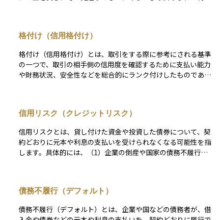
（クーポン）を一定期間ごとに受け取ることができます。満期
が来れば、企業は投資家に元本を返済します。 銀行からの融
資とは異なり、社債は不特定多数の投資家から直接資金を集め
格付け（信用格付け）
る方法であり、企業にとっては柔軟かつ効率的な資金調達手段
です。 投資家にとって社債の魅力は、株式に比べて価格の変
格付け（信用格付け）とは、取引をする際に参考にされる基準
動が小さく、定期的な利息収入が得られる点にあります。一方
の一つで、取引の相手側の信用度を確認するために支払い能力
で、発行体である企業が経営破綻した場合、元本が戻らないリ
や財務状況、安全性などを総合的にランク付けしたものであ
スクがあるため、信用格付けや業績などを十分に確認すること
る。アルファベットや数字で表されるのが一般的である。
が重要です。 安定的な収益を目指しつつ、リスク管理も重視
（例）格付投資情報センター（https://www.r-i.co.jp/index.ht
する投資家にとって、社債はポートフォリオの中核を担いうる
ml） による発行体格付の定義 AAA：信用力は最も高く、多く
資産クラスのひとつです。
信用リスク（クレジットリスク）
の優れた要素がある。 AA：信用力は極めて高く、優れた要素
がある。 A：信用力は高く、部分的に優れた要素がある。 BB
信用リスクとは、貸し付けた資金や投資した債券について、契
B：信用力は十分であるが、将来環境が大きく変化する場合、
約どおりに元本や利息の支払いを受けられなくなる可能性を指
注意すべき要素がある。 BB：信用力は当面問題ないが、将来
します。具体的には、（1）企業の倒産や国家の債務不履行
環境が変化する場合、十分注意すべき要素がある。 B：信用力
（いわゆるデフォルト）、（2）利払いや元本返済の遅延、
に問題があり、絶えず注意すべき要素がある。 CCC：発行体
（3）返済条件の不利な変更（債務再編＝デット・リストラク
の金融債務が不履行に陥る懸念が強い。 CC：発行体の金融債
チャリング）などが該当します。これらはいずれも投資元本の
務が不履行に陥っているか、その懸念が極めて強い。 C：発行
債務不履行（デフォルト）
毀損や収益の減少につながるため、信用リスクの管理は債券投
体のすべての金融債務が不履行に陥っているとR＆Iが判断する
資の基礎として非常に重要です。 この信用リスクを定量的に
格付。
債務不履行（デフォルト）とは、企業や国などの債務者が、借
評価する手段のひとつが、格付会社による信用格付けです。格
入金や債券などの元本や利息の支払いを、契約どおりに履行で