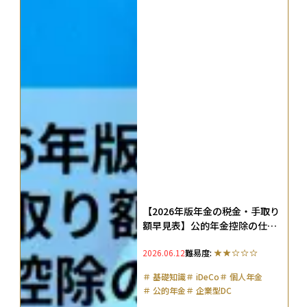
【2026年版年金の税金・手取り
額早見表】公的年金控除の仕組
みや非課税ラインをわかりやす
2026.06.12
難易度:
く解説
＃
基礎知識
＃
iDeCo
＃
個人年金
＃
公的年金
＃
企業型DC