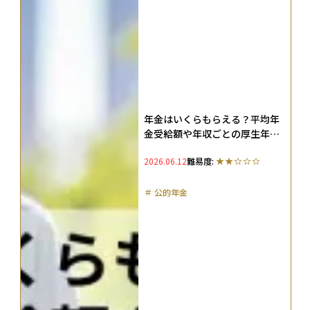
年金はいくらもらえる？平均年
金受給額や年収ごとの厚生年金
額早見表、何年で元が取れるの
2026.06.12
難易度:
かを解説
＃
公的年金