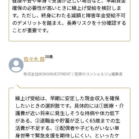
健康不安や単身で支援が乏しい場合など、早期資金
確保の必要性が高いときに繰上げ受給を検討しま
す。ただし、終身にわたる減額と障害年金受給不可
のデメリットを踏まえ、長寿リスクを十分確認する
ことが重要です。
38
歳
佐々木 辰
株式会社MONOINVESTMENT / 投資のコンシェルジュ編集長
繰上げ受給は、早期に安定した現金収入を確保
したいときの選択肢です。具体的には①医療・介
護費が近い将来に発生しそうな持病や体力低下
がある、②退職金や貯蓄が乏しく65歳までの生
活費が不足する、③配偶者や子どもがいない単
身世帯で緊急支援を期待しにくい、といったケ