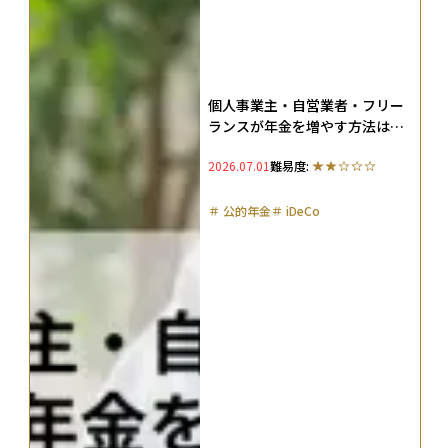
個人事業主・自営業者・フリー
ランスが年金を増やす方法は？
厚生年金の代わりとなる7つの制
2026.07.01
難易度:
度を解説
＃
公的年金
＃
iDeCo