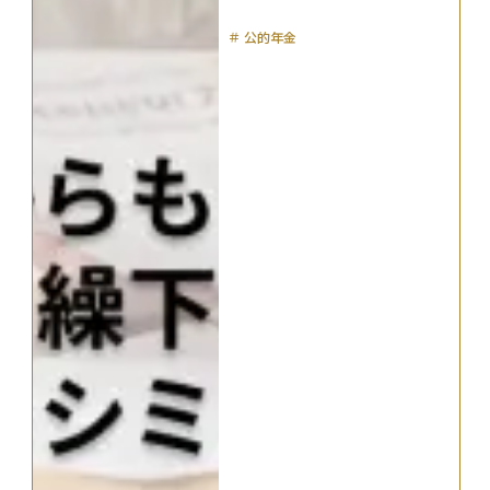
＃
公的年金