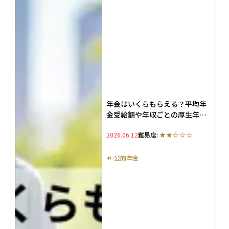
年金はいくらもらえる？平均年
金受給額や年収ごとの厚生年金
額早見表、何年で元が取れるの
2026.06.12
難易度:
かを解説
＃
公的年金