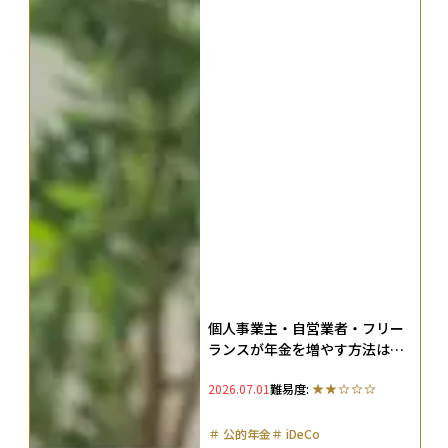
個人事業主・自営業者・フリー
ランスが年金を増やす方法は？
厚生年金の代わりとなる7つの制
2026.07.01
難易度:
度を解説
＃
公的年金
＃
iDeCo