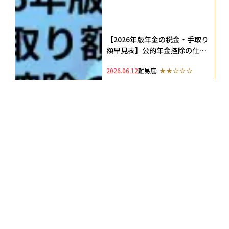
【2026年版年金の税金・手取り
額早見表】公的年金控除の仕組
みや非課税ラインをわかりやす
2026.06.12
難易度:
く解説
＃
基礎知識
＃
iDeCo
＃
個人年金
＃
公的年金
＃
企業型DC