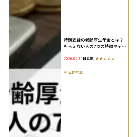
特別支給の老齢厚生年金とは？
もらえない人の7つの特徴やデメ
リット、受給できる金額をわか
2026.01.30
難易度:
りやすく解説
＃
公的年金