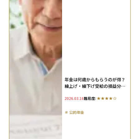
年金は何歳からもらうのが得？
繰上げ・繰下げ受給の損益分岐
点をシミュレーション
2026.03.16
難易度:
＃
公的年金