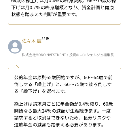
64歳の繰上げは月0.4％の終身減額、66〜75歳の繰
下げは月0.7％の終身増額となり、資金計画と健康
状態を踏まえた判断が重要です。
38
歳
佐々木 辰
株式会社MONOINVESTMENT / 投資のコンシェルジュ編集長
公的年金は原則65歳開始ですが、60〜64歳で前
倒しする「繰上げ」と、66〜75歳で後ろ倒しす
る「繰下げ」を選べます。
繰上げは請求月ごとに年金額が0.4％減り、60歳
開始なら最大24％の減額が生涯続きます。一度
請求すると取消はできないため、長寿リスクや
遺族年金の減額も踏まえる必要があります。