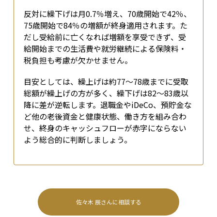
反対に繰下げは月0.7％増え、70歳開始で42％、
75歳開始で84％の増額が終身適用されます。た
だし受給前に亡くなれば増額を享受できず、受
給開始までの生活費や就労継続による保険料・
税負担も考慮が欠かせません。
目安としては、繰上げは約77〜78歳までに受取
総額が繰上げの方が多く、繰下げは82〜83歳以
降に差が逆転します。退職金やiDeCo、預貯金な
ど他の老後資金と健康状態、働き方を組み合わ
せ、終身のキャッシュフローが赤字にならない
よう総合的に判断しましょう。
佐々木 辰
さんに相談する