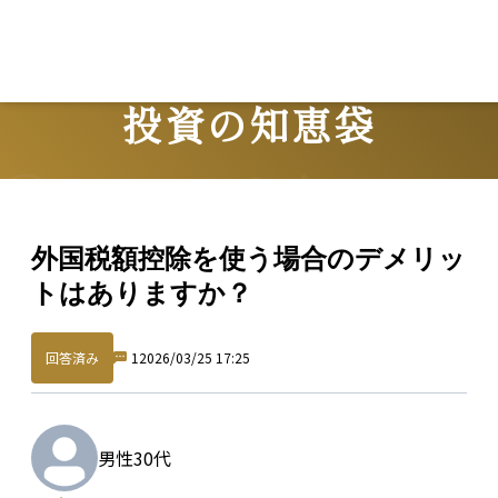
L
投資の知恵袋
Question
外国税額控除を使う場合のデメリッ
トはありますか？
回答済み
1
2026/03/25 17:25
男性
30代