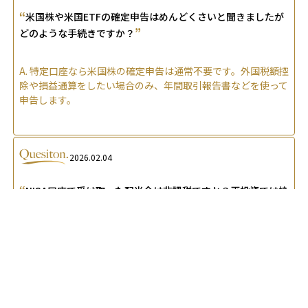
“
米国株や米国ETFの確定申告はめんどくさいと聞きましたが
”
どのような手続きですか？
A.
特定口座なら米国株の確定申告は通常不要です。外国税額控
除や損益通算をしたい場合のみ、年間取引報告書などを使って
申告します。
2026.02.04
“
NISA口座で受け取った配当金は非課税ですか？再投資では枠
”
を消費しますか？
A.
NISAの配当金・分配金は証券会社口座で受け取れば非課税
ですが、銀行口座等で受け取ると課税対象になります。再投資
は新規購入扱いとなり非課税枠を消費します。