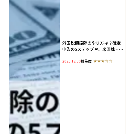
外国税額控除のやり方は？確定
申告の5ステップや、米国株・
ETF配当の二重課税を調整する
2025.12.30
難易度:
仕組みを解説