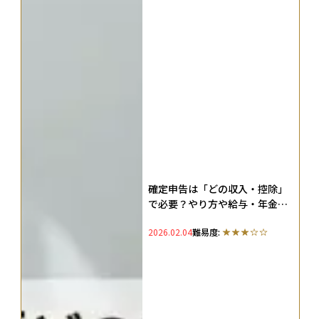
確定申告は「どの収入・控除」
で必要？やり方や給与・年金・
投資・医療費の判断基準をわか
2026.02.04
難易度:
りやすく整理