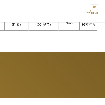
Loading...
MENU
保険

保険

M&A
検索する
(貯蓄)
(掛け捨て)