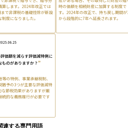
円まで非課税で贈与でき、贈与分
産がある場合、その取得した財産の贈
算します。2024年改正では
時の価額を相続財産に加算する制度で
万円まで非課税の基礎控除が新設
す。2024年の改正で、持ち戻し期間が
な制度になりました。
から段階的に7年へ延長されます。
2025.06.25
の評価額を減らす評価減特例に
”
なものがありますか？
地等の特例、事業承継税制、
税猶予の3つが主要な評価減特
力な節税効果がありますが厳
継続的な義務履行が必要です
関連する専門用語