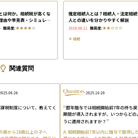
とは何か。相続税が高くな
推定相続人とは？相続人・法定相続
理由や早見表・シミュレー
人との違いを分かりやすく解説
どを解説
6
難易度:
2026.06.11
難易度:
＃
相続
関連質問
2025.06.26
2025.10.20
“
算課税制度について、教えてく
暦年贈与では相続開始前7年の持ち戻
期間が導入されますが、いつからどの
”
うに適用されますか？
上の親から18歳以上の子へ
A.
相続開始前7年以内に贈与で取得し