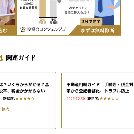
関連ガイド
は？いくらからかかる？基
不動産相続ガイド｜手続き・税金対
税率、税金がかからない方
策から登記義務化、トラブル防止ま
2026年版）
で徹底解説
1
難易度:
2025.12.30
難易度:
＃
相続