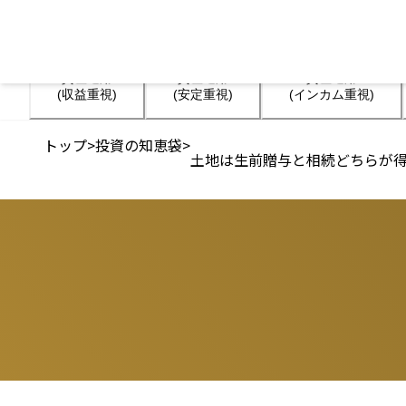
資産運用

資産運用

資産運用

(収益重視)
(安定重視)
(インカム重視)
トップ
>
投資の知恵袋
>
土地は生前贈与と相続どちらが