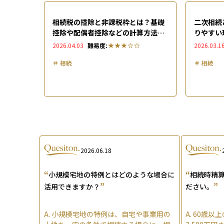
相続税の控除と非課税枠とは？基礎
二次相続
控除や配偶者控除などの計算方法も
りやすい
徹底解説
ションな
2026.04.03
難易度:
2026.03.1
＃
相続
＃
相続
2026.06.18
“
“
小規模宅地の特例とはどのような場合に
相続時精
”
”
活用できますか？
ださい。
A.
小規模宅地の特例は、自宅や事業用の
A.
60歳以