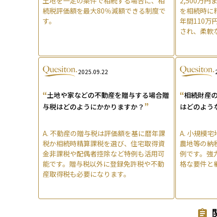
土地を一定の条件で相続する場合に、相
2,500万
続税評価額を最大80％減額できる制度で
を相続時に精
す。
年間110
され、柔軟
2025.09.22
“
“
土地や家などの不動産を贈与する場合贈
相続財産
”
与税はどのようにかかりますか？
はどのよう
A.
不動産の贈与税は評価額を基に暦年課
A.
小規模宅
税か相続時精算課税を選び、住宅取得資
農地等の納
金非課税や配偶者控除など特例も活用可
例です。強
能です。贈与税以外に登録免許税や不動
格な要件と
産取得税も必要になります。