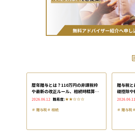
暦年贈与とは？110万円の非課税枠
贈与税と
や最新の改正ルール、相続時精算課
礎控除や
税制度との違いなどを解説
法も紹介（
2026.06.12
難易度:
2026.06.1
＃
贈与税
＃
相続
＃
贈与税