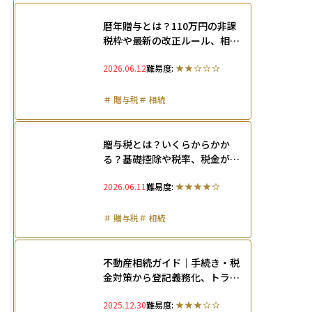
暦年贈与とは？110万円の非課
税枠や最新の改正ルール、相続
時精算課税制度との違いなどを
2026.06.12
難易度:
解説
＃
贈与税
＃
相続
贈与税とは？いくらからかか
る？基礎控除や税率、税金がか
からない方法も紹介（2026年
2026.06.11
難易度:
版）
＃
贈与税
＃
相続
不動産相続ガイド｜手続き・税
金対策から登記義務化、トラブ
ル防止まで徹底解説
2025.12.30
難易度: