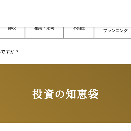
ライフ

節税
相続・贈与
不動産
プランニング
得ですか？
投資の知恵袋