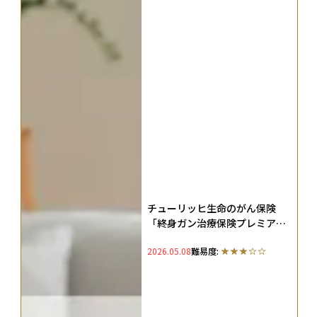
チューリッヒ生命のがん保険
「終身ガン治療保険プレミアム
Z」を徹底解説！特徴やメリッ
2026.05.08
難易度:
ト、評判・口コミも紹介