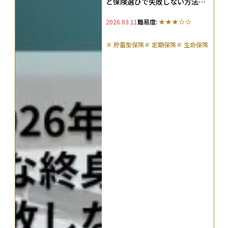
と保険選びで失敗しない方法を
解説
2026.03.11
難易度:
＃
貯蓄型保険
＃
定期保険
＃
生命保険