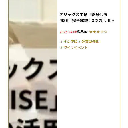
オリックス生命「終身保険
RISE」完全解説！3つの活用法
や死亡保険の種類も紹介
2026.04.06
難易度:
＃
生命保険
＃
貯蓄型保険
＃
ライフイベント