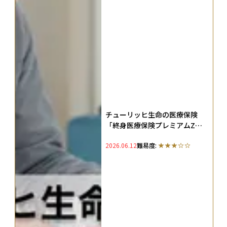
チューリッヒ生命の医療保険
「終身医療保険プレミアムZ」
を徹底解説！メリットや向いて
2026.06.12
難易度:
いる人の特徴、評判・口コミも
紹介