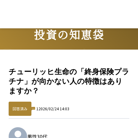
Lo
投資の知恵袋
Question
チューリッヒ生命の「終身保険プラ
チナ」が向かない人の特徴はあり
ますか？
回答済み
1
2026/02/24 14:03
男性
30代