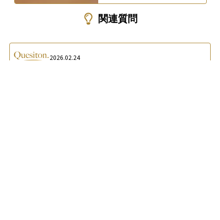
関連質問
2026.02.24
“
チューリッヒ生命の「終身保険プラチナ」が向いている人の
”
特徴を教えてください。
A.
保険料を抑えて終身保障を得たい人、将来の資金需要に備え
たい人、三大疾病リスクに備えつつ負担軽減を図りたい人、定
期保険を効率的に終身へ切り替えたい人に適しています。
2026.02.24
“
チューリッヒ生命の「終身保険プラチナ」のデメリットや注
”
意点を知りたいです。