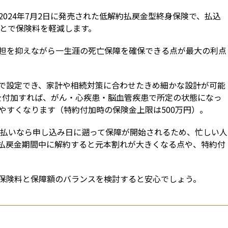
024年7月2日に発売された低解約払戻金型終身保険で、払込
ことで保険料を軽減します。
担を抑えながら一生涯の死亡保障を確保できる点が最大の利点
単位で設定でき、家計や相続対策に合わせたきめ細かな設計が可能
を付加すれば、がん・心疾患・脳血管疾患で所定の状態になっ
やすくなります（特約付加時の保険金上限は500万円）。
ード払いなら申し込み日に遡って保障が開始されるため、忙しい人
払戻金期間中に解約すると元本割れが大きくなる点や、特約付
保険料と保障額のバランスを検討すると安心でしょう。