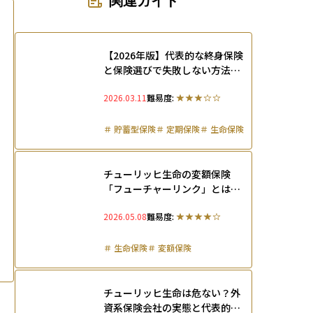
関連ガイド
【2026年版】代表的な終身保険
と保険選びで失敗しない方法を
解説
2026.03.11
難易度:
＃
貯蓄型保険
＃
定期保険
＃
生命保険
チューリッヒ生命の変額保険
「フューチャーリンク」とは？
メリット・デメリット、評判を
2026.05.08
難易度:
徹底解説
＃
生命保険
＃
変額保険
チューリッヒ生命は危ない？外
資系保険会社の実態と代表的な