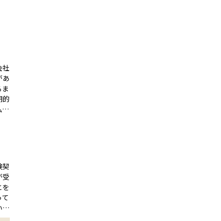
会社
があ
るま
期的
払込
一生
い」
払い
継続
険契
する
が受
方
とを
険料
って
選ぶ
いた
い負
実績