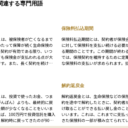
関連する専門用語
保険料払込期間
とは、被保険者が亡くなるまで
保険料払込期間とは、契約者が保険
わたって保障が続く生命保険の
に対して保険料を支払い続ける必要
。契約が有効である限り、いつ
る期間のことです。この期間が終わ
ても保険金が支払われる点が大
では、保険契約を維持するために定
です。また、長く契約を続ける
な保険料の支払いが求められます。
解約した際に戻ってくるお金で
期間には、「終身払い」と呼ばれる
約返戻金」も一定程度蓄積され
涯支払い続けるタイプと、「有期払
保障と同時に資産形成の手段と
といって一定の年齢や年数までで支
解約返戻金
。 保険料は一定期間
を終えるタイプがあります。 有期払いの
えるものや、生涯支払い続ける
場合、払込期間が終了しても保障は
とは、投資で使ったお金、つま
解約返戻金とは、生命保険などの保
、契約によってさまざまです。
することが多く、将来の支出を軽減
がんぽん）よりも、最終的に戻
約を途中で解約したときに、契約者
経済的保障を目的に契約される
目的で選ばれることもあります。一
金額が少なくなることをいいま
け取ることができる払い戻し金のこ
く、老後の資金準備や相続対策
で、払込期間が短いほど、月々の保
ば、100万円で投資信託を購入
いいます。これは、これまでに支払
活用されます。途中で解約する
は高くなる傾向があります。保険を
解約時に戻ってきたのが90万
きた保険料の一部が積み立てられて
込んだ金額よりも少ない返戻金
際には、保障内容だけでなく、支払
合、この差額10万円が損失で
ものから、保険会社の手数料や運用