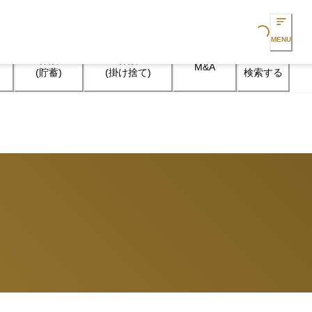
Loading...
MENU
保険

保険

M&A
検索する
(貯蓄)
(掛け捨て)