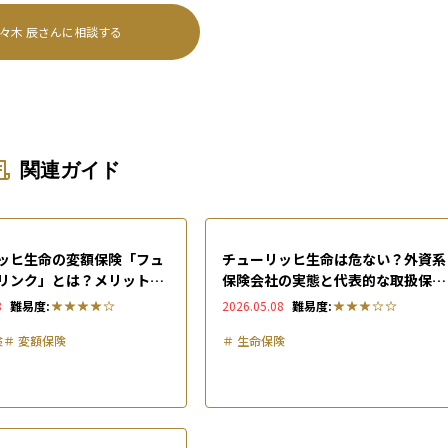
々木 辰
さんに相談する
関連ガイド
ッヒ生命の変額保険「フュ
チューリッヒ生命は危ない？外資系
リンク」とは？メリット・
保険会社の実態と代表的な取扱保険
ト、評判を徹底解説
商品を解説
8
難易度:
2026.05.08
難易度:
険
＃
変額保険
＃
生命保険