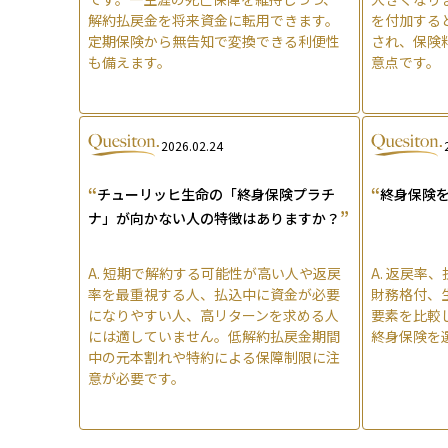
解約払戻金を将来資金に転用できます。
を付加する
定期保険から無告知で変換できる利便性
され、保険
も備えます。
意点です。
2026.02.24
“
“
チューリッヒ生命の「終身保険プラチ
終身保険
”
ナ」が向かない人の特徴はありますか？
A.
短期で解約する可能性が高い人や返戻
A.
返戻率、
率を最重視する人、払込中に資金が必要
財務格付、
になりやすい人、高リターンを求める人
要素を比較
には適していません。低解約払戻金期間
終身保険を
中の元本割れや特約による保障制限に注
意が必要です。