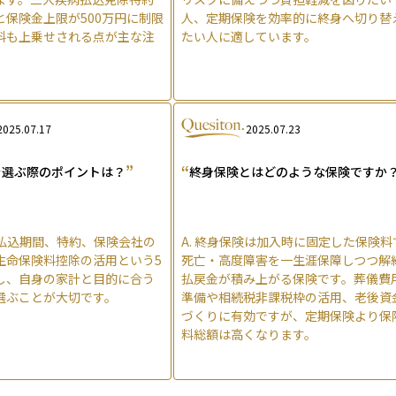
と保険金上限が500万円に制限
人、定期保険を効率的に終身へ切り替
料も上乗せされる点が主な注
たい人に適しています。
2025.07.17
2025.07.23
”
“
を選ぶ際のポイントは？
終身保険とはどのような保険ですか
払込期間、特約、保険会社の
A.
終身保険は加入時に固定した保険料
生命保険料控除の活用という5
死亡・高度障害を一生涯保障しつつ解
し、自身の家計と目的に合う
払戻金が積み上がる保険です。葬儀費
選ぶことが大切です。
準備や相続税非課税枠の活用、老後資
づくりに有効ですが、定期保険より保
料総額は高くなります。