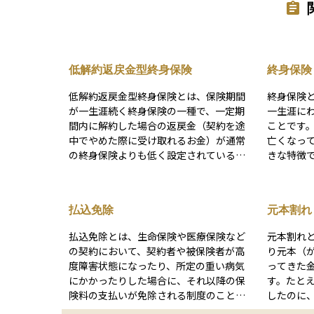
低解約返戻金型終身保険
終身保険
低解約返戻金型終身保険とは、保険期間
終身保険
が一生涯続く終身保険の一種で、一定期
一生涯に
間内に解約した場合の返戻金（契約を途
ことです
中でやめた際に受け取れるお金）が通常
亡くなっ
の終身保険よりも低く設定されている保
きな特徴
険です。主に保険料を安く抑えるための
ことで、
仕組みで、長期間継続することを前提に
ある「解
作られています。 保険会社にとっては途
るため、
払込免除
元本割れ
中解約による支出が少ないため、その分
しても利用されます
保険料を割安にすることができるという
で払い終
払込免除とは、生命保険や医療保険など
元本割れ
メリットがあります。短期間で解約する
ものなど
の契約において、契約者や被保険者が高
り元本（
と大きく元本割れしてしまうため、長期
遺族への
度障害状態になったり、所定の重い病気
ってきた
的な保障や資産形成を目的とした人向け
ことが多
にかかったりした場合に、それ以降の保
す。たとえ
の商品です。終身保障がありながら、支
としても
険料の支払いが免除される制度のことを
したのに、
払い負担を抑えたいという人に選ばれる
と、払い
指します。免除されたあとも、保険契約
円だった場