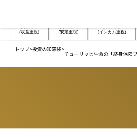
資産運用

資産運用

資産運用

(収益重視)
(安定重視)
(インカム重視)
トップ
>
投資の知恵袋
>
チューリッヒ生命の「終身保険