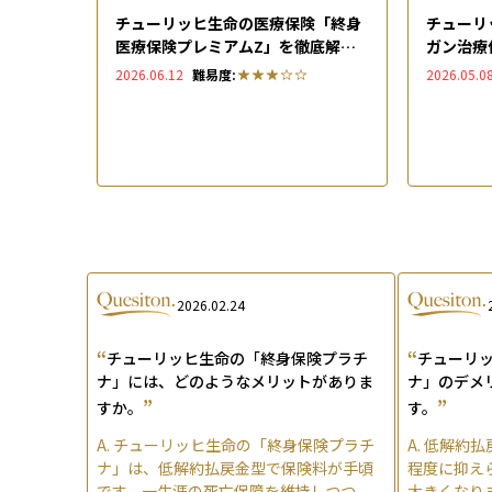
チューリッヒ生命の医療保険「終身
チューリ
医療保険プレミアムZ」を徹底解
ガン治療
説！メリットや向いている人の特
解説！特
2026.06.12
難易度:
2026.05.0
徴、評判・口コミも紹介
ミも紹介
2026.02.24
“
“
チューリッヒ生命の「終身保険プラチ
チューリ
ナ」には、どのようなメリットがありま
ナ」のデメ
”
”
すか。
す。
A.
チューリッヒ生命の「終身保険プラチ
A.
低解約払
ナ」は、低解約払戻金型で保険料が手頃
程度に抑え
です。一生涯の死亡保障を維持しつつ、
大きくなり