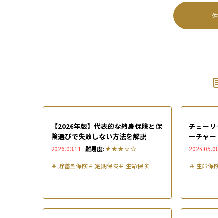
佐
【2026年版】代表的な終身保険と保
チューリ
険選びで失敗しない方法を解説
ーチャー
デメリッ
2026.03.11
難易度:
2026.05.0
＃
貯蓄型保険
＃
定期保険
＃
生命保険
＃
生命保