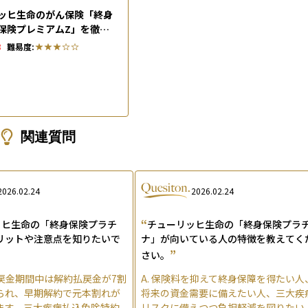
ッヒ生命のがん保険「終身
保険プレミアムZ」を徹底
徴やメリット、評判・口コ
8
難易度:
関連質問
2026.02.24
2026.02.24
“
ッヒ生命の「終身保険プラチ
チューリッヒ生命の「終身保険プラ
リットや注意点を知りたいで
ナ」が向いている人の特徴を教えてく
”
さい。
戻金期間中は解約払戻金が7割
A.
保険料を抑えて終身保障を得たい人
られ、早期解約で元本割れが
将来の資金需要に備えたい人、三大疾
ます。三大疾病払込免除特約
リスクに備えつつ負担軽減を図りたい