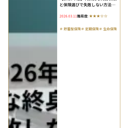
と保険選びで失敗しない方法を
解説
2026.03.11
難易度:
＃
貯蓄型保険
＃
定期保険
＃
生命保険