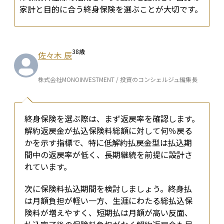
家計と目的に合う終身保険を選ぶことが大切です。
38
歳
佐々木 辰
株式会社MONOINVESTMENT / 投資のコンシェルジュ編集長
終身保険を選ぶ際は、まず返戻率を確認します。
解約返戻金が払込保険料総額に対して何％戻る
かを示す指標で、特に低解約払戻金型は払込期
間中の返戻率が低く、長期継続を前提に設計さ
れています。
次に保険料払込期間を検討しましょう。終身払
は月額負担が軽い一方、生涯にわたる総払込保
険料が増えやすく、短期払は月額が高い反面、