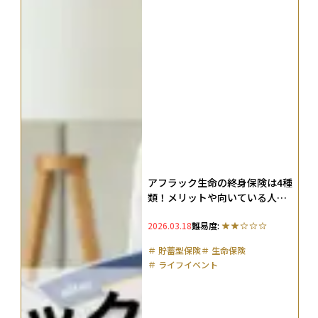
アフラック生命の終身保険は4種
類！メリットや向いている人の
特徴を解説
2026.03.18
難易度:
＃
貯蓄型保険
＃
生命保険
＃
ライフイベント