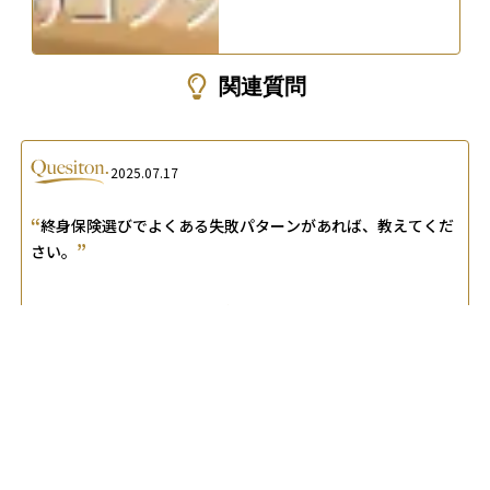
関連質問
2025.07.17
“
終身保険選びでよくある失敗パターンがあれば、教えてくだ
”
さい。
A.
家計に合わない高額保険料、払込期間中の解約による元本
割れ、インフレ無視、不要特約追加が主要な失敗事例です。負
担割合と長期継続計画、保険金の実質価値を点検し、必要最小
限の特約を選びましょう。
2026.02.24