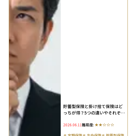
貯蓄型保険と掛け捨て保険はど
っちが得？5つの違いやそれぞれ
が向いている人の特徴を紹介
2026.06.11
難易度:
＃
定期保険
＃
生命保険
＃
貯蓄型保険