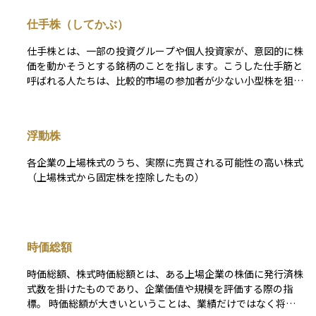
仕手株（してかぶ）
仕手株とは、一部の投資グループや個人投資家が、意図的に株
価を動かそうとする銘柄のことを指します。こうした仕手筋と
呼ばれる人たちは、比較的市場の参加者が少ない小型株を狙
い、大量に株を買い集めることで値上がりを演出します。 そ
の結果、株価が急騰し、注目が集まったところで他の投資家が
参入し、さらに株価が上昇することがあります。しかし、その
浮動株
後仕手筋が一気に売り抜けると、株価が急落し、大きな損失を
被るリスクが高まります。初心者が仕手株に手を出すと、相場
各企業の上場株式のうち、実際に売買される可能性の高い株式
の流れに巻き込まれて損をする可能性があるため、十分に注意
（上場株式から固定株を控除したもの）
が必要です。
時価総額
時価総額、株式時価総額とは、ある上場企業の株価に発行済株
式数を掛けたものであり、企業価値や規模を評価する際の指
標。 時価総額が大きいということは、業績だけではなく将来