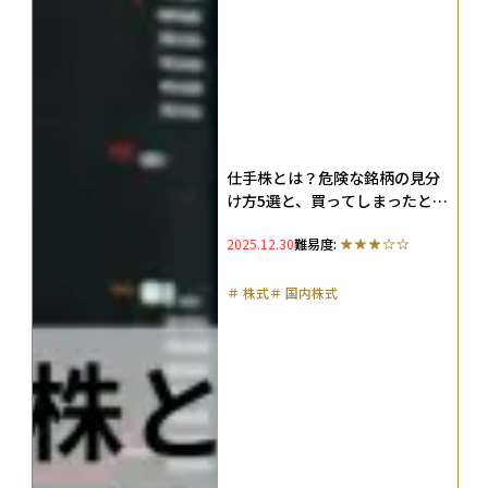
仕手株とは？危険な銘柄の見分
け方5選と、買ってしまったとき
の損失を抑える対処法を解説
2025.12.30
難易度:
＃
株式
＃
国内株式