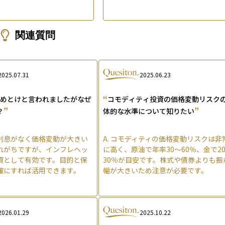
関連質問
2025.07.31
2025.06.23
“
やめとけと言われましたがなぜ
コモディティ投資の価格変動リスク
”
”
？
体的な水準について知りたい
は利息がなく価格変動が大きい
A.
コモディティの価格変動リスクは非
れがちですが、インフレヘッ
に高く、原油で年率30〜60％、金で2
資として有効です。目的と保
30％が目安です。株式や債券よりも振
確にすれば活用できます。
幅が大きいため注意が必要です。
2026.01.29
2025.10.22