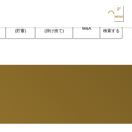
Loading...
MENU
保険

保険

M&A
検索する
(貯蓄)
(掛け捨て)