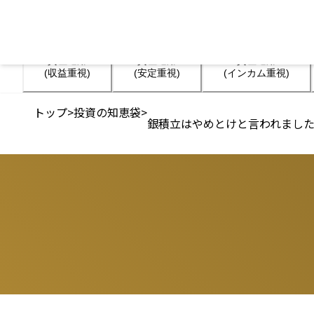
資産運用

資産運用

資産運用

(収益重視)
(安定重視)
(インカム重視)
トップ
>
投資の知恵袋
>
銀積立はやめとけと言われまし