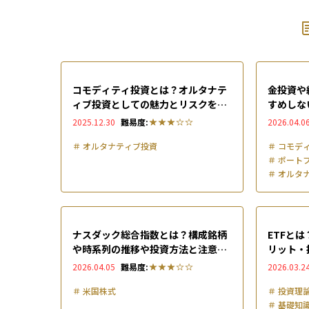
コモディティ投資とは？オルタナテ
金投資や
ィブ投資としての魅力とリスクを徹
すめしな
底解説
デメリッ
2025.12.30
難易度:
2026.04.0
＃
オルタナティブ投資
＃
コモデ
＃
ポート
＃
オルタ
ナスダック総合指数とは？構成銘柄
ETFと
や時系列の推移や投資方法と注意点
リット・
を徹底解説
やすく解
2026.04.05
難易度:
2026.03.2
＃
米国株式
＃
投資理
＃
基礎知