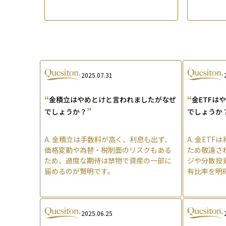
2025.07.31
“
“
金積立はやめとけと言われましたがなぜ
金ETFは
”
でしょうか？
でしょうか
A.
金積立は手数料が高く、利息も出ず、
A.
金ETF
価格変動や為替・税制面のリスクもある
ため敬遠さ
ため、過度な期待は禁物で資産の一部に
ジや分散投
留めるのが賢明です。
有比率を明
2025.06.25