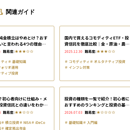
関連ガイド
純金積立はやめとけ？おす
国内で買えるコモディティETF・投
いと言われる4つの理由や
資信託を徹底比較｜金・原油・農産
ト・上手な活用法を解説
物の注目銘柄と選び方【2025年版
6
難易度:
2025.12.30
難易度:
ィティ
＃
基礎知識
＃
コモディティ
＃
オルタナティブ投資
フォリオ運用
＃
インフレ対策
ナティブ投資
は？初心者向けに仕組み・メ
投資の種類を一覧で紹介！初心者に
投資信託との違いをわかり
おすすめのランキングと投資の基本
説
も解説
4
難易度:
2026.07.03
難易度:
論
＃
積立投資
＃
NISA
＃
iDeCo
＃
基礎知識
＃
入門編
識
＃
確定拠出年金