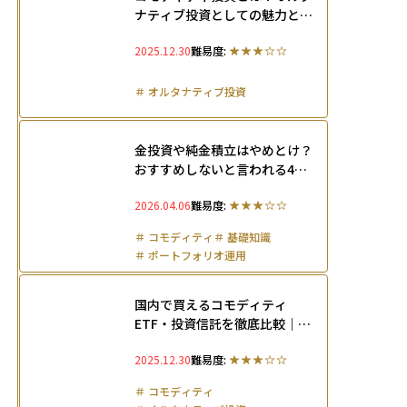
ナティブ投資としての魅力とリ
スクを徹底解説
2025.12.30
難易度:
＃
オルタナティブ投資
金投資や純金積立はやめとけ？
おすすめしないと言われる4つ
の理由やデメリット・上手な活
2026.04.06
難易度:
用法を解説
＃
コモディティ
＃
基礎知識
＃
ポートフォリオ運用
＃
オルタナティブ投資
国内で買えるコモディティ
ETF・投資信託を徹底比較｜
金・原油・農産物の注目銘柄と
2025.12.30
難易度:
選び方【2025年版】
＃
コモディティ