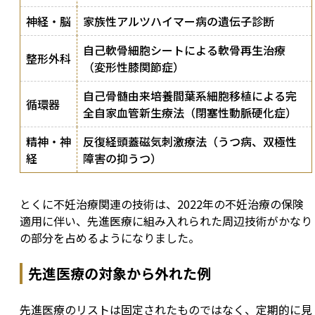
神経・脳
家族性アルツハイマー病の遺伝子診断
自己軟骨細胞シートによる軟骨再生治療
整形外科
（変形性膝関節症）
自己骨髄由来培養間葉系細胞移植による完
循環器
全自家血管新生療法（閉塞性動脈硬化症）
精神・神
反復経頭蓋磁気刺激療法（うつ病、双極性
経
障害の抑うつ）
とくに不妊治療関連の技術は、2022年の不妊治療の保険
適用に伴い、先進医療に組み入れられた周辺技術がかなり
の部分を占めるようになりました。
先進医療の対象から外れた例
先進医療のリストは固定されたものではなく、定期的に見