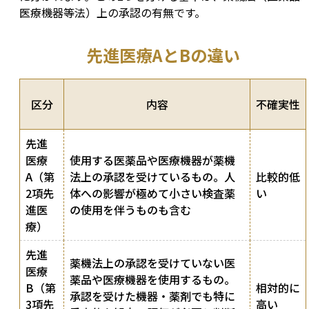
医療機器等法）上の承認の有無です。
先進医療AとBの違い
区分
内容
不確実性
先進
医療
使用する医薬品や医療機器が薬機
A（第
法上の承認を受けているもの。人
比較的低
2項先
体への影響が極めて小さい検査薬
い
進医
の使用を伴うものも含む
療）
先進
薬機法上の承認を受けていない医
医療
薬品や医療機器を使用するもの。
B（第
相対的に
承認を受けた機器・薬剤でも特に
3項先
高い