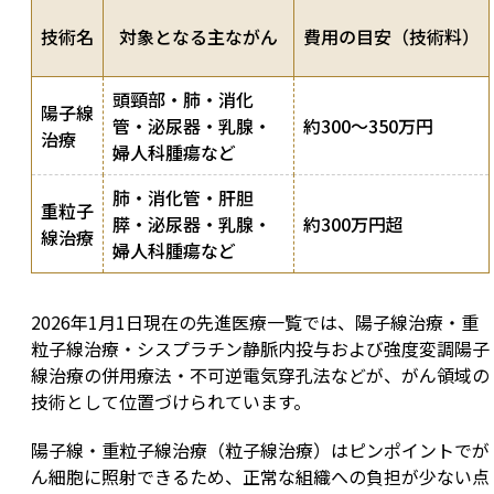
技術名
対象となる主ながん
費用の目安（技術料）
頭頸部・肺・消化
陽子線
管・泌尿器・乳腺・
約300〜350万円
治療
婦人科腫瘍など
肺・消化管・肝胆
重粒子
膵・泌尿器・乳腺・
約300万円超
線治療
婦人科腫瘍など
2026年1月1日現在の先進医療一覧では、陽子線治療・重
粒子線治療・シスプラチン静脈内投与および強度変調陽子
線治療の併用療法・不可逆電気穿孔法などが、がん領域の
技術として位置づけられています。
陽子線・重粒子線治療（粒子線治療）はピンポイントでが
ん細胞に照射できるため、正常な組織への負担が少ない点