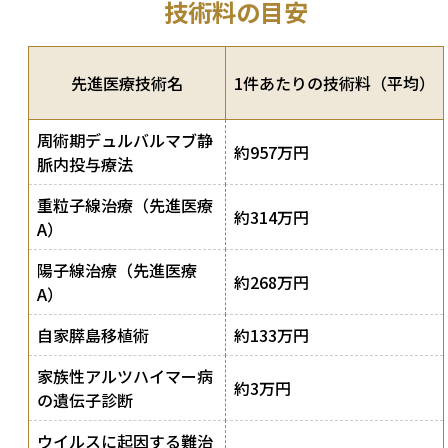
技術料の目安
先進医療技術名
1件あたりの技術料（平均）
周術期デュルバルマブ静
約957万円
脈内投与療法
重粒子線治療（先進医療
約314万円
A）
陽子線治療（先進医療
約268万円
A）
自家膵島移植術
約133万円
家族性アルツハイマー病
約3万円
の遺伝子診断
ウイルスに起因する難治