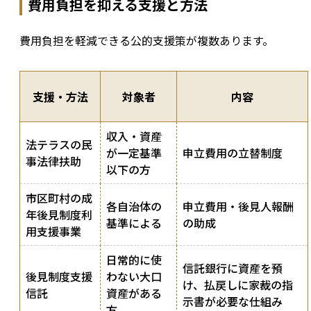
費用負担を抑える支援と方法
費用負担を軽減できる公的支援策が複数あります。
支援・方法
対象者
内容
収入・資産
法テラスの民
が一定基準
申立費用の立替制度
事法律扶助
以下の方
市区町村の成
各自治体の
申立費用・後見人報酬
年後見制度利
基準による
の助成
用支援事業
日常的に使
信託銀行に資産を預
後見制度支援
わない大口
け、払戻しに家裁の指
信託
資産がある
示書が必要な仕組み
方