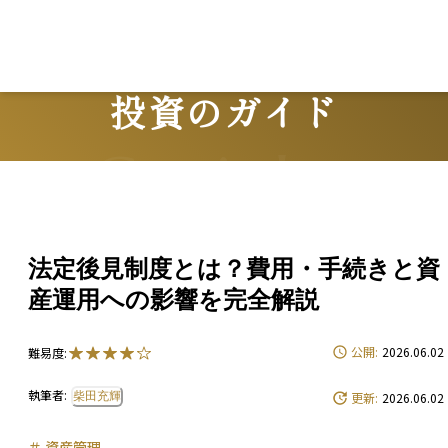
投資のガイド
Guide
法定後見制度とは？費用・手続きと資
産運用への影響を完全解説
公開:
2026.06.02
難易度:
執筆者:
柴田充輝
更新:
2026.06.02
＃
資産管理