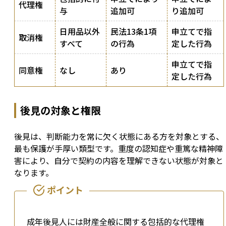
代理権
与
追加可
り追加可
日用品以外
民法13条1項
申立てで指
取消権
すべて
の行為
定した行為
申立てで指
同意権
なし
あり
定した行為
後見の対象と権限
後見は、判断能力を常に欠く状態にある方を対象とする、
最も保護が手厚い類型です。重度の認知症や重篤な精神障
害により、自分で契約の内容を理解できない状態が対象と
なります。
成年後見人には財産全般に関する包括的な代理権