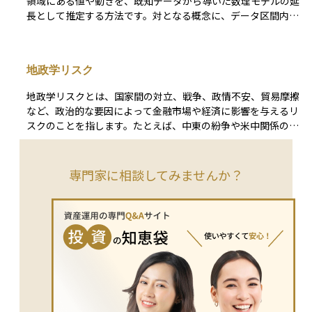
領域にある値や動きを、既知データから導いた数理モデルの延
長として推定する方法です。対となる概念に、データ区間内で
推定を行う内挿（interpolation）があり、外挿はその“外
側”を扱う点が特徴といえます。 資産運用では、長期の株価イ
ンデックスリターンやGDP成長率の歴史的トレンドを基に、
地政学リスク
将来の期待リターンや企業の売上高を見積もる場面で外挿が活
用されます。たとえば、過去20年の平均リターンを延長して
地政学リスクとは、国家間の対立、戦争、政情不安、貿易摩擦
ポートフォリオの長期収益を試算したり、マクロ経済の趨勢成
など、政治的な要因によって金融市場や経済に影響を与えるリ
長率を外挿してDCFモデルに組み込む、といったケースが代表
スクのことを指します。たとえば、中東の紛争や米中関係の悪
的です。 ただし外挿は、構造変化（レジーム転換）や突発的
化、ロシアによるウクライナ侵攻などが該当します。こうした
なショックが起きると推定精度が大きく低下します。信頼区間
リスクが高まると、株式市場が不安定になり、安全資産とされ
を示したり、バックテストで外挿区間の妥当性を検証するな
る金（ゴールド）や国債に資金が流れる傾向があります。原油
専門家に相談してみませんか？
ど、不確実性を前提とした慎重な運用が欠かせません。外挿は
価格や為替相場にも影響を及ぼすことがあり、資産運用を行う
将来を読む有力な手法ですが、あくまで推定に過ぎないことを
際には、こうした地政学的な動きにも注意を払うことが重要で
理解し、複数シナリオと併用しながら判断材料として活用する
す。
ことが重要です。