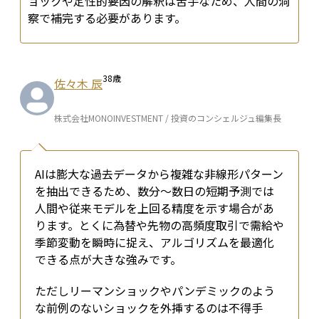
ョックや定性的要因の解釈は苦手なため、人間の洞
察で補完する必要があります。
38
歳
佐々木 辰
株式会社MONOINVESTMENT / 投資のコンシェルジュ編集長
AIは膨大な過去データから複雑な非線形パターン
を抽出できるため、数分〜数日の短期予測では
人間や従来モデルを上回る精度を示す場合があ
ります。とくに為替や先物の高頻度取引で需給や
季節変動を瞬時に捉え、アルゴリズムを最適化
できる点が大きな強みです。
ただしリーマンショックやパンデミックのよう
な前例のないショックを外挿するのは不得手