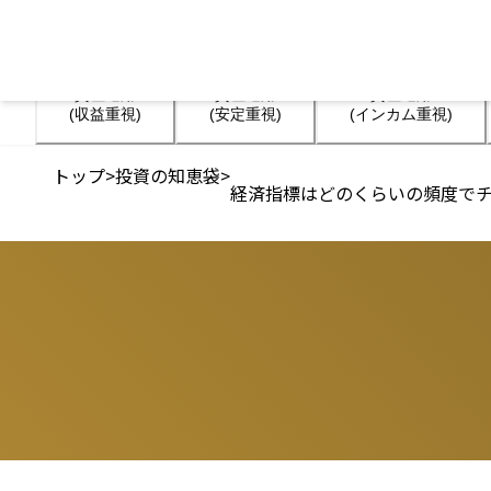
資産運用

資産運用

資産運用

(収益重視)
(安定重視)
(インカム重視)
トップ
>
投資の知恵袋
>
経済指標はどのくらいの頻度で