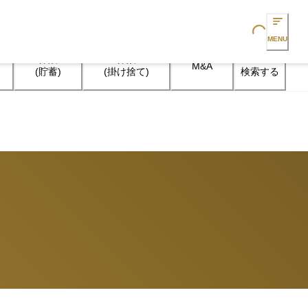
Loading...
MENU
保険

保険

M&A
検索する
(貯蓄)
(掛け捨て)