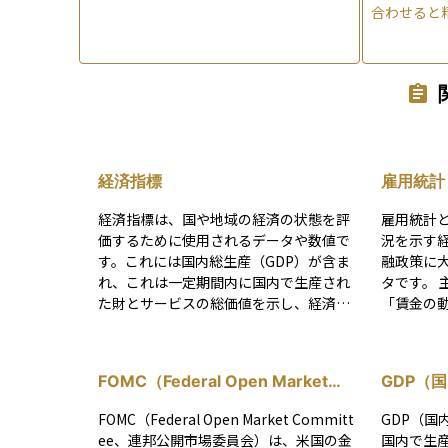
合わせると
経済指標
雇用統計
経済指標は、国や地域の経済の状態を評
雇用統計
価するために使用されるデータや数値で
況を示す
す。これには国内総生産（GDP）が含ま
融政策に
れ、これは一定期間内に国内で生産され
タです。 主に「就業者数」「失業率」
た財とサービスの総価値を示し、経済の
「賃金の
全体的な規模と成長を測ります。失業率
月や四半
も重要な指標で、労働力人口の中で仕事
とえば、
を求めているが就職できていない人々の
者数（NF
FOMC（Federal Open Market
GDP（
割合を示し、経済の健康状態を反映しま
邦準備制度
Committee/連邦公開市場委員会）
す。また、インフレ率は物価の変動を示
も影響を
FOMC（Federal Open Market Committ
GDP（国
し、消費者物価指数（CPI）に基づいて算
省が「労
ee、連邦公開市場委員会）は、米国の金
国内で生