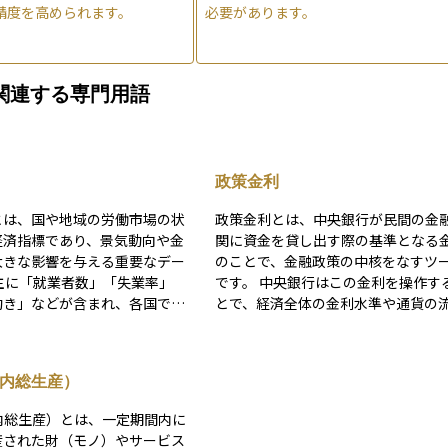
精度を高められます。
必要があります。
関連する専門用語
政策金利
とは、国や地域の労働市場の状
政策金利とは、中央銀行が民間の金
経済指標であり、景気動向や金
関に資金を貸し出す際の基準となる
大きな影響を与える重要なデー
のことで、金融政策の中核をなすツ
です。 中央銀行はこの金利を操作するこ
動き」などが含まれ、各国で毎
とで、経済全体の金利水準や通貨の
期ごとに公表されています。た
を調整し、景気や物価の安定を図り
アメリカでは「非農業部門雇用
す。たとえば、景気が冷え込んでい
P）」が代表的な指標で、米連
きには政策金利を引き下げて（利下
国内総生産）
理事会（FRB）の金利判断に
お金を借りやすくし、消費や投資を
与えます。また、日本では総務
します。逆に、インフレが進みすぎ
内総生産）とは、一定期間内に
働力調査」を発表し、失業率や
るときには政策金利を引き上げて（
産された財（モノ）やサービス