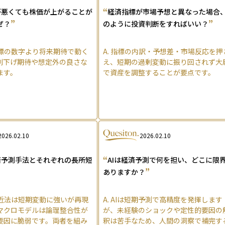
“
が悪くても株価が上がることが
経済指標が市場予想と異なった場合
”
”
ぜ？
のように投資判断をすればいい？
標の数字より将来期待で動く
A.
指標の内訳・予想差・市場反応を押
利下げ期待や想定外の良さな
え、短期の過剰変動に振り回されず大
ます。
で資産を調整することが要点です。
2026.02.10
2026.02.10
“
済予測手法とそれぞれの長所短
AIは経済予測で何を担い、どこに限
”
ありますか？
近法は短期変動に強いが再現
A.
AIは短期予測で高精度を発揮します
マクロモデルは論理整合性が
が、未経験のショックや定性的要因の
要因に脆弱です。両者を組み
釈は苦手なため、人間の洞察で補完す