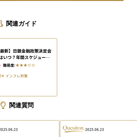
関連ガイド
6年最新】日銀金融政策決定会
はいつ？年間スケジュール
価・為替への影響を解説
0
難易度:
理
＃
インフレ対策
関連質問
2025.06.23
2025.06.23