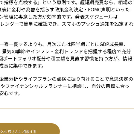
で指標を点検する」という原則です。超短期売買なら、相場の
直後に金利や為替を揺らす政策金利決定・FOMC声明といった
発表日の前後だけに集中し、時間外はポジション管理に専念した方が効率的です。発表スケジュールは 
cs の経済カレンダーで簡単に確認でき、スマホのプッシュ通知を設定すれ
一喜一憂するよりも、月次または四半期ごとにGDP成長率、
し、景気の季節やインフレ・金利トレンドを把握する程度で充分
回ポートフォリオ配分や積立額を見直す習慣を持つ方が、情報
成長に集中できます。
企業分析やライフプランの点検に振り向けることで意思決定の
FAやファイナンシャルプランナーに相談し、自分の目標に合っ
安心です。
々木 辰
さんに相談する