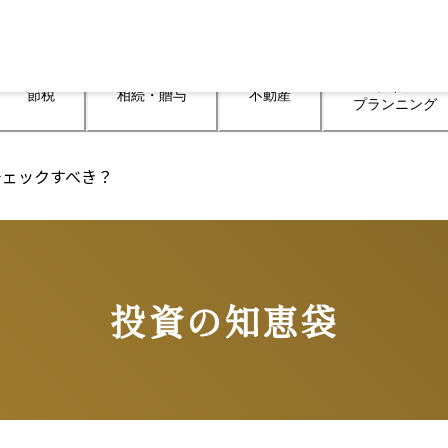
ライフ

節税
相続・贈与
不動産
プランニング
チェックすべき？
投資の知恵袋