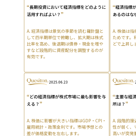
“
“
長期投資において経済指標をどのように
経済指標
”
活用すればよい？
あるのはな
A.
経済指標は景気の季節を読む羅針盤と
A.
株価は指
して四半期単位で俯瞰し、拡大期は株式
ためです。
比率を高め、後退期は債券・現金を増や
どで上昇し
すなど段階的に資産配分を調整するのが
有効です。
2025.06.23
“
“
どの経済指標が株式市場に最も影響を与
主要な経
”
”
える？
所は？
A.
株価に影響が大きい指標はGDP・CPI・
A.
段階的接
雇用統計・政策金利です。市場予想との
性が弱く、
差が価格変動を左右します。
高いが突発