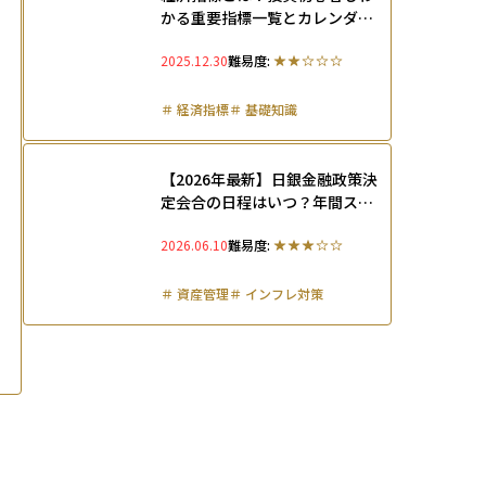
かる重要指標一覧とカレンダー
活用法を徹底解説
2025.12.30
難易度:
＃
経済指標
＃
基礎知識
【2026年最新】日銀金融政策決
定会合の日程はいつ？年間スケ
ジュール一覧と株価・為替への
2026.06.10
難易度:
影響を解説
＃
資産管理
＃
インフレ対策