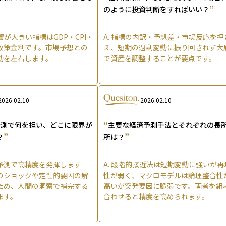
”
のように投資判断をすればいい？
が大きい指標はGDP・CPI・
A.
指標の内訳・予想差・市場反応を押
政策金利です。市場予想との
え、短期の過剰変動に振り回されず大
動を左右します。
で資産を調整することが要点です。
2026.02.10
2026.02.10
“
予測で何を担い、どこに限界が
主要な経済予測手法とそれぞれの長
”
”
？
所は？
期予測で高精度を発揮します
A.
段階的接近法は短期変動に強いが再
のショックや定性的要因の解
性が弱く、マクロモデルは論理整合性
ため、人間の洞察で補完する
高いが突発要因に脆弱です。両者を組
ます。
合わせると精度を高められます。