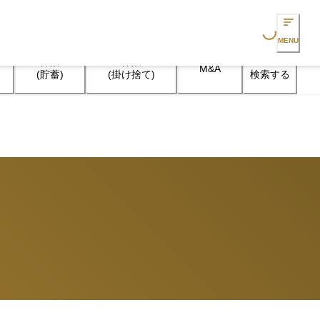
Loading...
MENU
保険

保険

M&A
検索する
(貯蓄)
(掛け捨て)