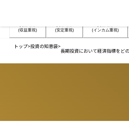
資産運用

資産運用

資産運用

(収益重視)
(安定重視)
(インカム重視)
トップ
>
投資の知恵袋
>
長期投資において経済指標をど