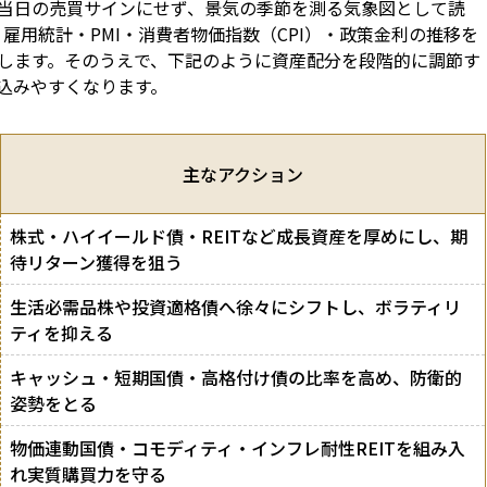
当日の売買サインにせず、景気の季節を測る気象図として読
・雇用統計・PMI・消費者物価指数（CPI）・政策金利の推移を
します。そのうえで、下記のように資産配分を段階的に調節す
込みやすくなります。
主なアクション
株式・ハイイールド債・REITなど成長資産を厚めにし、期
待リターン獲得を狙う
生活必需品株や投資適格債へ徐々にシフトし、ボラティリ
ティを抑える
キャッシュ・短期国債・高格付け債の比率を高め、防衛的
姿勢をとる
物価連動国債・コモディティ・インフレ耐性REITを組み入
れ実質購買力を守る