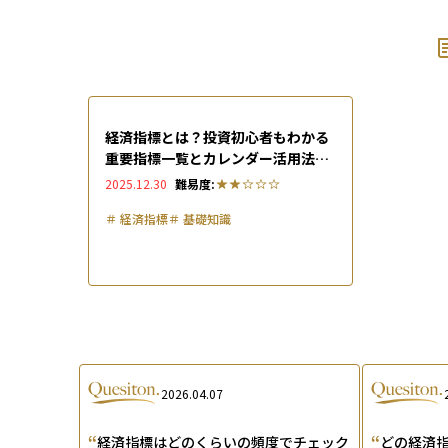
経済指標とは？投資初心者もわかる
重要指標一覧とカレンダー活用法を
徹底解説
2025.12.30
難易度:
＃
経済指標
＃
基礎知識
2026.04.07
“
“
経済指標はどのくらいの頻度でチェック
どの経済