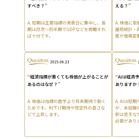
”
”
すべき？
える？
A.
短期は主要指標の発表日に集中し、長
A.
株価に影響
期は月次〜四半期でGDPなどを俯瞰すれ
雇用統計・
ば十分です。
差が価格変
2025.06.23
“
“
経済指標が悪くても株価が上がることが
AIは経済
”
あるのはなぜ？
ありますか
A.
株価は指標の数字より将来期待で動く
A.
AIは短
ためです。利下げ期待や想定外の良さな
が、未経験
どで上昇します。
釈は苦手な
必要があり