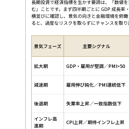
長期投資で経済指標を生かす要諦は、「数値を
む」ことです。まず四半期ごとに GDP 成長率
横並びに確認し、景気の向きと金融環境を俯瞰
ると、過度なリスクを取らずにチャンスを取り
景気フェーズ
主要シグナル
拡大期
GDP・雇用が堅調／PMI>50
減速期
雇用伸び鈍化／PMI連続低下
後退期
失業率上昇／一致指数低下
インフレ高
CPI上昇／期待インフレ上昇
進期