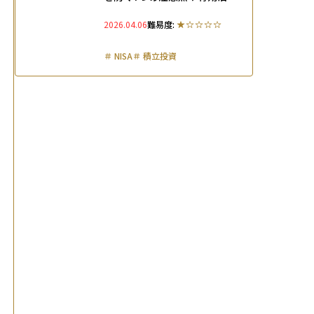
に向けた3つの対策を徹底解説
2026.04.06
難易度:
＃
NISA
＃
積立投資