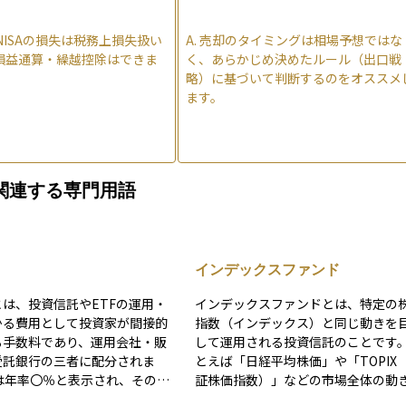
NISAの損失は税務上損失扱い
A.
売却のタイミングは相場予想ではな
損益通算・繰越控除はできま
く、あらかじめ決めたルール（出口戦
略）に基づいて判断するのをオススメ
ます。
関連する専門用語
インデックスファンド
は、投資信託やETFの運用・
インデックスファンドとは、特定の
かる費用として投資家が間接的
指数（インデックス）と同じ動きを
る手数料であり、運用会社・販
して運用される投資信託のことです
受託銀行の三者に配分されま
とえば「日経平均株価」や「TOPIX
証株価指数）」などの市場全体の動
にあたるNAV（Net Asset V
示す指数に連動するように設計され