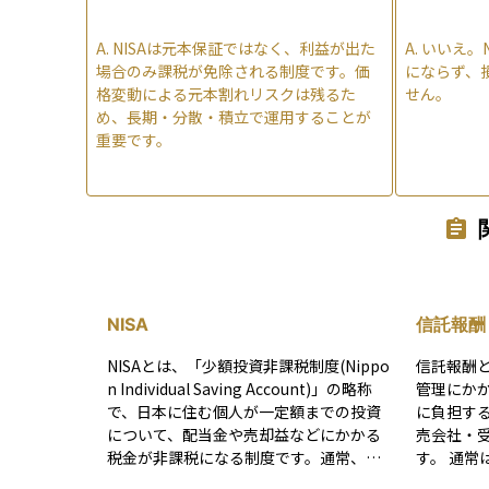
A.
NISAは元本保証ではなく、利益が出た
A.
いいえ。
場合のみ課税が免除される制度です。価
にならず、
格変動による元本割れリスクは残るた
せん。
め、長期・分散・積立で運用することが
重要です。
NISA
信託報酬
NISAとは、「少額投資非課税制度(Nippo
信託報酬と
n Individual Saving Account)」の略称
管理にか
で、日本に住む個人が一定額までの投資
に負担す
について、配当金や売却益などにかかる
売会社・
税金が非課税になる制度です。通常、株
す。 通常は年率〇％と表示され、その割
式や投資信託などで得られる利益には約2
合を基準価額