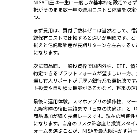
NISA口座は一生に一度しか基本枠を設定で
択がそのまま数十年の運用コストと体験を決定
つ。
まず費用は、買付手数料ゼロは当然として、信
総保有コストで比較すると違いが明確です。と
揃えと信託報酬差が長期リターンを左右するた
になります。
次に商品面。一般投資枠で国内外株、ETF、債
約定できるプラットフォームが望ましい一方、
選し有人サポートが手厚い銀行系も選択肢です。
ト投資や自動積立機能があるかなど、将来の運
最後に運用体験。スマホアプリの操作性、マー
ム障害時の復旧実績まで「日常の快適さ」と「
商品追加が続く長期レースです。現在の利便性
になります。自身のリスク許容度と投資スタイ
ォームを選ぶことが、NISAを最大限活かす第