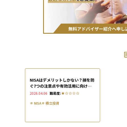
NISAはデメリットしかない？損を防
ぐ7つの注意点や有効活用に向けた3
つの対策を徹底解説
2026.04.06
難易度:
＃
NISA
＃
積立投資