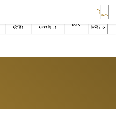
Loading...
MENU
保険

保険

M&A
検索する
(貯蓄)
(掛け捨て)