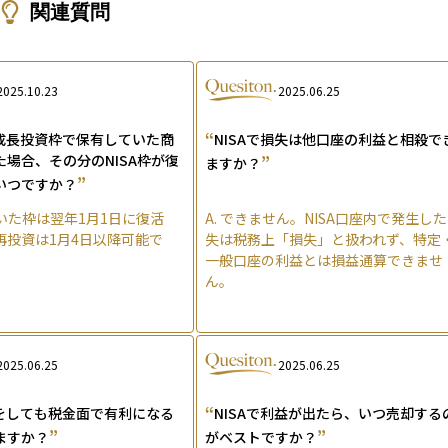
関連質問
2025.10.23
2025.06.25
“
の成長投資枠で保有していた商
NISAで損失は他口座の利益と相殺で
場合、その分のNISA枠が復
”
ますか？
”
いつですか？
いた枠は翌年1月1日に復活
A.
できません。NISA口座内で発生し
再投資は1月4日以降可能で
失は税務上「損失」と扱われず、特定
一般口座の利益とは損益通算できませ
ん。
2025.06.25
2025.06.25
“
損をしても税金面で有利になる
NISAで利益が出たら、いつ売却する
”
”
ますか？
がベストですか？