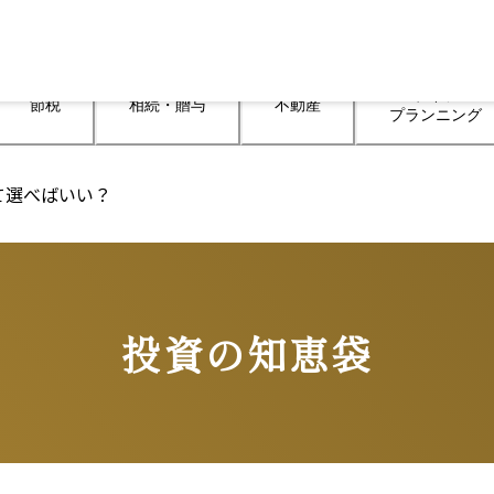
ライフ

節税
相続・贈与
不動産
プランニング
て選べばいい？
投資の知恵袋