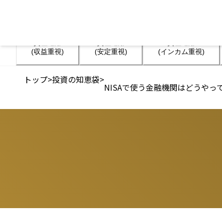
資産運用

資産運用

資産運用

(収益重視)
(安定重視)
(インカム重視)
トップ
>
投資の知恵袋
>
NISAで使う金融機関はどうやっ