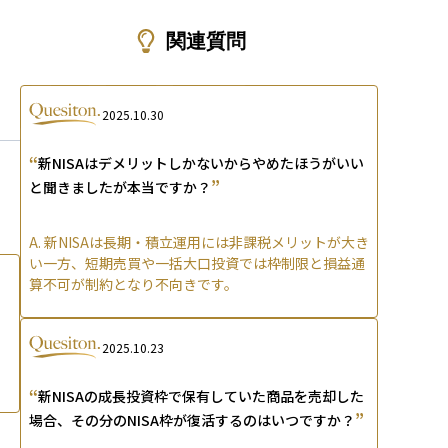
ons
関連質問
2025.10.30
“
新NISAはデメリットしかないからやめたほうがいい
”
と聞きましたが本当ですか？
A.
新NISAは長期・積立運用には非課税メリットが大き
い一方、短期売買や一括大口投資では枠制限と損益通
算不可が制約となり不向きです。
2025.10.23
“
新NISAの成長投資枠で保有していた商品を売却した
”
場合、その分のNISA枠が復活するのはいつですか？