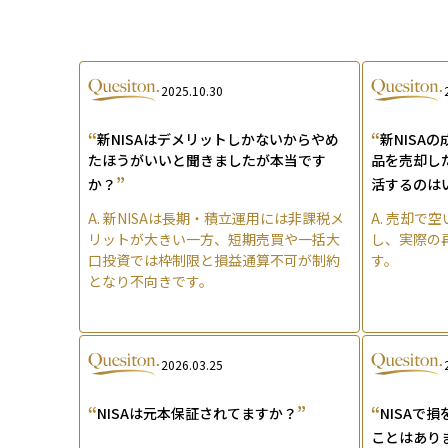
2025.10.30
“
“
新NISAはデメリットしかないからやめ
新NISA
たほうがいいと聞きましたが本当です
品を売却した
”
か？
活するのは
A.
新NISAは長期・積立運用には非課税メ
A.
売却で空
リットが大きい一方、短期売買や一括大
し、実際の
口投資では枠制限と損益通算不可が制約
す。
となり不向きです。
2026.03.25
“
”
“
NISAは元本保証されてますか？
NISAで
ことはあり