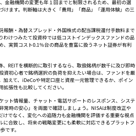
きず、金融機関の変更も年１回までと制限されるため、最初の選
づけます。判断軸は大きく「費用」「商品」「運用体験」の三
託報酬・為替スプレッド・外国株式の配当課税還付手数料まで
りわけつみたて投資枠では低コストインデックスファンドの品
め、実質コスト0.1％台の商品を豊富に扱うネット証券が有利
券、REITを横断的に取引するなら、取扱銘柄が数千に及び即時
投資初心者で銘柄選択の負荷を抑えたい場合は、ファンドを厳
加えて、iDeCoや特定口座と資産一元管理できるか、ポイン
用拡張性も比較してください。
ケット情報量、チャット・電話サポートのレスポンス、システ
非常時の安心」を両面で確認しましょう。NISAは制度改正や
だけでなく、変化への追随力も金融機関を評価する重要な視点
ルに合致し、将来の戦略変更にも柔軟に対応できるプラットフ
一歩です。