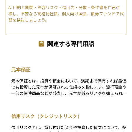
A.
目的と期間・許容リスク・信用力・分散・条件書を自己点
検し、不安なら高格付社債、個人向け国債、債券ファンドで代
替を検討しましょう。
関連する専門用語
元本保証
元本保証とは、投資や預金において、満期まで保有すれば最低
でも投資した元本が保証される仕組みを指します。銀行預金や
一部の保険商品などが該当し、元本が減るリスクを抑えられる
ため、安全性を重視する人に向いています。しかし、元本保証
がある商品は一般的に利回りが低く、インフレによる実質的な
購買力の低下を考慮する必要があります。
信用リスク（クレジットリスク）
信用リスクとは、貸し付けた資金や投資した債券について、契