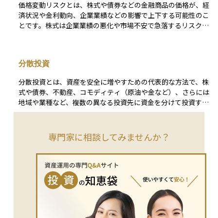
価格変動リスクとは、株式や債券などの金融商品の価格が、経
の間で広く活用されています。 こうしたリスクに備えるうえ
位置づけられます。劣後債には、シニア劣後債とジュニア劣後
済状況や金利動向、企業業績などの影響で上下する可能性のこ
での基本は、ポートフォリオ全体の分散です。業種や地域、格
債があり、ジュニア劣後債の方がさらに弁済順位が低いため、
とです。株式は企業業績の悪化や市場不安で急落するリスクが
付けの異なる債券を組み合わせることで、特定の発行体の信用
リスクが高くなる傾向にあります。 特に、金融機関が発行す
あります。 一方、債券の場合、発行時の固定利率と市場金利
悪化がポートフォリオ全体に与える影響を抑えることができま
る劣後債の一部（例：AT1債やTier 2債）は、国際的な銀行規
との差が変動するため、市場金利が上昇すると既発債の魅力が
す。なかでも、ハイイールド債や新興国債は高利回りで魅力的
制であるバーゼル規制に基づき、一定の条件を満たせば自己資
薄れ、途中売却時に購入時より低い価格で取引されるリスクが
に見える一方で、信用力が低いため、景気後退時などには価格
本として算入できるため、自己資本比率を向上させる手段とし
分散投資
生じます。ただし、満期まで保有すれば額面通りに償還される
が大きく下落するリスクを抱えています。リスクを抑えたい局
て利用されています。ただし、AT1債（追加的Tier 1債）は発
ため、長期保有によってこのリスクを回避できます。
面では、投資適格債へのシフトやデュレーションの短縮、さら
行体の財務状況によって利息の支払いが停止される可能性もあ
分散投資とは、資産を安全に増やすための代表的な方法で、株
にCDSなどを活用した部分的なヘッジといった対策が有効で
るため、リスクが高くなります。 投資家にとっては、高い利
式や債券、不動産、コモディティ（原油や金など）、さらには
す。 投資判断においては、「高い利回りは信用リスクの対価
回りの魅力がある一方で、発行体の信用リスクや市場環境を十
地域や業種など、複数の異なる投資先に資金を分けて投資する
である」という原則を常に意識する必要があります。期待され
分に考慮した慎重な判断が求められる金融商品です。また、流
戦略です。 例えば、特定の国の株式市場が大きく下落した場
るリターンが、想定される損失（デフォルト確率×損失率）や
動性が低く、満期前に売却が難しい場合がある点にも注意が必
合でも、債券や他の地域の資産が値上がりする可能性があれ
価格変動リスクに見合っているかどうか。こうした視点で冷静
要です。
ば、全体としての損失を軽減できます。このように、資金を一
専門家に相談してみませんか？
に比較検討を行うことが、長期的に安定した債券運用につなが
カ所に集中させるよりも値動きの影響が分散されるため、長期
る第一歩となります。
的にはより安定したリターンが期待できます。 ただし、あら
ゆるリスクが消えるわけではなく、世界全体の経済状況が悪化
すれば同時に下落するケースもあるため、投資を行う際は目標
や投資期間、リスク許容度を考慮したうえで、計画的に実行す
ることが大切です。