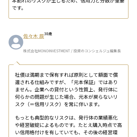
本割れのリスクが生じるため、信用力と分散が重要
です。
38
歳
佐々木 辰
株式会社MONOINVESTMENT / 投資のコンシェルジュ編集長
社債は満期まで保有すれば原則として額面で償
還される仕組みですが、「元本保証」ではあり
ません。企業への貸付という性質上、発行体に
何らかの問題が生じた場合、元本が戻らないリ
スク（＝信用リスク）を常に伴います。
もっとも典型的なリスクは、発行体の業績悪化
や経営破綻によるものです。たとえ購入時点で高
い信用格付けを有していても、その後の経営環