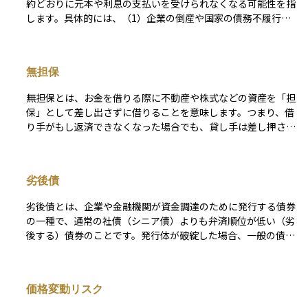
約どおりに元本や利息の支払いを受けられなくなる可能性を指
します。具体的には、（1）企業の倒産や国家の債務不履行
（いわゆるデフォルト）、（2）利払いや元本返済の遅延、
（3）返済条件の不利な変更（債務再編＝デット・リストラク
チャリング）などが該当します。これらはいずれも投資元本の
無担保
毀損や収益の減少につながるため、信用リスクの管理は債券投
資の基礎として非常に重要です。 この信用リスクを定量的に
無担保とは、お金を借りる際に不動産や株式などの資産を「担
評価する手段のひとつが、格付会社による信用格付けです。格
保」として差し出さずに借りることを意味します。つまり、借
付は通常、AAA（最上位）からD（デフォルト）までの等級で
り手がもし返済できなくなった場合でも、貸し手は差し押さえ
示され、投資家にとってのリスク水準をわかりやすく表しま
る資産があらかじめ用意されていない状態のことです。 担保
す。たとえば、BBB格付けの5年債であれば、過去の統計に基
がないため、貸す側にとってはリスクが高く、その分、金利が
づく累積デフォルト率はおおよそ1.5％前後とされています（S
高く設定される傾向があります。たとえば、無担保ローンや無
&Pグローバルのデータより）。ただし、格付はあくまで過去
劣後債
担保社債などは、信用力のある個人や企業に対して発行される
の情報に基づいた「静的な指標」であり、市場環境の急変に即
ことが多く、借り手の信用に基づいて取引が行われます。資産
応しにくい側面があります。 そのため、市場ではよりリアル
劣後債とは、企業や金融機関が資金調達のために発行する債券
運用においては、無担保の債券や貸付はリスクとリターンのバ
タイムなリスク指標として、同年限の国債利回りとの差である
の一種で、通常の社債（シニア債）よりも弁済順位が低い（劣
ランスを見極めることが重要になります。
クレジットスプレッドが重視されます。これは「市場に織り込
後する）債券のことです。発行体が破綻した場合、一般の債券
まれた信用リスク」として機能し、スプレッドが拡大している
や他の債権者への支払いが優先され、劣後債の保有者への弁済
局面では、投資家がより高いリスクプレミアムを求めているこ
はその後に行われるため、元本や利息の支払いリスクが相対的
とを意味します。さらに、クレジット・デフォルト・スワップ
に高くなります。 このリスクの高さを補うため、劣後債は通
価格変動リスク
（CDS）の保険料率は、債務不履行リスクに加え、流動性やマ
常の社債よりも利回りが高めに設定されており、リスクプレミ
クロ経済環境を反映した即時性の高い指標として、機関投資家
アムが反映されたハイリスク・ハイリターンの投資対象として