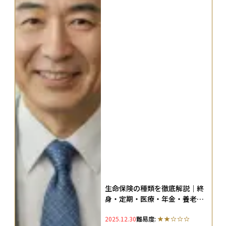
生命保険の種類を徹底解説｜終
身・定期・医療・年金・養老ま
で。保険選びで後悔しないため
2025.12.30
難易度:
の方法も紹介