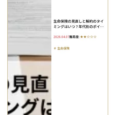
生命保険の見直しと解約のタイ
ミングはいつ？年代別のポイン
トと注意点、具体的な方法を解
2026.04.07
難易度:
説
＃
生命保険