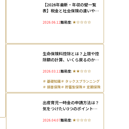
【2026年最新・年収の壁一覧
表】税金と社会保険の違いや扶
養に入れるための手続きを解説
2026.06.12
難易度:
生命保険料控除とは？上限や控
除額の計算、いくら戻るのかを
わかりやす解説
2026.03.11
難易度:
＃
基礎知識
＃
タックスプランニング
＃
損害保険
＃
貯蓄型保険
＃
定期保険
出産育児一時金の申請方法は？
気をつけたい3つのポイントと
育児休業中の支援制度を解説
2026.04.07
難易度: