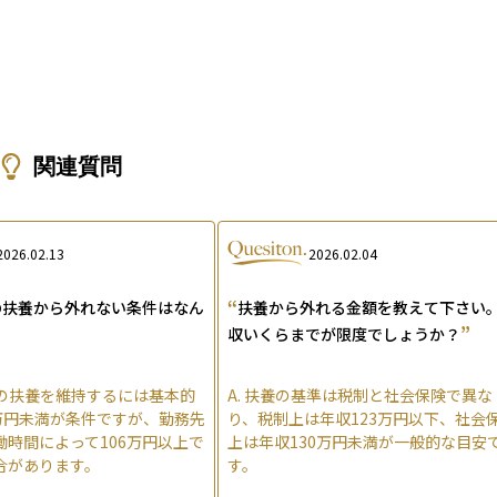
関連質問
2026.02.13
2026.02.04
“
の扶養から外れない条件はなん
扶養から外れる金額を教えて下さい
”
収いくらまでが限度でしょうか？
の扶養を維持するには基本的
A.
扶養の基準は税制と社会保険で異な
0万円未満が条件ですが、勤務先
り、税制上は年収123万円以下、社会
働時間によって106万円以上で
上は年収130万円未満が一般的な目安
合があります。
す。