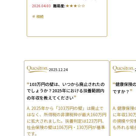
徹底解説
2026.04.03
難易度:
＃
相続
2025.12.24
“
“
103万円の壁は、いつから廃止されたの
健康保険
でしょうか？2025年における扶養範囲内
”
ですか？
”
の年収を教えてください
A.
2025年から「103万円の壁」は廃止で
A.
健康保険
はなく、所得税の非課税枠が最大160万円
に年収13
に拡大されました。扶養判定は123万円、
の規模や労
社会保険の壁は106万円・130万円が基準
も外れる場
です。