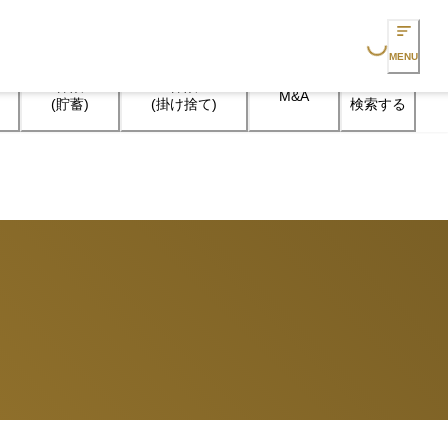
Loading...
MENU
保険

保険

M&A
検索する
(貯蓄)
(掛け捨て)