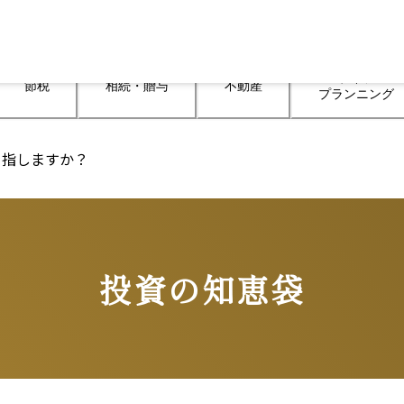
ライフ

節税
相続・贈与
不動産
プランニング
を指しますか？
投資の知恵袋