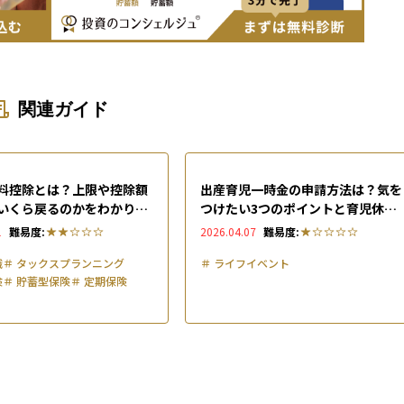
関連ガイド
料控除とは？上限や控除額
出産育児一時金の申請方法は？気を
いくら戻るのかをわかりや
つけたい3つのポイントと育児休業
中の支援制度を解説
1
難易度:
2026.04.07
難易度:
識
＃
タックスプランニング
＃
ライフイベント
険
＃
貯蓄型保険
＃
定期保険