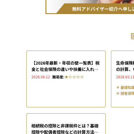
【2026年最新・年収の壁一覧表】税
生命保険
金と社会保険の違いや扶養に入れる
の計算、
ための手続きを解説
す解説
2026.06.12
難易度:
2026.03.1
＃
基礎知
＃
損害保
相続税の控除と非課税枠とは？基礎
控除や配偶者控除などの計算方法も