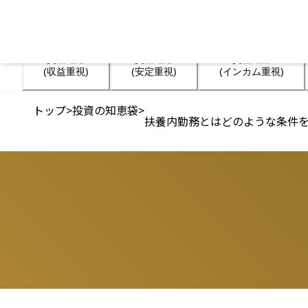
資産運用

資産運用

資産運用

(収益重視)
(安定重視)
(インカム重視)
トップ
>
投資の知恵袋
>
扶養内勤務とはどのような条件