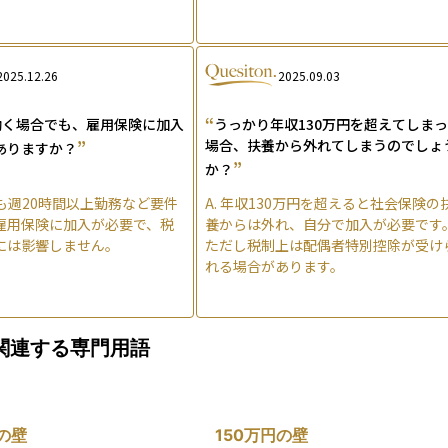
2025.12.26
2025.09.03
“
働く場合でも、雇用保険に加入
うっかり年収130万円を超えてしま
”
場合、扶養から外れてしまうのでしょ
ありますか？
”
か？
も週20時間以上勤務など要件
A.
年収130万円を超えると社会保険の
雇用保険に加入が必要で、税
養からは外れ、自分で加入が必要です
には影響しません。
ただし税制上は配偶者特別控除が受け
れる場合があります。
関連する専門用語
の壁
150万円の壁