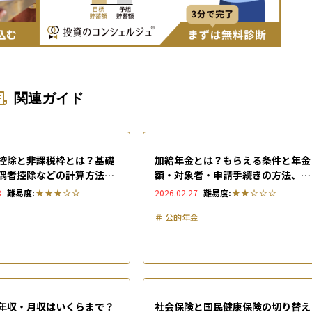
関連ガイド
控除と非課税枠とは？基礎
加給年金とは？もらえる条件と年金
偶者控除などの計算方法も
額・対象者・申請手続きの方法、も
らえない条件も解説
3
難易度:
2026.02.27
難易度:
＃
公的年金
年収・月収はいくらまで？
社会保険と国民健康保険の切り替え