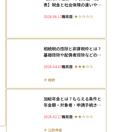
表】税金と社会保険の違いや扶
養に入れるための手続きを解説
2026.06.12
難易度:
相続税の控除と非課税枠とは？
基礎控除や配偶者控除などの計
算方法も徹底解説
2026.04.03
難易度:
＃
相続
加給年金とは？もらえる条件と
年金額・対象者・申請手続きの
方法、もらえない条件も解説
2026.02.27
難易度:
＃
公的年金