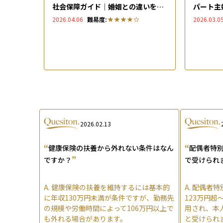
社会保障ガイド｜婚姻との違いを徹
パート主
底解説
ーランス
2026.04.06
難易度:
2026.03.0
2026.02.13
“
“
健康保険の扶養から外れない条件はなん
配偶者特
”
ですか？
で受けられ
A.
健康保険の扶養を維持するには基本的
A.
配偶者特
に年収130万円未満が条件ですが、勤務先
123万円超
の規模や労働時間によって106万円以上で
用され、本人
も外れる場合があります。
と受けられ