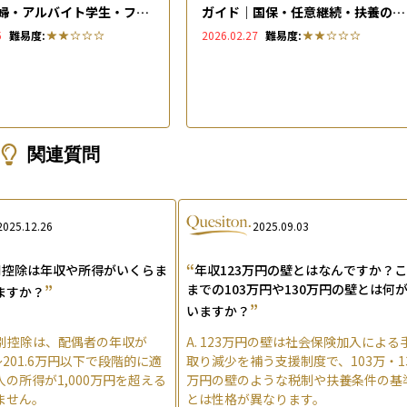
婦・アルバイト学生・フリ
ガイド｜国保・任意継続・扶養の選
ごとに扶養の範囲を解説
び方と損しない切替手順を解説
5
難易度:
2026.02.27
難易度:
関連質問
2025.12.26
2025.09.03
“
別控除は年収や所得がいくらま
年収123万円の壁とはなんですか？
”
までの103万円や130万円の壁とは何
ますか？
”
いますか？
別控除は、配偶者の年収が
A.
123万円の壁は社会保険加入による
～201.6万円以下で段階的に適
取り減少を補う支援制度で、103万・1
の所得が1,000万円を超える
万円の壁のような税制や扶養条件の基
ません。
とは性格が異なります。