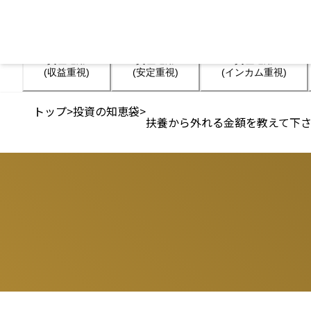
資産運用

資産運用

資産運用

(収益重視)
(安定重視)
(インカム重視)
トップ
>
投資の知恵袋
>
扶養から外れる金額を教えて下