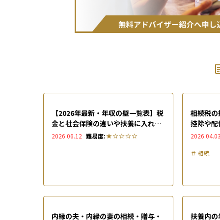
【2026年最新・年収の壁一覧表】税
相続税の
金と社会保険の違いや扶養に入れる
控除や配
ための手続きを解説
徹底解説
2026.06.12
難易度:
2026.04.0
＃
相続
内縁の夫・内縁の妻の相続・贈与・
扶養内の