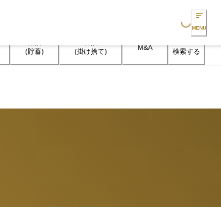
Loading...
MENU
保険

保険

M&A
検索する
(貯蓄)
(掛け捨て)