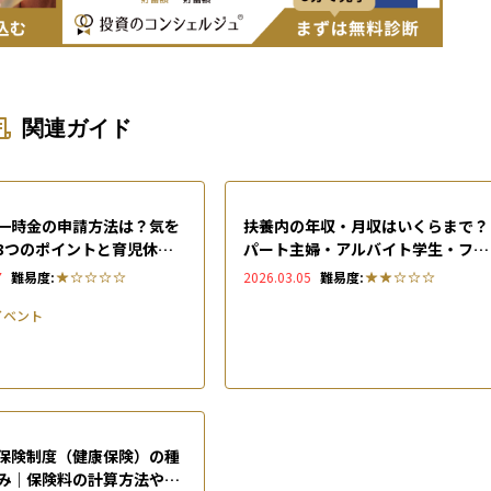
関連ガイド
一時金の申請方法は？気を
扶養内の年収・月収はいくらまで？
3つのポイントと育児休業
パート主婦・アルバイト学生・フリ
制度を解説
ーランスごとに扶養の範囲を解説
7
難易度:
2026.03.05
難易度:
イベント
保険制度（健康保険）の種
み｜保険料の計算方法や受