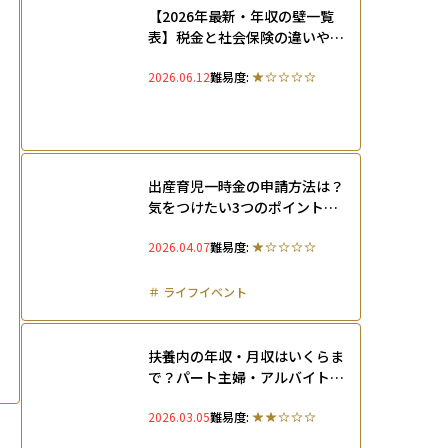
【2026年最新・年収の壁一覧
表】税金と社会保険の違いや扶
養に入れるための手続きを解説
2026.06.12
難易度:
出産育児一時金の申請方法は？
気をつけたい3つのポイントと
育児休業中の支援制度を解説
2026.04.07
難易度:
＃
ライフイベント
扶養内の年収・月収はいくらま
で？パート主婦・アルバイト学
生・フリーランスごとに扶養の
2026.03.05
難易度:
範囲を解説