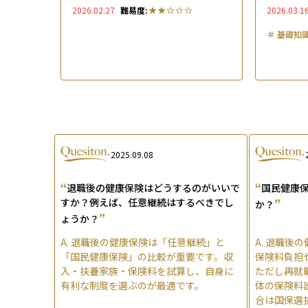
び方と損しない切替手順を解説
けられる
2026.02.27
難易度:
2026.03.1
＃
基礎知
2025.09.08
“
“
退職後の健康保険はどうするのがいいで
国民健康
すか？例えば、任意継続はするべきでし
”
か？
”
ょうか？
A.
退職後の健康保険は「任意継続」と
A.
退職後の
「国民健康保険」の比較が重要です。収
保険料負担
入・扶養家族・保険料を試算し、自身に
ただし再就
有利な制度を選ぶのが最適です。
体の保険料
合は国保選