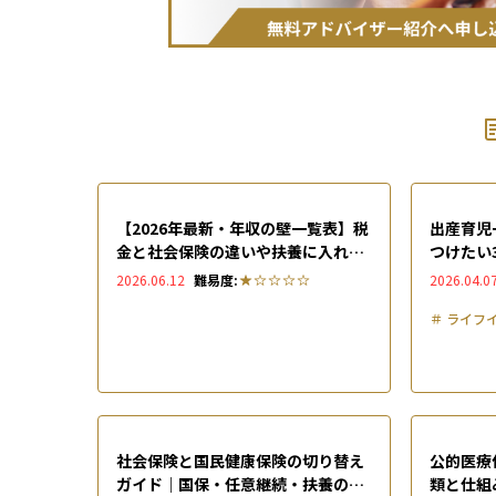
【2026年最新・年収の壁一覧表】税
出産育児
金と社会保険の違いや扶養に入れる
つけたい
ための手続きを解説
中の支援
2026.06.12
難易度:
2026.04.0
＃
ライフ
社会保険と国民健康保険の切り替え
公的医療
ガイド｜国保・任意継続・扶養の選
類と仕組