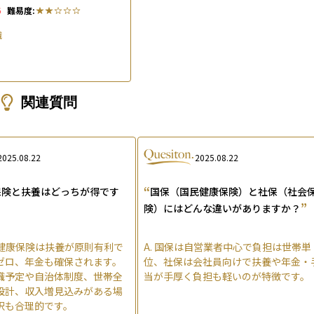
給付内容も解説
6
難易度:
識
関連質問
2025.08.22
2025.08.22
“
保険と扶養はどっちが得です
国保（国民健康保険）と社保（社会
”
険）にはどんな違いがありますか？
健康保険は扶養が原則有利で
A.
国保は自営業者中心で負担は世帯単
ゼロ、年金も確保されます。
位、社保は会社員向けで扶養や年金・
職予定や自治体制度、世帯全
当が手厚く負担も軽いのが特徴です。
設計、収入増見込みがある場
択も合理的です。