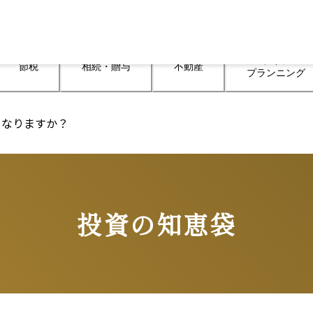
ライフ

節税
相続・贈与
不動産
プランニング
うなりますか？
投資の知恵袋