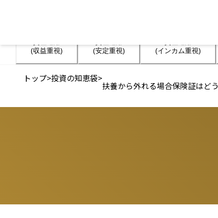
資産運用

資産運用

資産運用

(収益重視)
(安定重視)
(インカム重視)
トップ
>
投資の知恵袋
>
扶養から外れる場合保険証はど