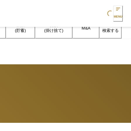
Loading...
MENU
保険

保険

M&A
検索する
(貯蓄)
(掛け捨て)