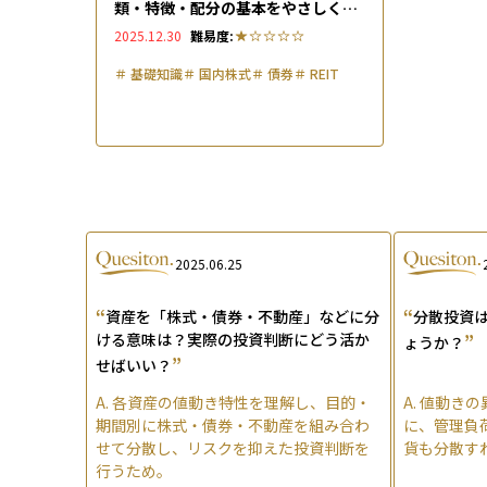
類・特徴・配分の基本をやさしく解
説
2025.12.30
難易度:
＃
基礎知識
＃
国内株式
＃
債券
＃
REIT
2025.06.25
“
“
資産を「株式・債券・不動産」などに分
分散投資
ける意味は？実際の投資判断にどう活か
”
ょうか？
”
せばいい？
A.
各資産の値動き特性を理解し、目的・
A.
値動きの
期間別に株式・債券・不動産を組み合わ
に、管理負
せて分散し、リスクを抑えた投資判断を
貨も分散す
行うため。