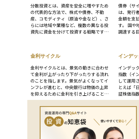
分散投資とは、資産を安全に増やすため
債券（サイ
の代表的な方法で、株式や債券、不動
は、発行
産、コモディティ（原油や金など）、さ
金額を支
らには地域や業種など、複数の異なる投
す。 国や地方自治体、企業などが資金を
資先に資金を分けて投資する戦略です。
調達する
例えば、特定の国の株式市場が大きく下
購入する
落した場合でも、債券や他の地域の資産
ン）を受
が値上がりする可能性があれば、全体と
資した本金が
金利サイクル
インデッ
しての損失を軽減できます。このよう
クが比較
に、資金を一カ所に集中させるよりも値
投資家に選
金利サイクルとは、景気の動きに合わせ
インデッ
動きの影響が分散されるため、長期的に
た、市場
て金利が上がったり下がったりする流れ
指数（イ
はより安定したリターンが期待できま
め、流動
のことを指します。景気がよくなってイ
して運用
す。 ただし、あらゆるリスクが消えるわ
場は世界
ンフレが進むと、中央銀行は物価の上昇
とえば「日
けではなく、世界全体の経済状況が悪化
様な投資
を抑えるために金利を引き上げることが
証株価指
すれば同時に下落するケースもあるた
あります。一方、景気が悪くなったり物
示す指数
め、投資を行う際は目標や投資期間、リ
価が下がりすぎたりすると、景気を刺激
ます。こ
スク許容度を考慮したうえで、計画的に
するために金利を引き下げることがあり
選ぶ手間
実行することが大切です。
ます。 このように金利は一方向に動き続
できるの
けるのではなく、一定の周期で上下を繰
が少ない
り返すのです。このサイクルを理解して
も魅力の