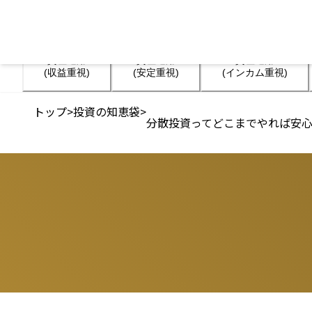
資産運用

資産運用

資産運用

(収益重視)
(安定重視)
(インカム重視)
トップ
>
投資の知恵袋
>
分散投資ってどこまでやれば安