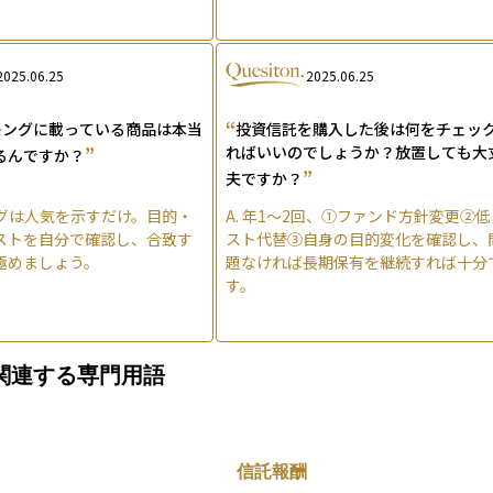
2025.06.25
2025.06.25
“
キングに載っている商品は本当
投資信託を購入した後は何をチェッ
”
ればいいのでしょうか？放置しても大
るんですか？
”
夫ですか？
グは人気を示すだけ。目的・
A.
年1〜2回、①ファンド方針変更②低
ストを自分で確認し、合致す
スト代替③自身の目的変化を確認し、
極めましょう。
題なければ長期保有を継続すれば十分
す。
関連する専門用語
信託報酬