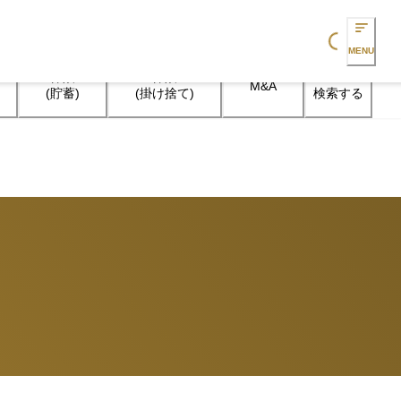
Loading...
MENU
保険

保険

M&A
検索する
(貯蓄)
(掛け捨て)