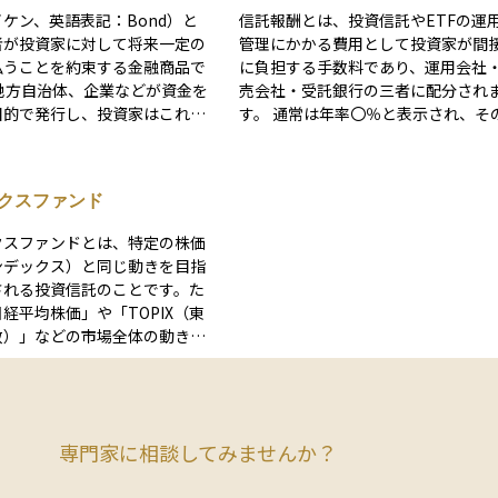
ケン、英語表記：Bond）と
信託報酬とは、投資信託やETFの運
者が投資家に対して将来一定の
管理にかかる費用として投資家が間
払うことを約束する金融商品で
に負担する手数料であり、運用会社
売会社・受託銀行の三者に配分され
目的で発行し、投資家はこれを
す。 通常は年率〇％と表示され、その割
ことで、定期的に利息（クーポ
合を基準価額にあたるNAV（Net Asse
け取ります。満期が来ると、投
alue）に日割りで乗じる形で毎日控
返済されます。 債券はリス
れるため、投資家が口座から現金で
クスファンド
的低く、安定した収入を求める
う場面はありません。 したがって運用成
ばれることが多いです。 ま
績がマイナスでも信託報酬は必ず差
クスファンドとは、特定の株価
で自由に売買が可能であるた
かれ、長期にわたる複利効果を目減
ンデックス）と同じ動きを目指
性も確保されています。債券市
せる“見えないコスト”として意識さ
される投資信託のことです。た
的にも広がりを見せており、多
す。 販売時に一度だけ負担する販売手数
経平均株価」や「TOPIX（東
戦略に利用されています。
料や、法定監査報酬などと異なり、
数）」などの市場全体の動きを
報酬は保有期間中ずっと発生するラ
に連動するように設計されてい
ングコストです。 実際には運用会社が3〜
の仕組みにより、個別の銘柄を
6割、販売会社が3〜5割、受託銀行が
がなく、市場全体に分散投資が
2割前後を受け取る設計が一般的で、
が特徴です。また、運用の手間
ティブ型ファンドでは1％超、インデ
専門家に相談してみませんか？
ため、手数料が比較的安いこと
ス型では0.1％台まで低下するケース
一つです。投資初心者にとって
ります。 同じファンドタイプなら総経費