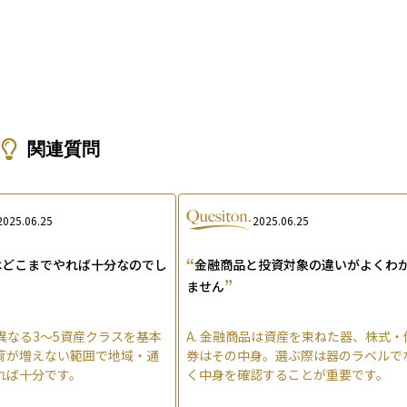
関連質問
2025.06.25
2025.06.25
“
はどこまでやれば十分なのでし
金融商品と投資対象の違いがよくわ
”
ません
異なる3〜5資産クラスを基本
A.
金融商品は資産を束ねた器、株式・
荷が増えない範囲で地域・通
券はその中身。選ぶ際は器のラベルで
れば十分です。
く中身を確認することが重要です。