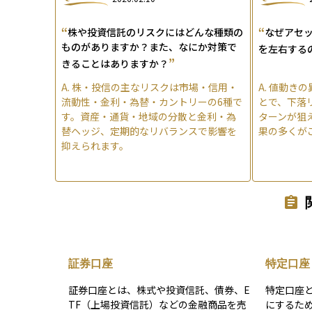
“
“
株や投資信託のリスクにはどんな種類の
なぜアセ
ものがありますか？また、なにか対策で
を左右する
”
きることはありますか？
A.
株・投信の主なリスクは市場・信用・
A.
値動きの
流動性・金利・為替・カントリーの6種で
とで、下落
す。資産・通貨・地域の分散と金利・為
ターンが狙
替ヘッジ、定期的なリバランスで影響を
果の多くが
抑えられます。
証券口座
特定口座
証券口座とは、株式や投資信託、債券、E
特定口座
TF（上場投資信託）などの金融商品を売
にするた