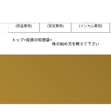
資産運用

資産運用

資産運用

(収益重視)
(安定重視)
(インカム重視)
トップ
>
投資の知恵袋
>
株の始め方を教えて下さい