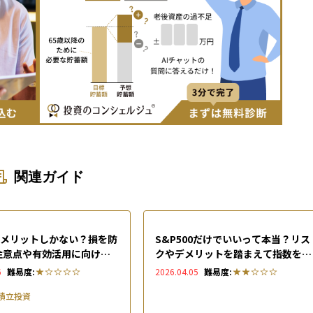
関連ガイド
はデメリットしかない？損を防
S&P500だけでいいって本当？リス
注意点や有効活用に向けた3
クやデメリットを踏まえて指数を正
を徹底解説
しく活用する方法を徹底解説
6
難易度:
2026.04.05
難易度:
積立投資