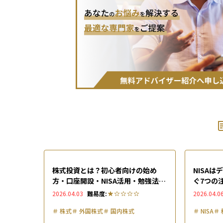
株式投資とは？初心者向けの始め
NISA
方・口座開設・NISA活用・勉強法入
ぐ7つの
門ガイド
つの対策
2026.04.03
難易度:
2026.04.0
＃
株式
＃
外国株式
＃
国内株式
＃
NISA
＃