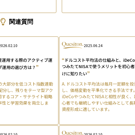
関連質問
2026.02.10
2025.06.24
“
資産運用する際のアクティブ運
ドルコスト平均法の仕組みと、iDeC
”
つみたてNISAで使うメリットを初心
ブ運用の選び方は？
”
けに知りたい
の大部分を低コスト指数連動
A.
ドルコスト平均法は毎月一定額を投
割配分し、残りをテーマ型アク
し、価格変動を平準化できる手法です
用するコア・サテライト戦略
iDeCoやつみたてNISAと相性が良く、
率性と学習効果を両立しま
心者でも継続しやすい仕組みとして長
資産形成に適しています。
2026.02.10
2026.02.10