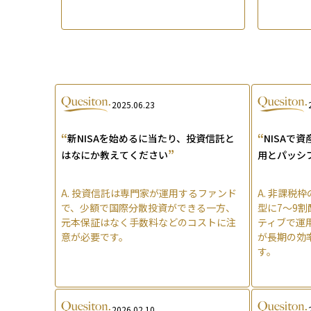
2025.06.23
“
“
新NISAを始めるに当たり、投資信託と
NISAで
”
はなにか教えてください
用とパッシ
A.
投資信託は専門家が運用するファンド
A.
非課税枠
で、少額で国際分散投資ができる一方、
型に7〜9
元本保証はなく手数料などのコストに注
ティブで運
意が必要です。
が長期の効
す。
2026.02.10