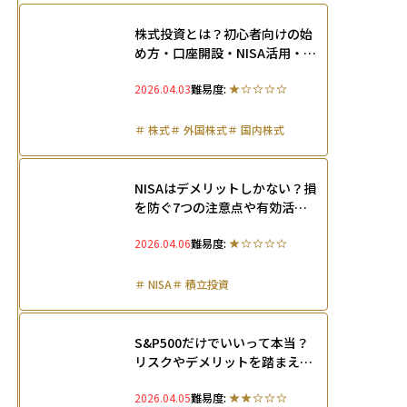
株式投資とは？初心者向けの始
め方・口座開設・NISA活用・勉
強法入門ガイド
2026.04.03
難易度:
＃
株式
＃
外国株式
＃
国内株式
NISAはデメリットしかない？損
を防ぐ7つの注意点や有効活用
に向けた3つの対策を徹底解説
2026.04.06
難易度:
＃
NISA
＃
積立投資
S&P500だけでいいって本当？
リスクやデメリットを踏まえて
指数を正しく活用する方法を徹
2026.04.05
難易度:
底解説