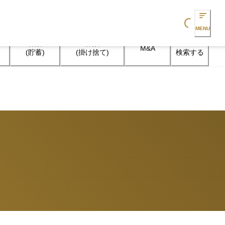
Loading...
MENU
保険

保険

M&A
検索する
(貯蓄)
(掛け捨て)