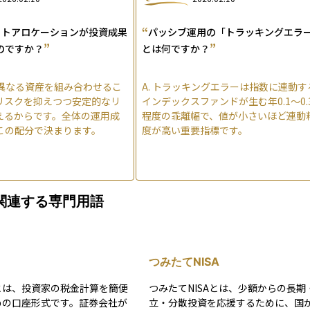
“
ットアロケーションが投資成果
パッシブ運用の「トラッキングエラ
”
”
のですか？
とは何ですか？
異なる資産を組み合わせるこ
A.
トラッキングエラーは指数に連動す
リスクを抑えつつ安定的なリ
インデックスファンドが生む年0.1〜0.
えるからです。全体の運用成
程度の乖離幅で、値が小さいほど連動
この配分で決まります。
度が高い重要指標です。
関連する専門用語
つみたてNISA
とは、投資家の税金計算を簡便
つみたてNISAとは、少額からの長期
めの口座形式です。証券会社が
立・分散投資を応援するために、国