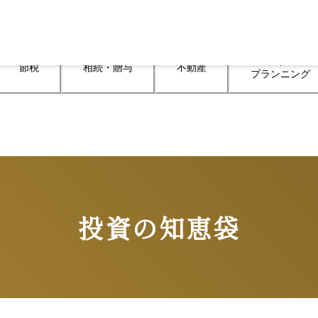
ライフ

節税
相続・贈与
不動産
プランニング
投資の知恵袋