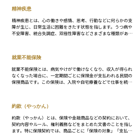
精神疾患
精神疾患とは、心の働きや感情、思考、行動などに何らかの支
障が生じ、日常生活に困難をきたす状態を指します。うつ病や
不安障害、統合失調症、双極性障害などさまざまな種類があ
り、症状の現れ方や重さも人によって異なります。 精神疾患
は特別な人だけに起こるものではなく、誰にでも起こり得るも
のであり、適切な治療や支援を受けることで改善が期待できま
就業不能保険
す。資産運用の観点では、長期にわたり働けない状態になる可
能性を考慮し、収入保障保険や医療保険、障害年金の制度など
就業不能保険とは、病気やけがで働けなくなり、収入が得られ
と関連づけて理解することが重要です。
なくなった場合に、一定期間ごとに保険金が支払われる民間の
保険商品です。この保険は、入院や自宅療養などで仕事を続け
られない状況が長引いたときに、生活費やローン返済などの家
計の負担を軽減するために設けられています。 公的な障害年
金制度ではカバーしきれない部分を補う目的があり、自営業者
約款（やっかん）
やフリーランスなど、収入の保障が不安定な人に特に注目され
ています。保障内容や支払期間、免責期間などは契約ごとに異
約款（やっかん）とは、保険や金融商品などの契約において、
なるため、自分の職業やライフスタイルに合わせて選ぶことが
契約内容やルール、権利義務などをまとめた文書のことを指し
大切です。
ます。特に保険契約では、商品ごとに「保険の対象」「支払わ
れる条件」「支払われない場合（免責事項）」「保険料の払い