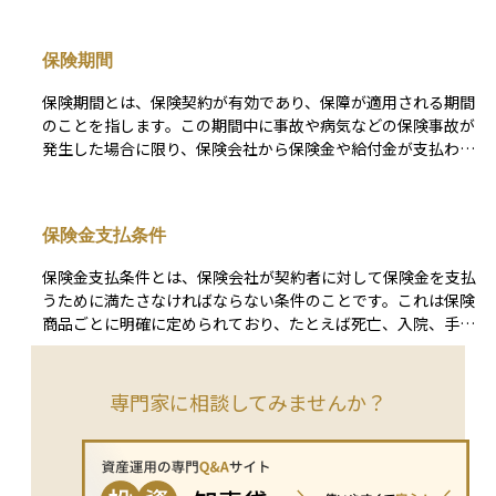
方」などが詳細に定められており、契約者と保険会社双方のル
ールブックのような役割を果たします。 多くの場合、あらか
保険期間
じめ定型化された内容で構成されており、契約者はこれを個別
に交渉することなく「合意する形」で契約を結びます。そのた
保険期間とは、保険契約が有効であり、保障が適用される期間
め、内容を理解せずに契約すると、「思っていた保障が受けら
のことを指します。この期間中に事故や病気などの保険事故が
れない」「請求条件を満たしていなかった」といったトラブル
発生した場合に限り、保険会社から保険金や給付金が支払われ
の原因になることもあります。契約前には約款を確認し、必要
ます。保険期間には「定期型」と「終身型」があり、定期型は
に応じて内容を理解することが重要です。
一定の期間で保障が終了するのに対し、終身型は一生涯にわた
って保障が続きます。 また、医療保険や生命保険、就業不能
保険金支払条件
保険など、それぞれの保険商品によって保険期間の長さや更新
の有無が異なるため、自分のライフプランや必要な保障に応じ
保険金支払条件とは、保険会社が契約者に対して保険金を支払
て選ぶことが大切です。保険期間を正しく理解することで、保
うために満たさなければならない条件のことです。これは保険
障が必要なときに備えが切れているといった事態を防ぐことが
商品ごとに明確に定められており、たとえば死亡、入院、手
できます。
術、がんの診断など、どのような状態になったときに、どの種
類の保険金が支払われるかが記載されています。 保険金を確
実に受け取るためには、この条件を正確に理解し、必要な書類
専門家に相談してみませんか？
を提出することが求められます。また、契約時に告知義務を果
たしていない場合や、免責事由に該当する場合には、支払いの
対象外となることもあります。資産運用においては、万一の際
の保障が確実に機能するよう、支払条件を十分に確認しておく