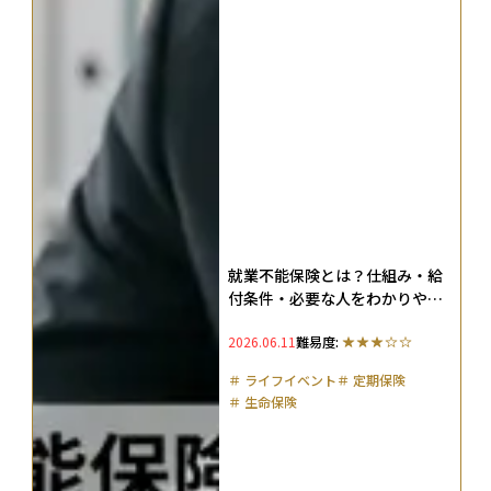
就業不能保険とは？仕組み・給
付条件・必要な人をわかりやす
く解説【2026年】
2026.06.11
難易度:
＃
ライフイベント
＃
定期保険
＃
生命保険