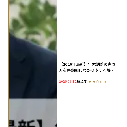
【2026年最新】年末調整の書き
方を書類別にわかりやすく解
説！正社員共働き・パート・専
2026.06.12
難易度:
業主婦別の注意点も網羅