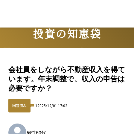
Lo
投資の知恵袋
Question
会社員をしながら不動産収入を得て
います。年末調整で、収入の申告は
必要ですか？
回答済み
1
2025/12/01 17:02
男性
60代