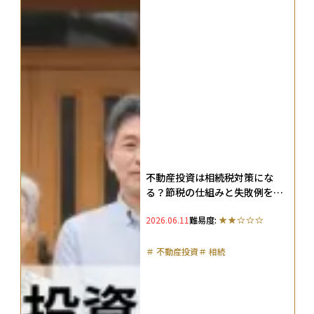
不動産投資は相続税対策にな
る？節税の仕組みと失敗例を解
説！
2026.06.11
難易度:
＃
不動産投資
＃
相続