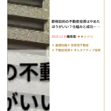
節税目的の不動産投資はやめた
ほうがいい？仕組みと成功・失
敗例を徹底解説
2025.12.30
難易度:
＃
基礎知識
＃
投資用不動産
＃
不動産投資
＃
オルタナティブ投資
＃
リスク管理