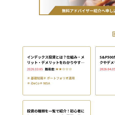
インデックス投資とは？仕組み・メ
S&P5
リット・デメリットをわかりやすく
クやデメ
解説
しく活用
2026.03.05
難易度:
2026.04.0
＃
基礎知識
＃
ポートフォリオ運用
＃
iDeCo
＃
NISA
投資の種類を一覧で紹介！初心者に