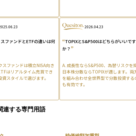
2025.06.23
2026.04.23
“
スファンドとETFの違いは何
TOPIXとS&P500はどちらがいいで
”
か？
クスファンドは積立NISA向き
A.
成長性ならS&P500、為替リスクを
ETFはリアルタイム売買でき
日本株分散ならTOPIXが適します。両
投資スタイルで選びます。
を組み合わせ全世界型で分散投資する
も有効です。
関連する専門用語
ク
時価総額加重型