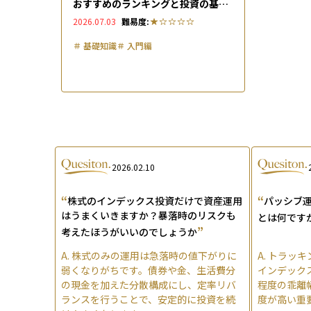
おすすめのランキングと投資の基本
も解説
2026.07.03
難易度:
＃
基礎知識
＃
入門編
2026.02.10
“
“
株式のインデックス投資だけで資産運用
パッシブ
はうまくいきますか？暴落時のリスクも
とは何です
”
考えたほうがいいのでしょうか
A.
株式のみの運用は急落時の値下がりに
A.
トラッキ
弱くなりがちです。債券や金、生活費分
インデックス
の現金を加えた分散構成にし、定率リバ
程度の乖離
ランスを行うことで、安定的に投資を続
度が高い重