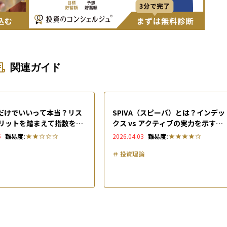
関連ガイド
00だけでいいって本当？リス
SPIVA（スピーバ）とは？インデッ
リットを踏まえて指数を正
クス vs アクティブの実力を示すベ
する方法を徹底解説
ンチマーク比較レポート
5
難易度:
2026.04.03
難易度:
＃
投資理論