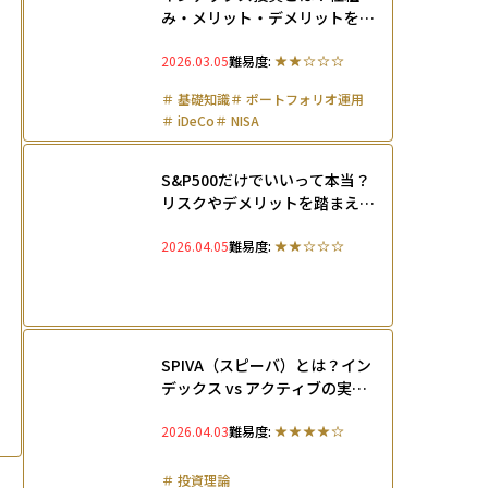
み・メリット・デメリットをわ
かりやすく解説
2026.03.05
難易度:
＃
基礎知識
＃
ポートフォリオ運用
＃
iDeCo
＃
NISA
S&P500だけでいいって本当？
リスクやデメリットを踏まえて
指数を正しく活用する方法を徹
2026.04.05
難易度:
底解説
SPIVA（スピーバ）とは？イン
デックス vs アクティブの実力
を示すベンチマーク比較レポー
2026.04.03
難易度:
ト
＃
投資理論