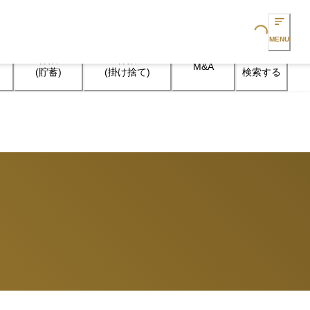
Loading...
MENU
保険

保険

M&A
検索する
(貯蓄)
(掛け捨て)