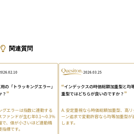
関連質問
2026.02.10
2026.03.25
“
運用の「トラッキングエラー」
インデックスの時価総額加重型と均
”
”
か？
重型ではどちらが良いのですか？
ングエラーは指数に連動する
A.
安定重視なら時価総額加重型、高リ
ファンドが生む年0.1〜0.3％
ーン追求で変動許容なら均等加重型が
幅で、値が小さいほど連動精
します。
要指標です。