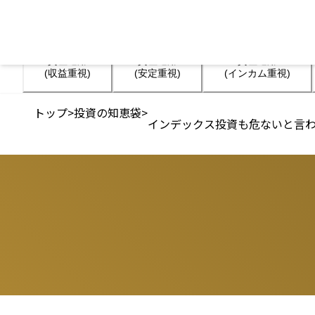
資産運用

資産運用

資産運用

(収益重視)
(安定重視)
(インカム重視)
トップ
>
投資の知恵袋
>
インデックス投資も危ないと言