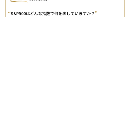
“
”
S&P500はどんな指数で何を表していますか？
A.
S&P500は、米国の主要500社で構成される株価指数で、米
国経済および世界経済の動向を反映する代表的な指標です。
2026.02.10
“
”
S&P500とオルカンの選択基準を知りたいです
A.
米国集中の高リターンを狙うならS&P500、国際分散で安定
成長を取り込むならオルカンが最適です。