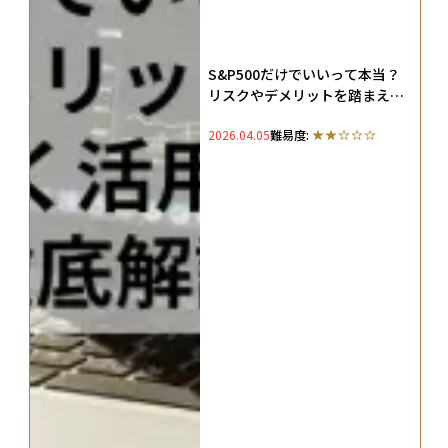
S&P500だけでいいって本当？
リスクやデメリットを踏まえて
指数を正しく活用する方法を徹
2026.04.05
難易度:
底解説