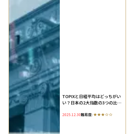
TOPIXと日経平均はどっちがい
い？日本の2大指数の3つの比較
ポイントと選び方・構成銘柄の
2025.12.30
難易度:
違いを徹底解説