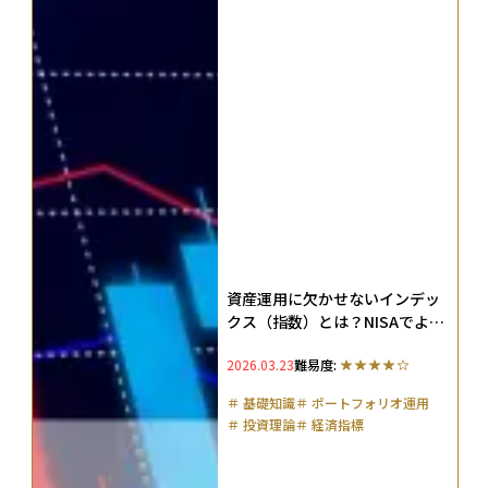
資産運用に欠かせないインデッ
クス（指数）とは？NISAでよく
見る理由と投資での使われ方を
2026.03.23
難易度:
解説
＃
基礎知識
＃
ポートフォリオ運用
＃
投資理論
＃
経済指標