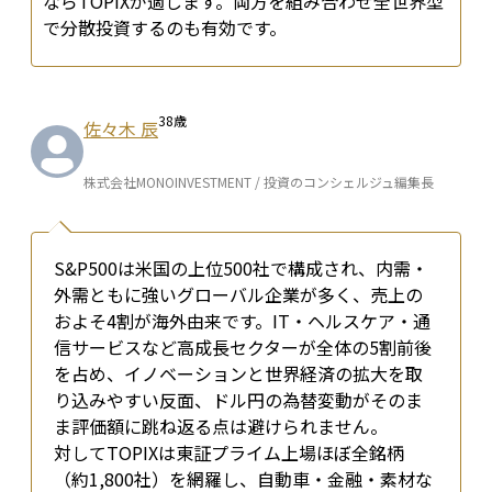
ならTOPIXが適します。両方を組み合わせ全世界型
で分散投資するのも有効です。
38
歳
佐々木 辰
株式会社MONOINVESTMENT / 投資のコンシェルジュ編集長
S&P500は米国の上位500社で構成され、内需・
外需ともに強いグローバル企業が多く、売上の
およそ4割が海外由来です。IT・ヘルスケア・通
信サービスなど高成長セクターが全体の5割前後
を占め、イノベーションと世界経済の拡大を取
り込みやすい反面、ドル円の為替変動がそのま
ま評価額に跳ね返る点は避けられません。

対してTOPIXは東証プライム上場ほぼ全銘柄
（約1,800社）を網羅し、自動車・金融・素材な