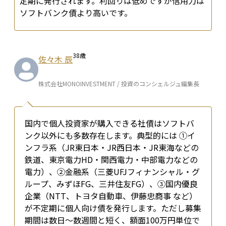
定期に発行されます。利回りは低めですが信用力は
ソフトバンク債より高いです。
38
歳
佐々木 辰
株式会社MONOINVESTMENT / 投資のコンシェルジュ編集長
国内で個人投資家が購入できる社債はソフトバ
ンク以外にも多数存在します。典型的には ①イ
ンフラ系（JR東日本・JR西日本・JR東海などの
鉄道、東京電力HD・関西電力・中部電力などの
電力）、②金融系（三菱UFJフィナンシャル・グ
ループ、みずほFG、三井住友FG）、③国内優良
企業（NTT、トヨタ自動車、伊藤忠商事 など）
が不定期に個人向け債を発行します。ただし募集
期間は数日～数週間と短く、額面100万円単位で