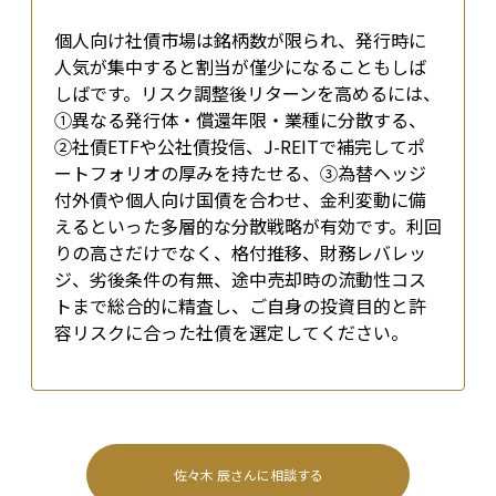
個人向け社債市場は銘柄数が限られ、発行時に
人気が集中すると割当が僅少になることもしば
しばです。リスク調整後リターンを高めるには、
①異なる発行体・償還年限・業種に分散する、
②社債ETFや公社債投信、J-REITで補完してポ
ートフォリオの厚みを持たせる、③為替ヘッジ
付外債や個人向け国債を合わせ、金利変動に備
える――といった多層的な分散戦略が有効です。利回
りの高さだけでなく、格付推移、財務レバレッ
ジ、劣後条件の有無、途中売却時の流動性コス
トまで総合的に精査し、ご自身の投資目的と許
容リスクに合った社債を選定してください。
佐々木 辰
さんに相談する