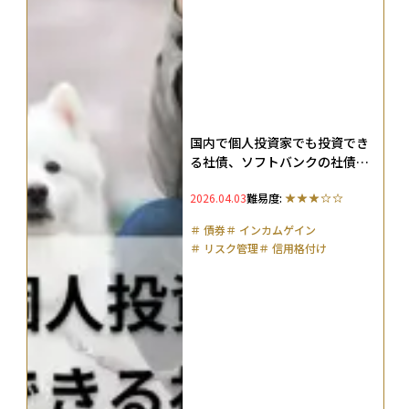
国内で個人投資家でも投資でき
る社債、ソフトバンクの社債を
解説
2026.04.03
難易度:
＃
債券
＃
インカムゲイン
＃
リスク管理
＃
信用格付け