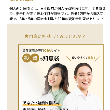
ッジ手法を含めたリスク管理が不可欠です。レバレッジによる
当の割合である配当利回り、不動産投資なら純賃料収入を物件
損益変動幅が大きくなることで精神的な負担も増えやすい点に
価格で割ったネット利回りと、対象資産ごとに計算対象は変わ
個人向け国債とは、日本政府が個人投資家向けに発行する債券
も注意が必要です。最終的には、投資目的やリスク許容度を考
ります。 また、名目利回りだけでは購買力の変化や税・手数
で、安全性が高く元本保証が特徴です。最低1万円から購入可
慮し、適切なレバレッジ水準を設定することで、資産運用の効
料の影響を見落としやすいため、インフレ調整後や税控除後の
能で、3年・5年の固定金利型と10年の変動金利型がありま
率を高めつつリスクを抑えることが重要となります。
ネット利回りも確認することが重要です。複利運用では得た収
す。変動金利型は半年ごとに金利が見直され、市場金利の上昇
益を再投資することでリターンが雪だるま式に増えますから、
に伴い受取利息が増加するメリットがあります。 一方、株式
年間リターンとトータルリターンを意識しながら、複利効果・
投資ほどの高いリターンは期待できず、インフレ時には実質的
専門家に相談してみませんか？
インフレ・コストを総合的に考慮すると、より適切なリスクと
な資産価値が目減りする可能性があります。また、購入後1年
リターンのバランスを見極められます。
間は中途換金ができず、その後の換金時には直前2回分の利子
相当額が差し引かれる点に注意が必要です。銀行預金より高い
金利を求めるが、リスクを避けたい投資初心者や安全資産を確
保したい方に適した商品です。