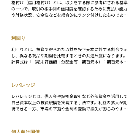
格付け（信用格付け）とは、取引をする際に参考にされる基準
動が小さく、定期的な利息収入が得られる点にあります。一方
の一つで、取引の相手側の信用度を確認するために支払い能力
で、発行体である企業が経営破綻した場合、元本が戻らないリ
や財務状況、安全性などを総合的にランク付けしたものであ
スクがあるため、信用格付けや業績などを十分に確認すること
る。アルファベットや数字で表されるのが一般的である。
が重要です。 安定的な収益を目指しつつ、リスク管理も重視
（例）格付投資情報センター（https://www.r-i.co.jp/index.ht
する投資家にとって、社債はポートフォリオの中核を担いうる
ml） による発行体格付の定義 AAA：信用力は最も高く、多く
資産クラスのひとつです。
利回り
の優れた要素がある。 AA：信用力は極めて高く、優れた要素
がある。 A：信用力は高く、部分的に優れた要素がある。 BB
利回りとは、投資で得られた収益を投下元本に対する割合で示
B：信用力は十分であるが、将来環境が大きく変化する場合、
し、異なる商品や期間を比較するときの共通尺度になります。
注意すべき要素がある。 BB：信用力は当面問題ないが、将来
計算式は「（期末評価額＋分配金等－期首元本）÷期首元本」
環境が変化する場合、十分注意すべき要素がある。 B：信用力
で、原則として年率に換算して示します。この“年率”をどの期
に問題があり、絶えず注意すべき要素がある。 CCC：発行体
間で切り取るかによって、利回りは年間リターンとトータルリ
の金融債務が不履行に陥る懸念が強い。 CC：発行体の金融債
ターンの二つに大別されます。 年間リターンは「ある１年間
務が不履行に陥っているか、その懸念が極めて強い。 C：発行
レバレッジ
だけの利回り」を示す瞬間値で、直近の運用成績や市場の勢い
体のすべての金融債務が不履行に陥っているとR＆Iが判断する
を把握するのに適しています。トータルリターンは「保有開始
格付。
レバレッジとは、借入金や証拠金取引など外部資金を活用して
から売却・償還までの累積リターン」を示し、長期投資の成果
自己資本以上の投資規模を実現する手法です。利益の拡大が期
を測る指標です。保有期間が異なる商品どうしを比べるとき
待できる一方、市場の下落や金利の変動で損失が膨らみやす
は、トータルリターンを年平均成長率（CAGR）に換算して年
く、追加証拠金（追証）が必要になる場合やロスカットが発生
率をそろすことで、複利効果を含めた公平な比較ができます。
するリスクも高まります。 また、借入金利や手数料などのコ
債券なら市場価格を反映した現在利回りや償還までの総収益を
ストが利益を圧迫する可能性があるため、ポジション管理やヘ
年率化した最終利回り（YTM）、株式なら株価に対する年間配
個人向け国債