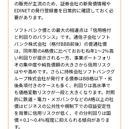
の販売が主流のため、証券会社の新発債情報や
EDINETの発行登録書を日常的に確認しておく必
要があります。
ソフトバンク債との最大の相違点は「信用格付
と利回りのバランス」です。通信子会社ソフト
バンク株式会社（格付BBB前後）の普通社債
は、同年限のA格債に比べておおむね年1～2％高
い利回りが提示される一方、事業ポートフォリ
オの集中度や純負債額の大きさから信用リスク
はやや高めです。さらに持株会社ソフトバンクグ
ループ株式会社が発行する債券はBB格以下・劣
後条項付きのケースも多く、利回りは高水準で
も価格変動リスクが一段と大きくなります。対照
的に鉄道・電力・メガバンクなどのA格以上の社
債はビジネスの公共性や規制下での収益安定性
を背景に信用リスクが低く、その分利回りは国
債＋0.1～0.4％程度に抑えられる傾向がありま
す。