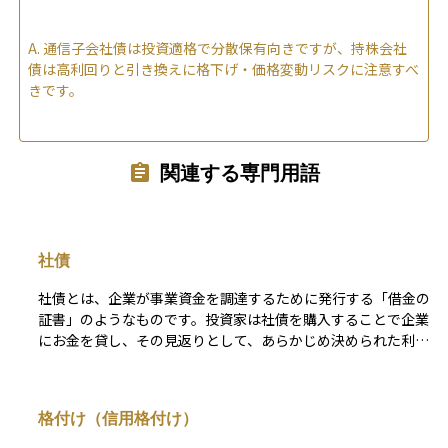
A.
通信子会社債は投資適格で分散保有向きですが、持株会社
債は高利回りと引き換えに格下げ・価格変動リスクに注意すべ
きです。
関連する専門用語
社債
社債とは、企業が事業資金を調達するために発行する「借金の
証書」のようなものです。投資家は社債を購入することで企業
にお金を貸し、その見返りとして、あらかじめ決められた利息
（クーポン）を一定期間ごとに受け取ることができます。満期
が来れば、企業は投資家に元本を返済します。 銀行からの融
資とは異なり、社債は不特定多数の投資家から直接資金を集め
格付け（信用格付け）
る方法であり、企業にとっては柔軟かつ効率的な資金調達手段
です。 投資家にとって社債の魅力は、株式に比べて価格の変