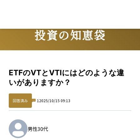
Lo
投資の知恵袋
Question
ETFのVTとVTIにはどのような違
いがありますか？
回答済み
1
2025/10/15 09:13
男性
30代