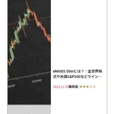
eMAXIS Slimとは？：全世界株
式や米国S&P500などラインナ
ップや選び方と活用法を徹底解
2025.12.30
難易度:
説