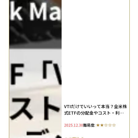
VTIだけでいいって本当？全米株
式ETFの分配金やコスト・利回
りやメリット・デメリットを徹
2025.12.30
難易度:
底解説