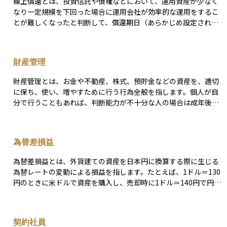
繰上償還とは、投資信託や債権などにおいて、運用資産が少なく
なり一定規模を下回った場合に運用会社が効率的な運用をするこ
とが難しくなったと判断して、償還期日（あらかじめ設定されて
いた期限）を繰り上げて、償還期日よりも前に償還することをい
う。投資目的を早期に達成した場合にも行われることがある。
財産管理
財産管理とは、お金や不動産、株式、預貯金などの資産を、適切
に保ち、使い、増やすために行う行為全般を指します。個人が自
分で行うこともあれば、判断能力が不十分な人の場合は成年後見
人などが代わって行うこともあります。日常の支払い管理から、
資産の運用、相続の準備に至るまで、幅広い内容が含まれます。
財産管理では、ただ資産を保有しているだけでなく、生活費に必
為替差損益
要なお金を計画的に使ったり、余裕資金をどのように運用するか
を考えたりすることが重要です。とくに高齢者や障がいのある方
為替差損益とは、外貨建ての資産を日本円に換算する際に生じる
の場合、財産の使い道が不適切にならないように、法的な制度を
為替レートの変動による損益を指します。たとえば、1ドル＝130
利用して第三者が関わることもあります。資産運用と密接に関係
円のときに米ドルで資産を購入し、売却時に1ドル＝140円で円に
しており、安心した暮らしや将来の備えを支える基本的な考え方
戻した場合、為替差によって10円分の為替差益が発生します。逆
です。
に、売却時に円高が進行し1ドル＝120円になっていれば、10円分
の差損が発生することになります。この為替差損益は、外国株
契約社員
式、外貨建て投資信託、外債、外貨預金など、外貨を用いた資産