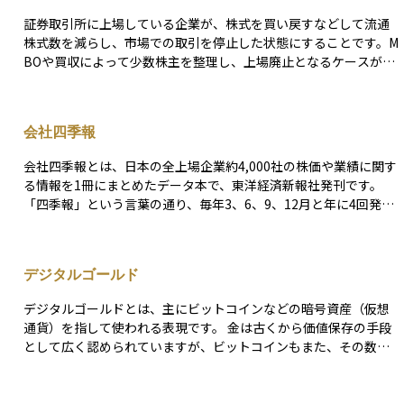
回りだけに着目せず、分配原資の質とファンドの総合的なパフォ
ナーを組むケースも見られ、上場企業の株式非公開化やオーナー
ーマンスを必ずチェックしましょう。
証券取引所に上場している企業が、株式を買い戻すなどして流通
企業の事業承継などにも利用されている。MBOにより、現オーナ
株式数を減らし、市場での取引を停止した状態にすることです。M
ーから株式を承継する経営陣は、株式の散逸を防ぐことで経営の
BOや買収によって少数株主を整理し、上場廃止となるケースが代
安定化を図ることが可能となる。
表的です。 非上場化によって株主からの短期的な利益圧力を軽減
し、長期的な事業再構築や経営戦略を柔軟に進めやすくなる利点
があります。 一方、株主にとっては上場市場での売却機会を失う
会社四季報
ことになり、資金化が難しくなるリスクも伴います。そのため、
非上場化を実施する際は買付価格や手続きの公正性が重要視され
会社四季報とは、日本の全上場企業約4,000社の株価や業績に関す
ます。
る情報を1冊にまとめたデータ本で、東洋経済新報社発刊です。
「四季報」という言葉の通り、毎年3、6、9、12月と年に4回発売
されています。国内の全上場企業の情報が1冊でコンパクトにまと
まっている出版物は海外ではあまり見られず、日本特有のものと
して評価されています。
デジタルゴールド
デジタルゴールドとは、主にビットコインなどの暗号資産（仮想
通貨）を指して使われる表現です。 金は古くから価値保存の手段
として広く認められていますが、ビットコインもまた、その数が
限られていることから価値が保存しやすいとされています。 この
ため、ビットコインをデジタルの形での「金」と考えることがで
きます。さらに、デジタルゴールドは物理的な金と異なり、イン