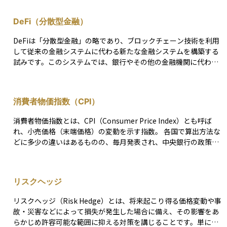
国市場の株式に分散投資することが可能です。 外国株式型ETFの
魅力は、少額で幅広い銘柄に投資できる点と、リアルタイムで売
DeFi（分散型金融）
買できる流動性の高さにあります。 また、為替リスクが伴うた
め、円安・円高の影響を受ける点には注意が必要です。 代表的な
DeFiは「分散型金融」の略であり、ブロックチェーン技術を利用
銘柄としては、米国の「S&P500」や「NASDAQ100」に連動する
して従来の金融システムに代わる新たな金融システムを構築する
ETF、新興国市場の指数に連動するETFなどがあり、投資対象は
試みです。このシステムでは、銀行やその他の金融機関に代わっ
多岐にわたります。
て、スマートコントラクトと呼ばれる自動実行契約が機能しま
す。 これにより、ユーザー間で直接、貸し付け、借入、保険、資
産の交換などの金融サービスが可能になります。DeFiは透明性が
消費者物価指数（CPI）
高く、全世界の誰もがアクセスできることが特徴です。 また、中
央管理者がいないため、利用者は自らの資産をコントロール下に
消費者物価指数とは、CPI（Consumer Price Index）とも呼ば
置きやすいです。このように、DeFiは多くの可能性を秘め、金融
れ、小売価格（末端価格）の変動を示す指数。 各国で算出方法な
の未来を変える可能性を持っています。
どに多少の違いはあるものの、毎月発表され、中央銀行の政策判
断・利上げ判断などの参考にもされている。 小売価格には時期に
より大きく変動する分野も存在するため、それらの影響を取り除
いた指数も発表されている。例えば日本では生鮮食品を除いた指
リスクヘッジ
数を「コアCPI」、酒類を除く食品およびエネルギーを除いた「コ
アコアCPI」が発表されている。
リスクヘッジ（Risk Hedge）とは、将来起こり得る価格変動や事
故・災害などによって損失が発生した場合に備え、その影響をあ
らかじめ許容可能な範囲に抑える対策を講じることです。単に危