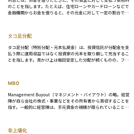
ーンが期待できる反面、運用コストが高くなり、リスクも増大す
のことを指します。たとえば、住宅ローンやカードローンなどで
る傾向があります。また、運用成績はファンドマネージャーの運
金融機関からお金を借りると、その元金に対して一定の割合で計
用能力に大きく依存するという特徴があります。
算された金額を、利息として上乗せして返済する必要がありま
す。 これは、お金を貸す側にとっての利益であり、借りる側にと
っては借入コストとなります。また、逆に自分がお金を預けた場
タコ足分配
合には、預金利息として受け取ることができ、これは預け先（銀
行など）にお金を使わせたことへの報酬となります。利息の金額
タコ足分配（特別分配・元本払戻金）は、投資信託が分配金を支
は「金利」によって決まり、借入期間や元金の大きさによっても
払う際に運用収益ではなく投資家の元本を取り崩して充当するこ
変動します。金融取引の基本的な要素であり、資産運用やローン
とを指します。見かけ上は毎回安定した分配が続くものの、ファ
計画を立てる上で欠かせない概念です。
ンドの純資産はその分だけ目減りしている点が最大のリスクで
す。 特別分配は税務上「元本の払い戻し」とみなされるため、受
取時には所得税・住民税とも課税されません。ただし非課税の代
MBO
わりに保有口数あたりの取得価額がその分だけ引き下げられま
す。取得価額が下がると将来の売却益が大きく計算されるため、
Management Buyout（マネジメント・バイアウト）の略。経営
売却時に支払う譲渡所得課税（現行20.315％）が増える可能性が
陣が自ら会社の株式・事業などをその所有者から買収することを
あります。短期的には非課税メリットがあるものの、長期的には
指す。一般的に経営陣は、手元資金の規模が限られていることか
課税を先送りしているに過ぎない点に注意が必要です。 一方、運
ら、事業の買収にあたっては借入金による調達が必要となるケー
用益由来の普通分配は受取時点で課税され、取得価額は変わりま
スが多いため、MBOはLBOの 形態をとることが多い。また、借入
せん。分配金の内訳が普通分配か特別分配かは、交付目論見書や
金だけでは調達ができないような場合には、経営陣はエクイティ
運用報告書の「分配金の計算明細」で確認できます。高い分配利
非上場化
を提供する共同スポンサーとしてバイアウト・ファンドとパート