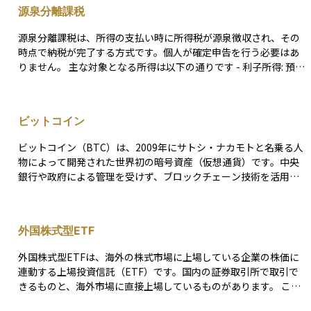
化しない限り、確定した損益とはなりません。そのため、「含
ません。法人ではこの評価損益を会計上反映させるケースもあり
源泉分離課税
み」とは「まだ確定していない」という意味を含んでいます。 投
ますが、個人の確定申告ではあくまで実現ベースでの損益が対象
資判断をする際には、この含み損益をもとに、売却のタイミング
です。 このように、為替差損益は資産運用における見落としがち
源泉分離課税は、所得の支払い時に所得税が源泉徴収され、その
や資産配分の見直しを検討することがあります。また、税金は原
なリスク要素でありながら、運用成果に与えるインパクトは決し
時点で納税が完了する方式です。個人が確定申告を行う必要はあ
則として実際に売却して利益が確定した時点で課税されるため、
て小さくありません。為替相場の予測は困難であるため、為替ヘ
りません。 主な対象となる所得は以下の通りです - 利子所得: 預貯
含み益があるだけでは課税対象にはなりません。資産運用におい
ッジ付き商品の活用や、複数通貨への分散投資、円建て資産との
金の利子や公社債の利子など。 - 割引債の償還差益: 割引債の償還
て、現在の状況を把握する重要な指標のひとつです。
バランス調整などを通じて、想定外の為替変動にも対応できる設
時に得られる利益。 - 金融類似商品の利益: 定期積金の給付補てん
計が望まれます。投資判断を行う際には、表面的なリターンだけ
金や外貨建預貯金の為替差益など。 源泉分離課税の税率は、通常2
ビットコイン
でなく、その背後にある通貨変動の影響にも目を向けることが重
0.315%（所得税15.315%＋住民税5%）です。
要です。
ビットコイン（BTC）は、2009年にサトシ・ナカモトと名乗る人
物によって開発された世界初の暗号資産（仮想通貨）です。中央
銀行や政府による管理を受けず、ブロックチェーン技術を活用し
て取引の透明性と安全性を確保しています。 ビットコインは、発
行上限が2,100万枚と決まっており、これがデジタルゴールドと呼
ばれる理由の一つです。価格は需要と供給によって決まり、価格
外国株式型ETF
変動が大きいのが特徴です。 特に半減期（約4年ごとにマイニング
報酬が半減）があるため、供給量の減少に伴い価格が上昇する傾
外国株式型ETFは、海外の株式市場に上場している企業の株価に
向があります。 用途としては、投資・決済手段・価値の保存など
連動する上場投資信託（ETF）です。国内の証券取引所で取引で
があり、近年ではビットコインETFの登場や機関投資家の参入に
きるものと、海外市場に直接上場しているものがあります。 これ
よって、市場の拡大が進んでいます。一方で、価格の乱高下や規
により、投資家は日本国内からでもアメリカやヨーロッパ、新興
制の影響を受けるため、投資にはリスク管理が重要です。