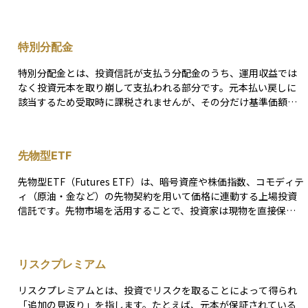
険を完全に排除するのではなく、損失とリターンのバランスを取
りながら資産運用を継続できる状態を保つ考え方が核心にありま
す。 資産運用の現場で代表的なヘッジ手法には、値動きの異なる
特別分配金
株式・債券・金などを組み合わせて全体のブレを小さくする分散
投資、先物やオプションを使って保有資産の値下がり分を相殺す
特別分配金とは、投資信託が支払う分配金のうち、運用収益では
るデリバティブ取引、外貨建て資産の円換算価値を守る為替予約
なく投資元本を取り崩して支払われる部分です。元本払い戻しに
や通貨スワップによる為替ヘッジ、さらには地震保険やクレジッ
該当するため受取時に課税されませんが、その分だけ基準価額
ト・デフォルト・スワップで特定リスクに備える保険・信用補完
（１万口当たりの純資産価値）が同額下がるため、受け取った現
などがあります。これらはそれぞれに手数料やプレミアムといっ
金のぶんだけ資産が増えたわけではない点に注意が必要です。 特
たコストが発生し、過度に利用すれば期待リターンを圧縮してし
別分配金は、基準価額が取得価額を下回っているとき以外にも、
まう点に注意が必要です。 実務的には、まず「どの資産を何％守
先物型ETF
次のようなケースで発生します。 1. 定額・高水準の分配を維持し
るか」というヘッジ比率を決めることが出発点になります。次に
ている場合 毎月一定額を分配するファンドが運用収益を上回る金
決算発表や選挙といった短期イベント向けの一時的ヘッジなの
先物型ETF（Futures ETF）は、暗号資産や株価指数、コモディテ
額を支払うと、不足分が元本の取り崩しとなり特別分配金になり
か、長期保有資産を守る恒常的ヘッジなのかで手段とコスト構造
ィ（原油・金など）の先物契約を用いて価格に連動する上場投資
ます。 2. 大口解約や急落で分配原資が急減した場合 解約損や評価
が変わるため、期間の見極めも欠かせません。最後に、ヘッジに
信託です。先物市場を活用することで、投資家は現物を直接保有
損で内部留保が減少した状態で予定額を分配すると、超過分が特
かける費用がポートフォリオ全体のリターンをどの程度削るのか
せずに価格変動に投資できます。 例えば、ビットコイン先物ETF
別分配金に振り替わります。 3. 為替ヘッジコスト・信託報酬など
を常に検証し、「払える保険料の上限」を意識して運用計画をア
は、米国のシカゴ・マーカンタイル取引所（CME）で取引される
のコスト負担が膨らんだ場合 想定外のコスト増により実質収益が
ップデートしていく姿勢が重要です。 まとめると、リスクヘッジ
ビットコイン先物契約に基づいて運用されます。 2021年に米証券
目減りし、分配ポリシーを据え置くと元本を取り崩すことになり
リスクプレミアム
は想定外の損失が家計や長期運用プランを揺るがさないよう“緩衝
取引委員会（SEC）が初めてビットコイン先物ETFを承認し、暗
ます。 4. 配当・利息の入金時期がずれた場合 決算期直前に配当や
材”を入れる作業であり、リスクをゼロにする魔法ではありませ
号資産市場への機関投資家の参入が進みました。 先物型ETFのメ
クーポンが未入金のまま分配を行うと、その不足分が元本扱いと
リスクプレミアムとは、投資でリスクを取ることによって得られ
ん。目的、期間、コストを具体的に定義し、自分に合った手法を
リットは、現物を保有しないため管理コストが低く、規制が整っ
なり特別分配金が発生します。 分配利回りが高く見えるファンド
「追加の見返り」を指します。たとえば、元本が保証されている