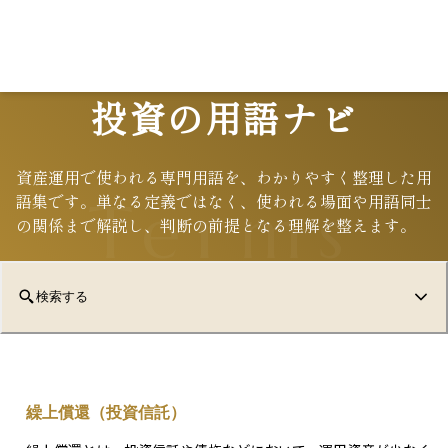
L
投資の用語ナビ
資産運用で使われる専門用語を、わかりやすく整理した用
Terms
語集です。単なる定義ではなく、使われる場面や用語同士
の関係まで解説し、判断の前提となる理解を整えます。
検索する
繰上償還（投資信託）