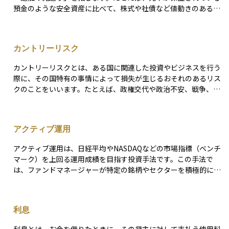
組み合わせることで、相場急変時にも冷静さと投資継続力を保ち
た市場で取引できる点です。 しかし、先物特有の価格乖離（コン
でも、特別分配金の比率が大きいと実質リターンは伸びにくい傾
預金のような安全資産に比べて、株式や社債など値動きのあるリ
やすくなります。
タンゴ）やロールオーバーコストが発生する可能性があり、長期
向があります。投資信託を選ぶ際は、交付運用報告書で普通分配
スク資産では、投資家はそのリスクを引き受ける代わりに、より
投資には向かない場合もあります。投資を検討する際は、これら
金と特別分配金の内訳を確認し、基準価額の推移と合わせたトー
高いリターンを期待します。この「安全資産との差分」が、まさ
のリスクを理解することが重要です。
タルリターンが安定してプラスかどうかを重視することが重要で
にリスクプレミアムです。 言い換えれば、「リスクを取るからに
カントリーリスク
す。また、長期運用を目指す場合は、特別分配金の再投資や普通
は、それに見合うリターンが欲しい」という投資家の心理を数値
分配金比率の高い商品を検討し、複利効果を高める運用を心掛け
化したものとも言えます。経済環境や市場の不安感が高まると、
カントリーリスクとは、ある国に関連した投資やビジネスを行う
るとよいでしょう。
投資家はより大きなリターンを要求するようになり、リスクプレ
際に、その国特有の事情によって損失が生じるおそれのあるリス
ミアムは上昇します。逆に、安定した相場ではその水準が低くな
クのことをいいます。たとえば、政権交代や政治不安、戦争、法
る傾向があります。 リスクプレミアムは、株式や債券の価格・利
制度の変更、為替の急変、債務不履行（デフォルト）など、その
回りの形成に影響を与えるだけでなく、資産配分やポートフォリ
国の経済的・政治的な状況によって投資の価値が大きく変動する
オ戦略の設計においても欠かせない考え方です。リスクとリター
可能性があります。 特に新興国では、このリスクが高いとされ、
ンのバランスを見極めるための重要な指標として、常に意識して
アクティブ運用
投資する際には慎重な情報収集と判断が必要です。カントリーリ
おきたい概念です。
スクは個別企業の経営状況とは関係なく、その国全体の事情によ
アクティブ運用は、日経平均やNASDAQなどの市場指標（ベンチ
って発生するため、海外投資や国際分散投資において注意すべき
マーク）を上回る運用成績を目指す投資手法です。この手法で
重要な要素です。
は、ファンドマネージャーが特定の銘柄やセクターを積極的に選
別して投資を行います。 運用手法には主に2つのアプローチがあり
ます。トップダウンアプローチは市場全体を俯瞰して投資環境を
予測し、そこから投資対象を決定します。一方、ボトムアップア
利息
プローチは、個別企業への調査や訪問を通じて投資対象を選定し
ていきます。 アクティブ運用は、パッシブ運用と比べて高いリタ
利息とは、お金を借りたときに、その貸主に対して支払う使用料