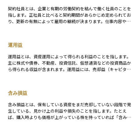
運用において常に発生し得る重要なリスク要因です。 資産の値動
契約社員とは、企業と有期の労働契約を結んで働く社員のことを
きが堅調であっても、為替相場の変動によって最終的な円ベース
指します。正社員と比べると契約期間があらかじめ定められてお
のリターンが目減りすることがあるため、投資判断の際には為替
り、更新の有無によって雇用の継続が決まります。仕事内容や労
リスクも含めて総合的に考慮する必要があります。たとえば、円
働条件は正社員と同じ場合もありますが、賞与や退職金など待遇
安が進行すれば円換算での評価額は増えますが、円高になれば逆
面で差があるケースもあります。資産運用やライフプランの観点
に資産価値は減少します。為替差損益は、こうした為替変動を通
では、雇用が不安定になりやすいことから、収入の見通しを慎重
じて投資成果に直接的な影響を与える存在であり、為替動向の把
運用益
に立てたり、保険や貯蓄でリスクに備えたりすることが重要で
握や資産配分の調整、ヘッジ戦略の活用などが求められます。 NIS
す。また、労働契約法に基づき、一定の期間を超えて働くと無期
A口座での運用においても為替差損益は無視できません。NISAで
運用益とは、資産運用によって得られる利益のことを指します。
雇用に転換できる仕組みも整えられているため、キャリア設計の
は、外国株式や外貨建て投資信託の売却益が非課税となるため、
主に株式や債券、不動産、投資信託、仮想通貨などの投資商品か
上でも理解しておく必要があります。
為替差益も含めた全体の売却益が非課税対象となります。つま
ら得られる収益が含まれます。運用益には、売却益（キャピタル
り、為替差によるプラスのリターンも税金がかからずそのまま受
ゲイン）と配当・利息収入（インカムゲイン）の2種類がありま
け取れるというメリットがあります。ただし、逆に為替差損が発
す。市場の変動や経済状況により変動するため、安定した運用益
生しても、それを他の利益と損益通算したり、繰り越して控除す
を得るには分散投資やリスク管理が重要です。企業や個人投資家
含み損益
ることはできません。NISAでは損失の税務活用ができないため、
にとって、資産を増やすための重要な手段の一つとなっていま
為替リスクを取る際は慎重な判断が必要です。 税務や会計上で
す。
含み損益とは、保有している資産をまだ売却していない段階で発
は、為替差損益には「実現損益」と「評価損益」があります。実
生している、見かけ上の利益や損失のことを指します。たとえ
現損益とは、外貨建て資産を実際に売却し円に換えた際に確定す
ば、購入時よりも価格が上がっている株を持っていれば「含み
る損益であり、通常の課税対象となります。一方、評価損益と
益」、逆に価格が下がっていれば「含み損」となります。 これは
は、保有中の外貨建て資産を期末などに円換算した際に一時的に
あくまで現在の評価額と購入額の差であり、実際に売却して現金
生じる為替差損益であり、個人投資家の場合、課税対象にはなり