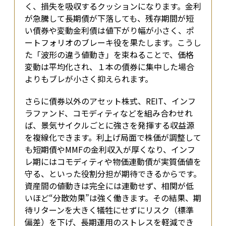
く、損失を吸収するクッションになります。金利
が急騰して長期債が下落しても、残存期間が短
い債券や変動金利債は値下がり幅が小さく、ポ
ートフォリオのブレーキ役を果たします。こうし
た「波形の違う値動き」を束ねることで、価格
変動は平均化され、１本の債券に集中した場合
よりもブレが小さく抑えられます。
さらに債券以外のアセット――株式、REIT、インフ
ラファンド、コモディティなど――を組み合わせれ
ば、景気サイクルごとに強さを発揮する収益源
を複線化できます。利上げ局面で株価が調整して
も短期債やMMFの金利収入が厚くなり、インフ
レ期にはコモディティや物価連動債が実質価値を
守る、といった役割分担が期待できるからです。
資産間の値動きは完全には連動せず、相関が低
いほど“分散効果”は強く働きます。その結果、期
待リターンを大きく犠牲にせずにリスク（標準
偏差）を下げ、長期運用のストレスを軽減でき