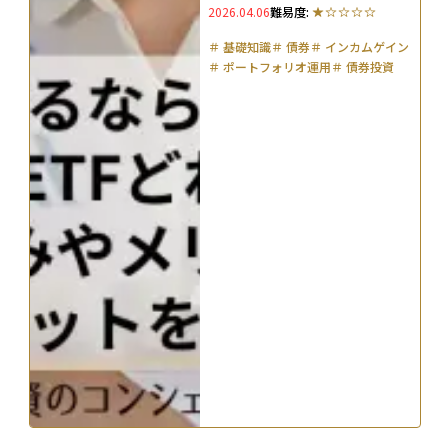
2026.04.06
難易度:
徹底比較
＃
基礎知識
＃
債券
＃
インカムゲイン
＃
ポートフォリオ運用
＃
債券投資
＃
ジャンク債