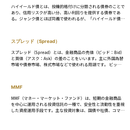
が重要です。信頼できる発行体であれば、安定した利息や元本
ハイイールド債とは、投機的格付けに分類される債券のことで
の返済が期待できます。
あり、信用リスクが高い分、高い利回りを提供する債券であ
る。ジャンク債とほぼ同義で使われるが、「ハイイールド債」
という表現は投資戦略の観点から用いられることが多い。高リ
スク・高リターンの投資対象として、投資家は市場環境や発行
体の信用力を慎重に分析する必要がある。景気拡大期には価格
スプレッド（Spread）
が上昇しやすいが、景気後退期には価格が急落する可能性もあ
る。
スプレッド（Spread）とは、金融商品の売値（ビッド：Bid）
と買値（アスク：Ask）の差のことをいいます。主に外国為替
市場や債券市場、株式市場などで使われる用語です。 ビッド
（Bid）は投資家がその商品を「売るときに受け取れる価
格」、アスク（Ask）は「買うときに支払う価格」を指しま
す。スプレッド（Spread）が広いほど、投資家にとっての取
MMF
引コストが高くなるため、売買のタイミングには注意が必要で
す。 一般的に、流動性の低い市場や銘柄ではスプレッドが広
MMF（マネー・マーケット・ファンド）は、短期の金融商品
がりやすく、反対に、取引が活発な市場ではスプレッドが狭く
を中心に運用される投資信託の一種で、安全性と流動性を重視
なる傾向があります。そのため、スプレッドの大きさは、市場
した資産運用手段です。主な投資対象は、国債や社債、コマー
の流動性や取引コストを判断する一つの指標となります。
シャルペーパー（CP）などの信用度の高い短期証券で、銀行
預金よりも高い利回りを目指しつつ、価格変動リスクを抑える
設計になっています。MMFは通常、出資後すぐに換金可能で、