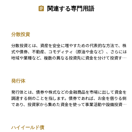
関連する専門用語
分散投資
分散投資とは、資産を安全に増やすための代表的な方法で、株
式や債券、不動産、コモディティ（原油や金など）、さらには
地域や業種など、複数の異なる投資先に資金を分けて投資する
戦略です。 例えば、特定の国の株式市場が大きく下落した場
合でも、債券や他の地域の資産が値上がりする可能性があれ
ば、全体としての損失を軽減できます。このように、資金を一
発行体
カ所に集中させるよりも値動きの影響が分散されるため、長期
的にはより安定したリターンが期待できます。 ただし、あら
発行体とは、債券や株式などの金融商品を市場に出して資金を
ゆるリスクが消えるわけではなく、世界全体の経済状況が悪化
調達する側のことを指します。債券であれば、お金を借りる側
すれば同時に下落するケースもあるため、投資を行う際は目標
であり、投資家から集めた資金を使って事業活動や設備投資な
や投資期間、リスク許容度を考慮したうえで、計画的に実行す
どを行います。発行体には、国や地方自治体、企業、政府機関
ることが大切です。
などさまざまな種類があります。投資家にとっては、発行体の
信用力や財務状況がその金融商品の安全性や利回りに大きく影
ハイイールド債
響するため、誰が発行しているのかをしっかりと確認すること