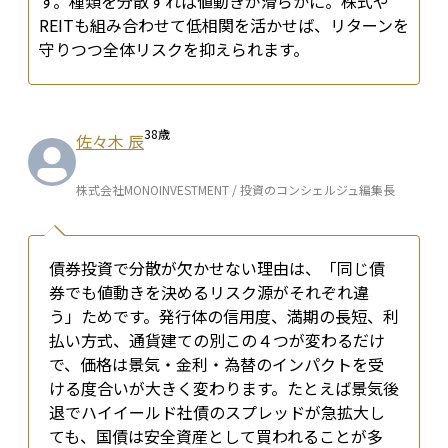
す。種類を分散すれば値動きが滑らかに。株式や
REITも組み合わせて低相関を活かせば、リターンを
守りつつ全体リスクを抑えられます。
38
歳
佐々木 辰
株式会社MONOINVESTMENT / 投資のコンシェルジュ編集長
債券投資で分散が欠かせない理由は、「同じ債
券でも値動きを決めるリスク源がそれぞれ違
う」ためです。発行体の信用度、満期の長短、利
払い方式、通貨建ての別――この４つが変わるだけ
で、価格は景気・金利・為替のインパクトを受
ける度合いが大きく変わります。たとえば景気後
退でハイイールド社債のスプレッドが急拡大し
ても、国債は安全資産として買われることが多