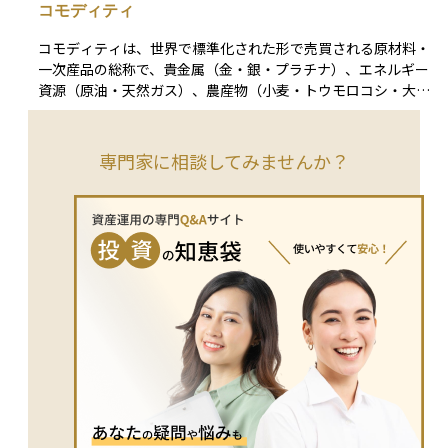
コモディティ
短期的な資金管理に適しています。日本では、かつて円建ての
MMFが提供されていましたが、低金利環境や元本割れのリス
コモディティは、世界で標準化された形で売買される原材料・
クから、2017年までに各運用会社が償還を決定し、現在では
一次産品の総称で、貴金属（金・銀・プラチナ）、エネルギー
提供されていません。一方、外貨建てのMMFは引き続き販売
資源（原油・天然ガス）、農産物（小麦・トウモロコシ・大
されており、2025年1月末時点での残高は約2.7兆円と報告さ
豆）、産業用金属（銅・アルミニウム）などに分類される。
れています。
投資経路は大きく四つある。①現物保有（地金やコイン）、②
先物取引、③商品指数連動型ETF・ETN、④コモディティファ
専門家に相談してみませんか？
ンド。実務では先物を組み込んだETFが主流で、代表的な指数
にブルームバーグ・コモディティ・インデックスや S\&P GSCI
がある。 価格は需給バランス、在庫統計、OPEC政策、地政学
リスク、天候、為替など多様な要因で変動する。先物運用では
限月乗り換え時のロールコスト（コンタンゴ）や信託報酬がリ
ターンを圧迫し、現物保有では保管・保険料、税制（例：金地
金の譲渡益は総合課税）が影響するため、コスト構造の把握が
欠かせない。 コモディティは株式・債券との相関が相対的に
低く、インフレ率と連動しやすいことから、分散投資とインフ
レヘッジに有効とされる。一方で短期的な価格変動が大きく、
資産配分比率や取引手段を目的に合わせて設計し、損失許容度
に応じたリスク管理を徹底することが重要となる。