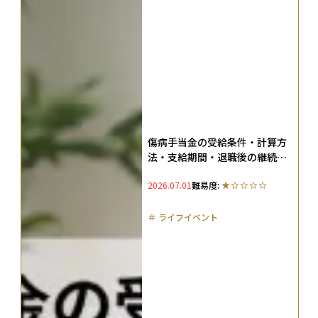
傷病手当金の受給条件・計算方
法・支給期間・退職後の継続給
付まで完全解説【申請フロー
2026.07.01
難易度:
付】
＃
ライフイベント