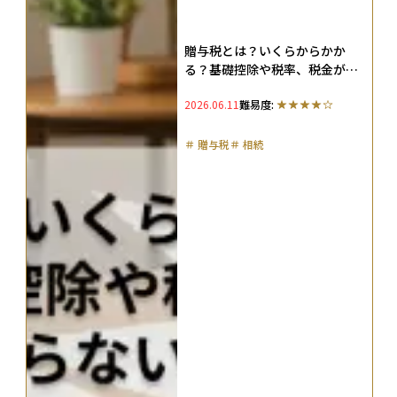
贈与税とは？いくらからかか
る？基礎控除や税率、税金がか
からない方法も紹介（2026年
2026.06.11
難易度:
版）
＃
贈与税
＃
相続