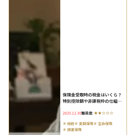
保険金受取時の税金はいくら？
特別控除額や非課税枠の仕組み
を保険の種類ごとに解説
2025.12.30
難易度:
＃
相続
＃
変額保険
＃
生命保険
＃
損害保険