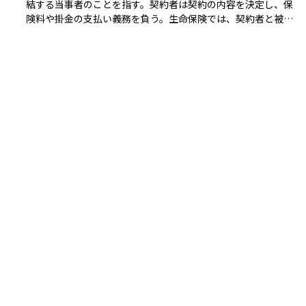
結する当事者のことを指す。契約者は契約の内容を決定し、保
険料や掛金の支払い義務を負う。生命保険では、契約者と被保
険者が異なる場合もあり、この場合、契約者が保険金の受取人
を指定できる。投資信託では、契約者が運用を委託し、受益者
として利益を得る。契約内容によっては、解約や変更の権限を
被保険者
有するため、慎重な契約の選択が求められる。
被保険者とは、保険の保障対象となる人物。生命保険では被保
険者の生存・死亡に関して保険金が支払われる。医療保険では
被保険者の入院や手術に対して給付金が支払われる。損害保険
では、被保険者は保険の対象物（自動車など）の所有者や使用
者となる。被保険者の同意（被保険者同意）は、第三者を被保
険者とする生命保険契約において不可欠な要素で、モラルリス
受益者（受取人）
ク防止の観点から法律で義務付けられている。
資産運用における受益者（受取人）とは、保険、信託、年金、
投資信託、相続などの金融資産から利益を受け取る権利を持つ
人を指します。各金融商品や制度において、受益者の役割や権
利は異なりますが、共通して資産の管理や運用を経て利益を受
ける立場にあります。 生命保険では、契約者が指定した受取
人が、被保険者の死亡時に保険金を受け取ります。受取人には
贈与税
第一受取人と第二受取人があり、状況に応じて保険金の支払い
が行われます。年金においては、企業年金や個人年金の給付を