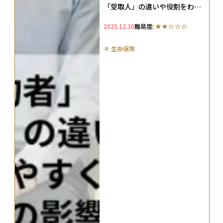
「受取人」の違いや役割をわか
りやすく整理。税金への影響も
2025.12.30
難易度:
解説
＃
生命保険