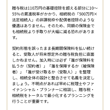
贈与税は110万円の基礎控除を超える部分に10〜
55％の累進税率がかかり、相続税の「500万円×
法定相続人」の非課税枠や配偶者控除のような
優遇はありません。そのため、同額の保険金で
も相続税より手取りが大幅に減る恐れがありま
す。
契約形態を誤ったまま長期間保険料を払い続け
ると、受取人が将来想定外の贈与税負担に直面
しかねません。加入時には必ず「誰が保険料を
払うか（契約者）」「誰を保障するか（被保険
者）」「誰が受け取るか（受取人）」を整理
し、相続全体の設計と整合させて名義を決定し
ましょう。不明点があれば早めに税理士やファ
イナンシャル・プランナーに相談し、贈与税・
相続税をトータルで最小化するプランニングを
行うことが重要です。