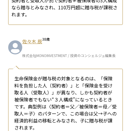
契約者と受取人が別で契約者≠被保険者の3人構成
なら贈与とみなされ、110万円超に贈与税が課税さ
れます。
38
歳
佐々木 辰
株式会社MONOINVESTMENT / 投資のコンシェルジュ編集長
生命保険金が贈与税の対象となるのは、「保険
料を負担した人（契約者）」と「保険金を受け
取る人（受取人）」が異なり、しかも契約者が
被保険者でもない“３人構成”になっているとき
です。典型例は〈契約者＝父／被保険者＝母／受
取人＝子〉のパターンで、この場合は父→子への
経済的利益の移転とみなされ、子に贈与税が課
されます。