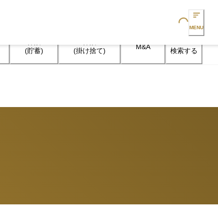
Loading...
MENU
保険

保険

M&A
検索する
(貯蓄)
(掛け捨て)