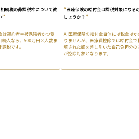
“
の相続税の非課税枠について教
医療保険の給付金は課税対象になる
”
”
い
しょうか？
金は契約者＝被保険者かつ受
A.
医療保険の給付金自体には税金はか
相続人なら、500万円×人数ま
りませんが、医療費控除では給付金で
非課税です。
填された額を差し引いた自己負担分の
が控除対象となります。