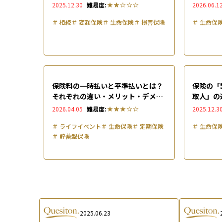
種類ごとに解説
説
2025.12.30
難易度:
2026.06.1
＃
相続
＃
変額保険
＃
生命保険
＃
損害保険
＃
生命保
保険料の一時払いと平準払いとは？
保険の「
それぞれの違い・メリット・デメリ
取人」の
ット、向いている人を徹底解説
整理。税
2026.04.05
難易度:
2025.12.3
＃
ライフイベント
＃
生命保険
＃
定期保険
＃
生命保
＃
貯蓄型保険
2025.06.23