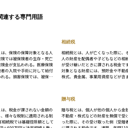
関連する専門用語
相続税
とは、保険の保障対象となる人
相続税とは、人が亡くなった際に、
保険では被保険者の生存・死亡
人の財産を配偶者や子どもなどの相
保険金が支払われる。医療保険
が受け継いだときに課される税金で
険者の入院や手術に対して給付
対象となる財産には、預貯金や不動
われる。損害保険では、被保険
株式、貴金属、事業用資産などが含
の対象物（自動車など）の所有
れ、相続財産の合計額が一定の基準
者となる。被保険者の同意（被
超えると課税対象となります。 相続税に
意）は、第三者を被保険者とす
は、「3,000万円＋600万円×法定
贈与税
険契約において不可欠な要素
の数」で計算される基礎控除があり
ルリスク防止の観点から法律で
の範囲内であれば原則として税金は
とは、税金が課されない金額の
贈与税とは、個人が他の個人から金
られている。
りません。しかし、資産規模が大き
し、様々な税制に適用される制
不動産・株式などの財産を無償で受
合や相続人の数が少ない場合には、
った際に、その受け取った側（受贈
対象となり、10％〜55％の累進税率
0万円＋600万円×法定相続人数」
に課される税金です。通常、年間11