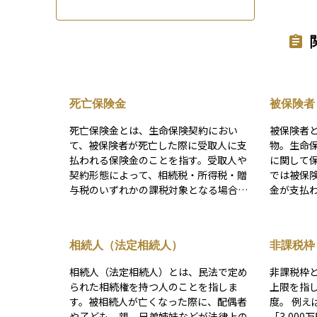
死亡保険金
被保険者
死亡保険金とは、生命保険契約におい
被保険者
て、被保険者が死亡した際に受取人に支
物。生命
払われる保険金のことを指す。受取人や
に関して
契約形態によって、相続税・所得税・贈
では被保
与税のいずれかの課税対象となる場合が
金が支払
ある。
者は保険
者や使用
保険者同
相続人（法定相続人）
非課税枠
る生命保
で、モラ
相続人（法定相続人）とは、民法で定め
非課税枠
義務付け
られた相続権を持つ人のことを指しま
上限を指
す。被相続人が亡くなった際に、配偶者
度。 例えば相続税では基礎控除額として
や子ども、親、兄弟姉妹などが法律上の
「3,00