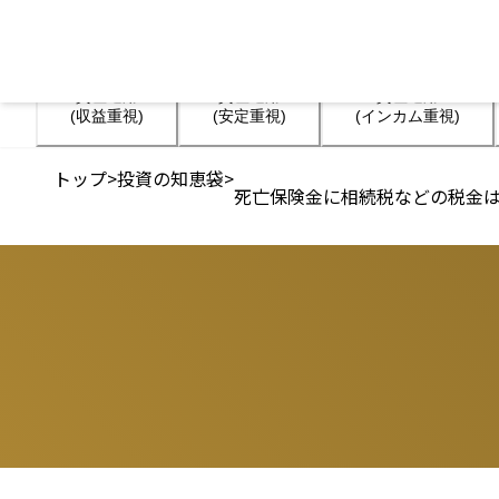
資産運用

資産運用

資産運用

(収益重視)
(安定重視)
(インカム重視)
トップ
>
投資の知恵袋
>
死亡保険金に相続税などの税金