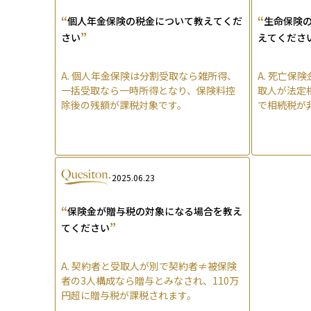
“
“
個人年金保険の税金について教えてくだ
生命保険
”
さい
えてくださ
A.
個人年金保険は分割受取なら雑所得、
A.
死亡保険
一括受取なら一時所得となり、保険料控
取人が法定
除後の残額が課税対象です。
で相続税が
2025.06.23
“
保険金が贈与税の対象になる場合を教え
”
てください
A.
契約者と受取人が別で契約者≠被保険
者の3人構成なら贈与とみなされ、110万
円超に贈与税が課税されます。