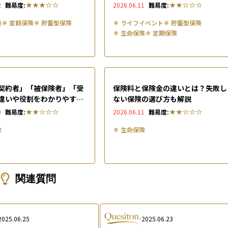
険の選び方を解説
2
難易度:
2026.06.11
難易度:
険
＃
変額保険
＃
貯蓄型保険
＃
ライフイベント
＃
貯蓄型保険
＃
生命保険
＃
定期保険
契約者」「被保険者」「受
保険料と保険金の違いとは？失敗し
違いや役割をわかりやすく
ない保険の選び方も解説
金への影響も解説
0
難易度:
2026.06.11
難易度:
険
＃
生命保険
関連質問
2025.06.25
2025.06.23