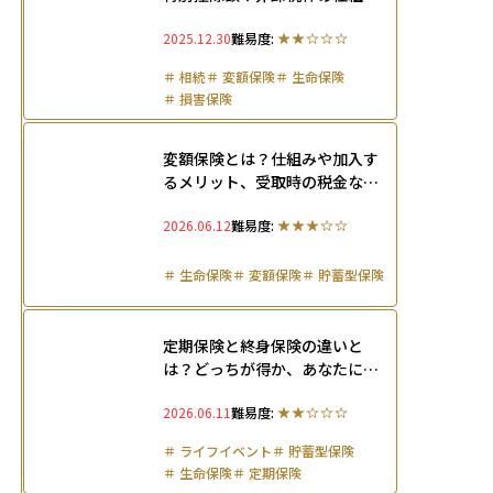
を保険の種類ごとに解説
2025.12.30
難易度:
＃
相続
＃
変額保険
＃
生命保険
＃
損害保険
変額保険とは？仕組みや加入す
るメリット、受取時の税金など
を徹底解説
2026.06.12
難易度:
＃
生命保険
＃
変額保険
＃
貯蓄型保険
定期保険と終身保険の違いと
は？どっちが得か、あなたに最
適な死亡保険の選び方を解説
2026.06.11
難易度:
＃
ライフイベント
＃
貯蓄型保険
＃
生命保険
＃
定期保険