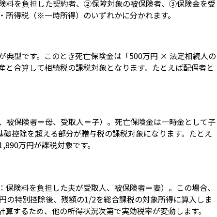
険料を負担した契約者、②保障対象の被保険者、③保険金を受
・所得税（※一時所得）のいずれかに分かれます。
典型です。このとき死亡保険金は「500万円 × 法定相続人の
産と合算して相続税の課税対象となります。たとえば配偶者と
、被保険者＝母、受取人＝子）。死亡保険金は一時金として子
の基礎控除を超える部分が贈与税の課税対象になります。たとえ
= 1,890万円が課税対象です。
：保険料を負担した夫が受取人、被保険者＝妻）。この場合、
万円の特別控除後、残額の1/2を総合課税の対象所得に算入しま
計算するため、他の所得状況次第で実効税率が変動します。