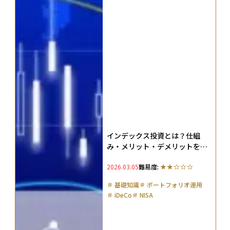
インデックス投資とは？仕組
み・メリット・デメリットをわ
かりやすく解説
2026.03.05
難易度:
＃
基礎知識
＃
ポートフォリオ運用
＃
iDeCo
＃
NISA