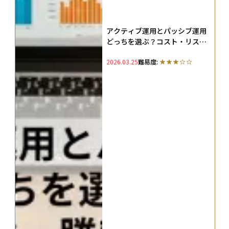
アクティブ運用とパッシブ運用
どっちを選ぶ？コスト・リス
ク・勝率データで導く自分に合
2026.03.25
難易度:
った投資信託の選び方