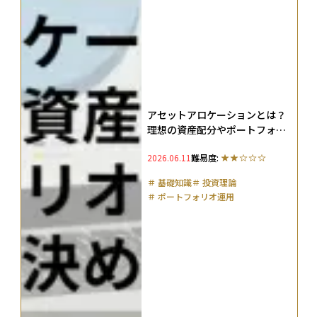
アセットアロケーションとは？
理想の資産配分やポートフォリ
オとの違い、年代別の決め方を
2026.06.11
難易度:
解説
＃
基礎知識
＃
投資理論
＃
ポートフォリオ運用