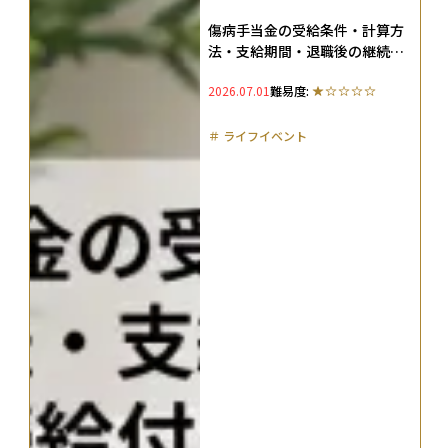
傷病手当金の受給条件・計算方
法・支給期間・退職後の継続給
付まで完全解説【申請フロー
2026.07.01
難易度:
付】
＃
ライフイベント