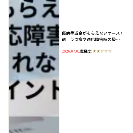
傷病手当金がもらえないケース7
選｜うつ病や適応障害時の扱
い、振り込まれないときの確認
2026.07.01
難易度:
ポイントを解説