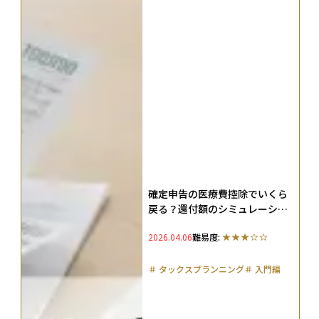
確定申告の医療費控除でいくら
戻る？還付額のシミュレーショ
ンやスマホでのe-Tax申告方法
2026.04.06
難易度:
まで解説
＃
タックスプランニング
＃
入門編