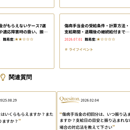
金がもらえないケース7選
傷病手当金の受給条件・計算方法・
や適応障害時の扱い、振り
支給期間・退職後の継続給付まで完
いときの確認ポイントを解
全解説【申請フロー付】
1
難易度:
2026.07.01
難易度:
＃
ライフイベント
関連質問
2025.08.29
2026.02.04
“
金はいくらもらえますか？また
傷病手当金の初回分は、いつ振り込
”
ますか？支給日の目安と振り込まれな
りますか？
”
場合の対応法を教えて下さい