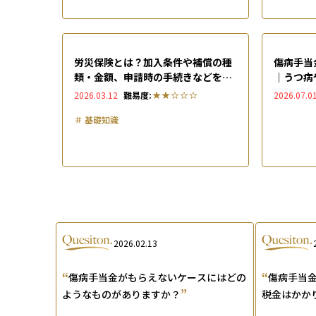
労災保険とは？加入条件や補償の種
傷病手当
類・金額、申請時の手続きなどをわ
｜うつ病
かりやすく解説
込まれな
2026.03.12
難易度:
2026.07.0
説
＃
基礎知識
2026.02.13
“
“
傷病手当金がもらえないケースにはどの
傷病手当
”
ようなものがありますか？
税金はかか