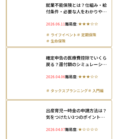
就業不能保険とは？仕組み・給
付条件・必要な人をわかりやす
く解説【2026年】
2026.06.11
難易度:
＃
ライフイベント
＃
定期保険
＃
生命保険
確定申告の医療費控除でいくら
戻る？還付額のシミュレーショ
ンやスマホでのe-Tax申告方法
2026.04.06
難易度:
まで解説
＃
タックスプランニング
＃
入門編
出産育児一時金の申請方法は？
気をつけたい3つのポイントと
育児休業中の支援制度を解説
2026.04.07
難易度: