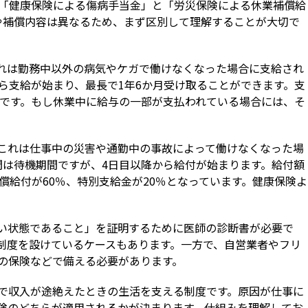
「健康保険による傷病手当金」と「労災保険による休業補償給
や補償内容は異なるため、まず区別して理解することが大切で
れは勤務中以外の病気やケガで働けなくなった場合に支給され
ら支給が始まり、最長で1年6か月受け取ることができます。支
安です。もし休業中に給与の一部が支払われている場合には、そ
これは仕事中の災害や通勤中の事故によって働けなくなった場
間は待機期間ですが、4日目以降から給付が始まります。給付額
償給付が60％、特別支給金が20％となっています。健康保険よ
い状態であること」を証明するために医師の診断書が必要で
制度を設けているケースもあります。一方で、自営業者やフリ
の保険などで備える必要があります。
で収入が途絶えたときの生活を支える制度です。原因が仕事に
険のどちらが適用されるかが決まります。仕組みを理解してお