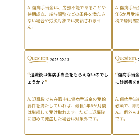
A.
傷病手当金は、労務不能であることや
A.
傷病手当
待期成立、給与調整などの条件を満たさ
年6か月受
ない場合や労災対象では支給されませ
税で原則確
ん。
2026.02.13
“
“
退職後は傷病手当金をもらえないのでし
傷病手当
”
ょうか？
に診断書を
A.
退職後でも在職中に傷病手当金の受給
A.
傷病手当
要件を満たしていれば、最長1年6か月間
必須で、診
は継続して受け取れます。ただし退職後
ん。例外も
に初めて発症した場合は対象外です。
です。