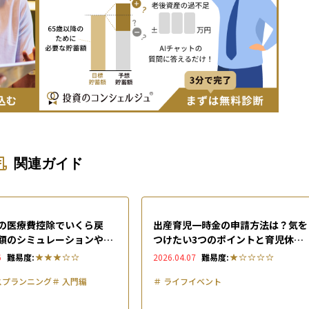
関連ガイド
の医療費控除でいくら戻
出産育児一時金の申請方法は？気を
額のシミュレーションやス
つけたい3つのポイントと育児休業
e-Tax申告方法まで解説
中の支援制度を解説
6
難易度:
2026.04.07
難易度:
スプランニング
＃
入門編
＃
ライフイベント