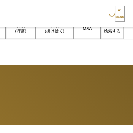
Loading...
MENU
保険

保険

M&A
検索する
(貯蓄)
(掛け捨て)