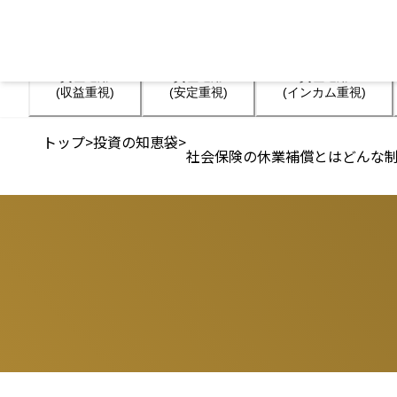
資産運用

資産運用

資産運用

(収益重視)
(安定重視)
(インカム重視)
トップ
>
投資の知恵袋
>
社会保険の休業補償とはどんな