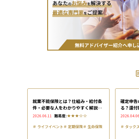
就業不能保険とは？仕組み・給付条
確定申告
件・必要な人をわかりやすく解説
る？還付
【2026年】
マホでの
2026.06.11
難易度:
2026.04.0
＃
ライフイベント
＃
定期保険
＃
生命保険
＃
タック