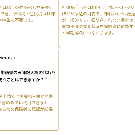
金は給与の約3分の2を最長1
A.
傷病手当金は初回は申請から1〜2か
給でき、所得税・住民税は非課
ほどが振込の目安で、2回目以降は数
定申告も不要です。
が一般的です。振り込まれない場合は
書類不備や審査状況を保険者に確認す
と早期解決につながります。
2026.02.13
金申請書の医師記入欄の代わり
”
使うことはできますか？
金申請では医師記入欄が原則
断書のみでは代用できませ
あるため保険者に確認が必要