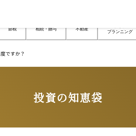
ライフ

節税
相続・贈与
不動産
プランニング
制度ですか？
投資の知恵袋