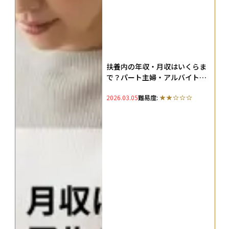
扶養内の年収・月収はいくらま
で？パート主婦・アルバイト学
生・フリーランスごとに扶養の
2026.03.05
難易度:
範囲を解説