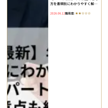
方を書類別にわかりやすく解
説！正社員共働き・パート・専
2026.06.12
難易度:
業主婦別の注意点も網羅