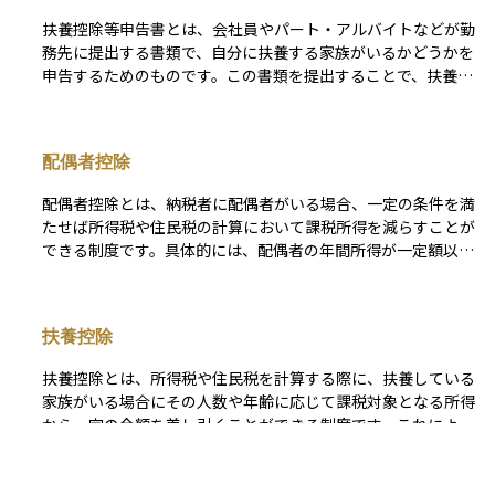
ことがあります。年末調整によって、多くの給与所得者は確定
扶養控除等申告書とは、会社員やパート・アルバイトなどが勤
申告をしなくても納税が完結する仕組みになっており、手間の
務先に提出する書類で、自分に扶養する家族がいるかどうかを
軽減と課税の公平性を両立させる重要な制度です。ただし、自
申告するためのものです。この書類を提出することで、扶養控
営業者や副業収入がある人、医療費控除や住宅ローン控除を受
除や配偶者控除などの税制上の優遇が受けられ、源泉徴収され
けたい人などは、年末調整だけでは対応できず、別途確定申告
る所得税の額が少なくなります。通常は年の初めに勤務先へ提
が必要になります。
出し、提出していない場合は高めの税額が天引きされてしまう
配偶者控除
ため注意が必要です。投資や資産運用を行ううえでも、可処分
所得を増やすために税負担を軽減することは大切であり、この
配偶者控除とは、納税者に配偶者がいる場合、一定の条件を満
申告書はその第一歩となる基本的な手続きです。
たせば所得税や住民税の計算において課税所得を減らすことが
できる制度です。具体的には、配偶者の年間所得が一定額以下
であれば、納税者の所得から一定金額を差し引くことができる
ため、結果として支払う税金が少なくなります。この制度は、
家計全体の負担を軽減するためのもので、特にパートタイムや
扶養控除
扶養内で働く配偶者がいる世帯にとって重要な意味を持ちま
す。なお、配偶者の収入が一定額を超えるとこの控除が使えな
扶養控除とは、所得税や住民税を計算する際に、扶養している
くなるため、「○○万円の壁」といった表現で語られることも
家族がいる場合にその人数や年齢に応じて課税対象となる所得
あります。資産運用やライフプランを考える際には、税金の仕
から一定の金額を差し引くことができる制度です。これによ
組みを理解しておくことが大切であり、配偶者控除はその中で
り、税金の負担が軽くなります。対象となるのは、16歳以上の
も身近で影響の大きい制度のひとつです。
子どもや親などで、生計を共にしており、年間の所得が一定額
以下であることが条件です。 子どもが16歳未満の場合は扶養