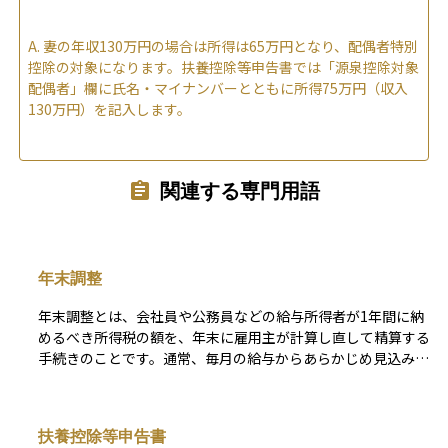
A.
妻の年収130万円の場合は所得は65万円となり、配偶者特別
控除の対象になります。扶養控除等申告書では「源泉控除対象
配偶者」欄に氏名・マイナンバーとともに所得75万円（収入
130万円）を記入します。
関連する専門用語
年末調整
年末調整とは、会社員や公務員などの給与所得者が1年間に納
めるべき所得税の額を、年末に雇用主が計算し直して精算する
手続きのことです。通常、毎月の給与からあらかじめ見込みで
所得税が源泉徴収されていますが、年末に実際の収入や各種控
除（配偶者控除、扶養控除、保険料控除など）を反映させて正
確な税額を算出し、過不足を調整します。 税金を払いすぎて
扶養控除等申告書
いた場合には還付され、足りなかった場合は追加で徴収される