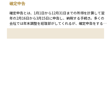
確定申告
控除されます。そのため、給与所得者は自営業者のように細か
い経費計算をせずとも、一定の負担軽減が自動的に適用されま
確定申告とは、1月1日から12月31日までの所得を計算して翌
す。投資や家計管理を考えるうえでは、給与所得控除を差し引
年の2月16日から3月15日に申告し、納税する手続き。多くの
いた後の「課税所得」が税金計算の基礎になるため、自分の可
会社では年末調整を経理部がしてくれるが、確定申告をすると
処分所得を把握する上で理解しておくことが大切です。
年末調整では受けられない控除を受けることができる場合もあ
る。確定申告をする必要がある人が確定申告をしないと加算税
や延滞税が発生する。
専門家に相談してみませんか？