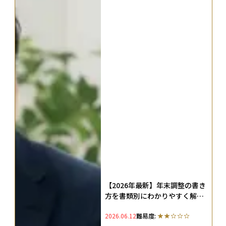
【2026年最新】年末調整の書き
方を書類別にわかりやすく解
説！正社員共働き・パート・専
2026.06.12
難易度:
業主婦別の注意点も網羅