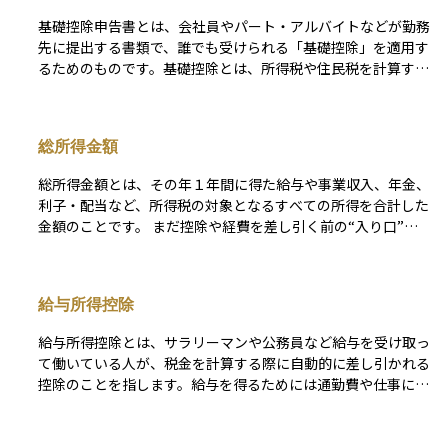
ことがあります。年末調整によって、多くの給与所得者は確定
基礎控除申告書とは、会社員やパート・アルバイトなどが勤務
申告をしなくても納税が完結する仕組みになっており、手間の
先に提出する書類で、誰でも受けられる「基礎控除」を適用す
軽減と課税の公平性を両立させる重要な制度です。ただし、自
るためのものです。基礎控除とは、所得税や住民税を計算する
営業者や副業収入がある人、医療費控除や住宅ローン控除を受
際に、一定額を所得から差し引いて税負担を軽くできる制度
けたい人などは、年末調整だけでは対応できず、別途確定申告
で、収入があるすべての人に認められています。令和2年の税
が必要になります。
制改正から、基礎控除額は一律ではなく、合計所得金額が高い
総所得金額
人ほど控除額が少なくなる仕組みに変わりました。この申告書
を提出することで、会社が行う年末調整で正しい税額計算がさ
総所得金額とは、その年１年間に得た給与や事業収入、年金、
れるようになり、余分な税金を取られないようにすることがで
利子・配当など、所得税の対象となるすべての所得を合計した
きます。投資や資産運用を考える際にも、税金の基礎的な仕組
金額のことです。 まだ控除や経費を差し引く前の“入り口”の
みを理解するうえで重要な書類です。
数字であり、この金額を基に各種控除を差し引いていくことで
課税所得が計算されます。資産運用を行ううえで、自分の投資
利益がどれだけ全体の所得に影響するかを把握する第一歩とな
給与所得控除
る概念です。
給与所得控除とは、サラリーマンや公務員など給与を受け取っ
て働いている人が、税金を計算する際に自動的に差し引かれる
控除のことを指します。給与を得るためには通勤費や仕事に必
要な支出がかかるため、それを一律に見積もって税負担を軽減
する仕組みになっています。 実際の経費を一つひとつ証明す
る必要がなく、収入金額に応じてあらかじめ決められた金額が