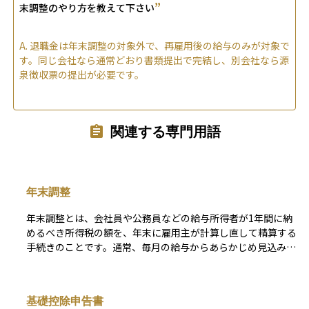
”
末調整のやり方を教えて下さい
A.
退職金は年末調整の対象外で、再雇用後の給与のみが対象で
す。同じ会社なら通常どおり書類提出で完結し、別会社なら源
泉徴収票の提出が必要です。
関連する専門用語
年末調整
年末調整とは、会社員や公務員などの給与所得者が1年間に納
めるべき所得税の額を、年末に雇用主が計算し直して精算する
手続きのことです。通常、毎月の給与からあらかじめ見込みで
所得税が源泉徴収されていますが、年末に実際の収入や各種控
除（配偶者控除、扶養控除、保険料控除など）を反映させて正
確な税額を算出し、過不足を調整します。 税金を払いすぎて
基礎控除申告書
いた場合には還付され、足りなかった場合は追加で徴収される