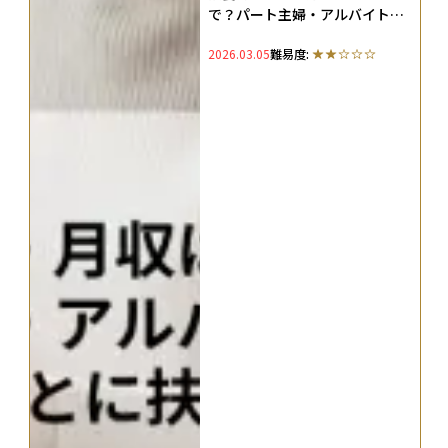
で？パート主婦・アルバイト学
生・フリーランスごとに扶養の
2026.03.05
難易度:
範囲を解説