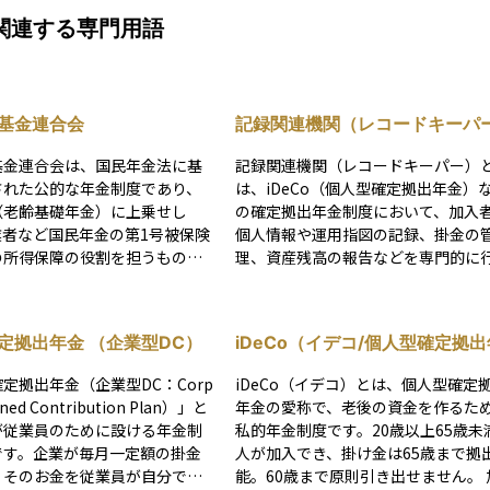
関連する専門用語
基金連合会
記録関連機関（レコードキーパ
基金連合会は、国民年金法に基
記録関連機関（レコードキーパー）
された公的な年金制度であり、
は、iDeCo（個人型確定拠出年金）
（老齢基礎年金）に上乗せし
の確定拠出年金制度において、加入
業者など国民年金の第1号被保険
個人情報や運用指図の記録、掛金の
の所得保障の役割を担うもので
理、資産残高の報告などを専門的に
機関のことです。個人の年金資産の
金の加入員資格を喪失した中途
状況を正確に把握し、情報を整理・
対して、年金や遺族一時金の支
する役割を担っており、加入者がイ
定拠出年金 （企業型DC）
iDeCo（イデコ/個人型確定拠出
います。また、平成14年から
ーネットなどで自分の資産状況を確
金)
出年金の個人型年金の実施主体
たり、運用商品を変更したりする際
定拠出年金（企業型DC：Corp
iDeCo（イデコ）とは、個人型確定
規約の作成や掛け金の収納業務
その基盤となるシステムを提供して
fined Contribution Plan）」と
年金の愛称で、老後の資金を作るた
。 退職等により加入
す。資産運用の観点では、記録関連
が従業員のために設ける年金制
私的年金制度です。20歳以上65歳未
業型DCを脱退し、6ヶ月以上
が信頼性の高い情報管理を行うこと
です。企業が毎月一定額の掛金
人が加入でき、掛け金は65歳まで拠
続きを行わなかった場合、国民
加入者が安心して長期にわたる運用
、そのお金を従業員が自分で運
能。60歳まで原則引き出せません。 加入
連合会に自動的に移管されま
けられるよう支える、重要なインフ