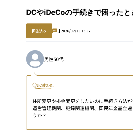
Qu
DCやiDeCoの手続きで困っ
1
回答済み
2026/02/10 15:37
男性
50代
住所変更や掛金変更をしたいのに手続き方法が
運営管理機関、記録関連機関、国民年金基金連
うか？