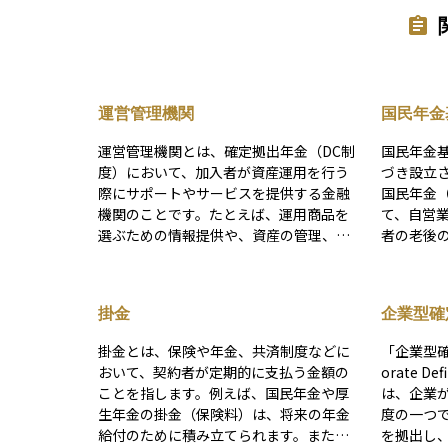
運営管理機関
国民年金
運営管理機関とは、確定拠出年金（DC制
国民年金
度）において、加入者が資産運用を行う
づき設立
際にサポートやサービスを提供する金融
国民年金
機関のことです。たとえば、運用商品を
て、自営
選ぶための情報提供や、資産の管理、ス
者の老後
イッチング（商品の変更）手続きなどを
す。 国民年金基金連合会は、転居や転職
行います。 加入者が選べる投資信託のラ
により基
インアップを整えたり、運用成績を確認
脱退者に
掛金
企業型確
するためのシステムを提供したりする役
給を行って
割もあります。主に証券会社、信託銀
は確定拠
掛金とは、保険や年金、共済制度などに
「企業型確
行、保険会社などが指定され、加入者に
として、
おいて、契約者が定期的に支払う金額の
orate De
とって使いやすく、信頼できる仕組みを
なども行っています
ことを指します。例えば、国民年金や厚
は、企業
提供することが求められます。資産運用
していた企
生年金の掛金（保険料）は、将来の年金
度の一つ
を自分で判断して行う確定拠出年金制度
移管の手
給付のために積み立てられます。また、
を拠出し
においては、運営管理機関の質が、投資
年金基金