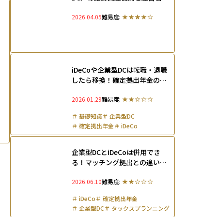
機関とは？JIS&TやSBIベネフ
2026.04.05
難易度:
ィットの役割を徹底解説
iDeCoや企業型DCは転職・退職
したら移換！確定拠出年金のポ
ータビリティを解説
2026.01.29
難易度:
＃
基礎知識
＃
企業型DC
＃
確定拠出年金
＃
iDeCo
＃
ドルコスト平均法
企業型DCとiDeCoは併用でき
る！マッチング拠出との違いや
2026年の法改正も解説
2026.06.10
難易度:
＃
iDeCo
＃
確定拠出年金
＃
企業型DC
＃
タックスプランニング