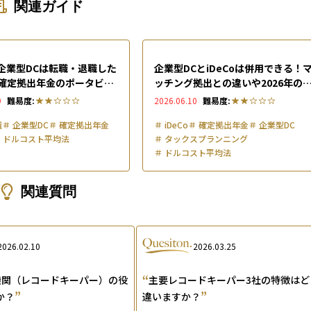
関連ガイド
や企業型DCは転職・退職した
企業型DCとiDeCoは併用できる！
確定拠出年金のポータビリ
ッチング拠出との違いや2026年の
説
改正も解説
9
難易度:
2026.06.10
難易度:
識
＃
企業型DC
＃
確定拠出年金
＃
iDeCo
＃
確定拠出年金
＃
企業型DC
＃
ドルコスト平均法
＃
タックスプランニング
＃
ドルコスト平均法
関連質問
2026.02.10
2026.03.25
“
機関（レコードキーパー）の役
主要レコードキーパー3社の特徴はど
”
”
か？
違いますか？