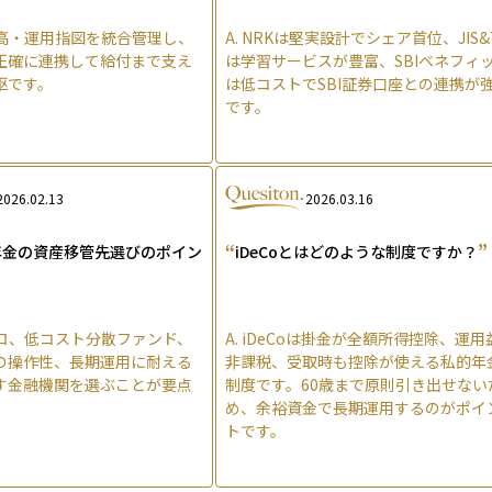
高・運用指図を統合管理し、
A.
NRKは堅実設計でシェア首位、JIS&
正確に連携して給付まで支え
は学習サービスが豊富、SBIベネフィ
枢です。
は低コストでSBI証券口座との連携が
です。
2026.02.13
2026.03.16
“
”
年金の資産移管先選びのポイン
iDeCoとはどのような制度ですか？
ロ、低コスト分散ファンド、
A.
iDeCoは掛金が全額所得控除、運用
の操作性、長期運用に耐える
非課税、受取時も控除が使える私的年
す金融機関を選ぶことが要点
制度です。60歳まで原則引き出せない
め、余裕資金で長期運用するのがポイ
トです。