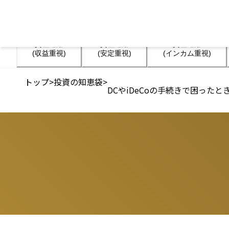
資産運用

資産運用

資産運用

(収益重視)
(安定重視)
(インカム重視)
トップ
>
投資の知恵袋
>
DCやiDeCoの手続きで困った