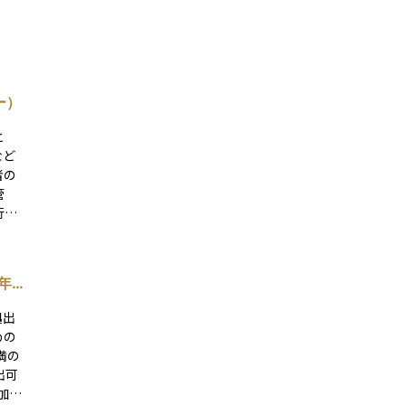
ー）
と
など
者の
管
行う
運用
保管
ンタ
年
認し
に、
拠出
いま
めの
機関
満の
で、
出可
を続
ラ的