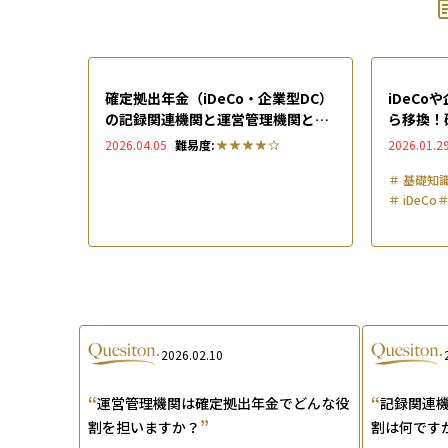
確定拠出年金（iDeCo・企業型DC）
iDeCo
の記録関連機関と運営管理機関と
ら移換！
は？JIS&TやSBIベネフィットの役
ティを解
2026.04.05
難易度:
2026.01.2
割を徹底解説
＃
基礎知
＃
iDeCo
2026.02.10
“
“
運営管理機関は確定拠出年金でどんな役
記録関連
”
割を担いますか？
割は何です