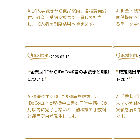
A.
加入手続きから商品案内、各種変更受
A.
掛金・残
付、教育・受給支援まで一貫して担当
関係機関へ
し、加入者を制度活用へ導きます。
るデータ中
2026.02.13
“
“
企業型DCからiDeCo移管の手続きと期限
確定拠出
”
”
について
トは？
A.
退職後すぐDCに脱退届を請求し、
A.
手数料ゼ
iDeCo口座と移換申出書を同時申請。6か
スマホ完結
月以内に完了しないと自動移換で手数料
実績を満た
と運用空白が発生します。
です。