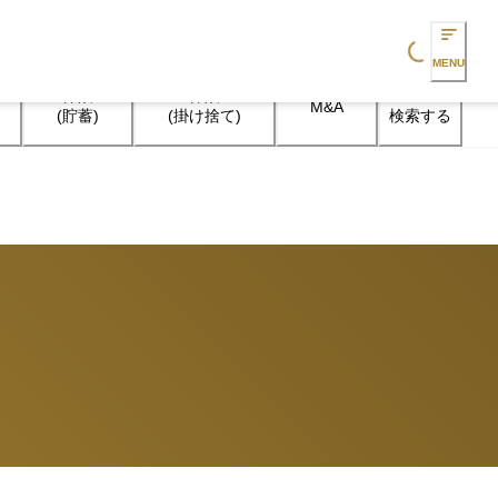
Loading...
MENU
保険

保険

M&A
検索する
(貯蓄)
(掛け捨て)