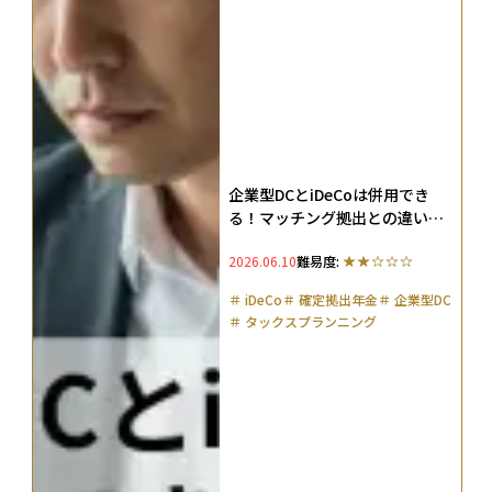
企業型DCとiDeCoは併用でき
る！マッチング拠出との違いや
2026年の法改正も解説
2026.06.10
難易度:
＃
iDeCo
＃
確定拠出年金
＃
企業型DC
＃
タックスプランニング
＃
ドルコスト平均法