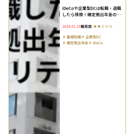
iDeCoや企業型DCは転職・退職
したら移換！確定拠出年金のポ
ータビリティを解説
2026.01.29
難易度:
＃
基礎知識
＃
企業型DC
＃
確定拠出年金
＃
iDeCo
＃
ドルコスト平均法