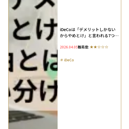
iDeCoは「デメリットしかない
からやめとけ」と言われる7つの
理由とは？対策やNISAとの使い
2026.04.05
難易度:
分け法を徹底解説
＃
iDeCo