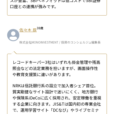
スが豊富、SBIベネフィットは低コストでSBI証券
口座との連携が強みです。
38
歳
佐々木 辰
株式会社MONOINVESTMENT / 投資のコンシェルジュ編集長
レコードキーパー3社はいずれも掛金管理や残高
照会などの法定業務を担いますが、画面操作性
や教育支援策に違いがあります。
NRKは信託銀行系の設立で加入者シェア首位。
質実剛健なサイト設計で迷いにくく、地方銀行
や保険系iDeCoに広く採用され、安定稼働を重視
する企業に向きます。JIS&Tは国内初の専業会社
で、運用学習サイト「DCなび」やライブセミナ