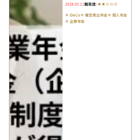
2026.05.11
難易度:
得か解説
＃
iDeCo
＃
確定拠出年金
＃
個人年金
＃
企業年金