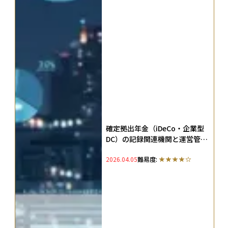
確定拠出年金（iDeCo・企業型
DC）の記録関連機関と運営管理
機関とは？JIS&TやSBIベネフィ
2026.04.05
難易度:
ットの役割を徹底解説