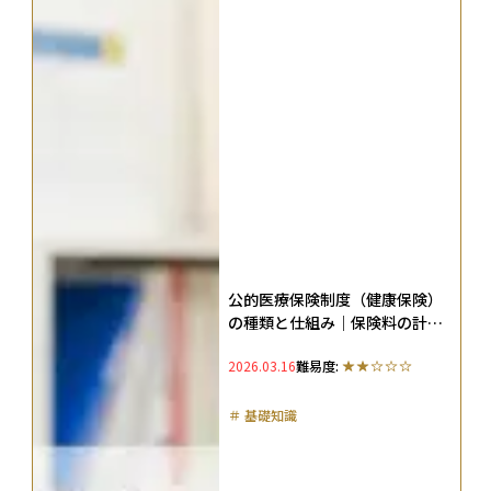
公的医療保険制度（健康保険）
の種類と仕組み｜保険料の計算
方法や受けられる給付内容も解
2026.03.16
難易度:
説
＃
基礎知識