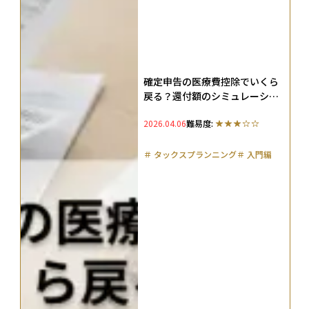
確定申告の医療費控除でいくら
戻る？還付額のシミュレーショ
ンやスマホでのe-Tax申告方法
2026.04.06
難易度:
まで解説
＃
タックスプランニング
＃
入門編