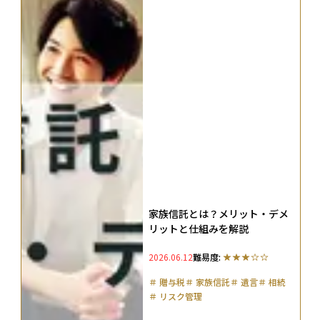
家族信託とは？メリット・デメ
リットと仕組みを解説
2026.06.12
難易度:
＃
贈与税
＃
家族信託
＃
遺言
＃
相続
＃
リスク管理