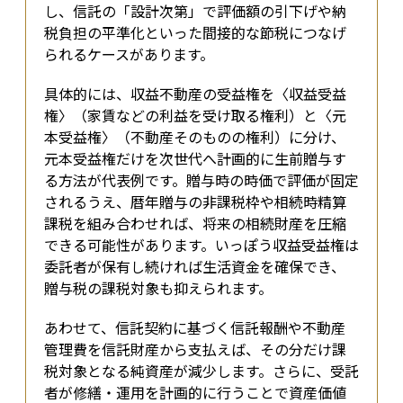
し、信託の「設計次第」で評価額の引下げや納
税負担の平準化といった間接的な節税につなげ
られるケースがあります。
具体的には、収益不動産の受益権を〈収益受益
権〉（家賃などの利益を受け取る権利）と〈元
本受益権〉（不動産そのものの権利）に分け、
元本受益権だけを次世代へ計画的に生前贈与す
る方法が代表例です。贈与時の時価で評価が固定
されるうえ、暦年贈与の非課税枠や相続時精算
課税を組み合わせれば、将来の相続財産を圧縮
できる可能性があります。いっぽう収益受益権は
委託者が保有し続ければ生活資金を確保でき、
贈与税の課税対象も抑えられます。
あわせて、信託契約に基づく信託報酬や不動産
管理費を信託財産から支払えば、その分だけ課
税対象となる純資産が減少します。さらに、受託
者が修繕・運用を計画的に行うことで資産価値