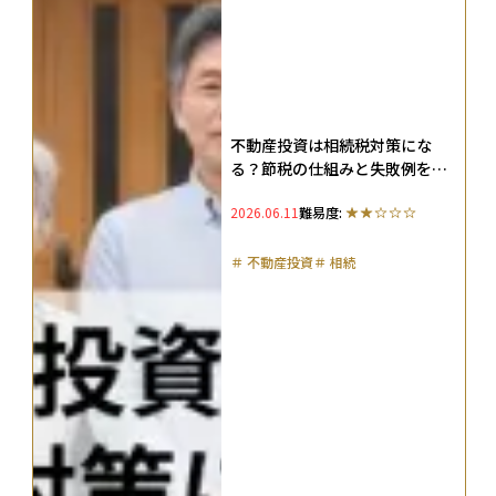
不動産投資は相続税対策にな
る？節税の仕組みと失敗例を解
説！
2026.06.11
難易度:
＃
不動産投資
＃
相続