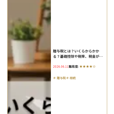
贈与税とは？いくらからかか
る？基礎控除や税率、税金がか
からない方法も紹介（2026年
2026.06.11
難易度:
版）
＃
贈与税
＃
相続