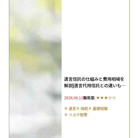
遺言信託の仕組みと費用相場を
解説|遺言代用信託との違いも比
較
2026.06.11
難易度:
＃
遺言
＃
相続
＃
基礎知識
＃
リスク管理