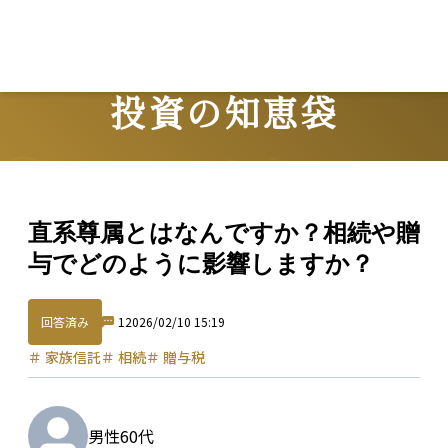
投資の知恵袋
Question
直系尊属とはなんですか？相続や贈
与でどのように影響しますか？
回答済み
1
2026/02/10 15:19
＃
家族信託
＃
相続
＃
贈与税
男性
60代