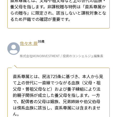
直系尊属とは、父母や祖父母など上の世代の血族・
養父母を指します。非課税贈与特例は「直系尊属か
らの贈与」に限定され、該当しないと課税対象とな
るため戸籍での確認が重要です。
38
歳
佐々木 辰
株式会社MONOINVESTMENT / 投資のコンシェルジュ編集長
直系尊属とは、民法725条に基づき、本人から見
て上の世代に一直線でつながる血族（父母・祖
父母・曽祖父母など）および養子縁組により法
的親子関係が成立した養父母を指します。一方
で、配偶者の父母は姻族、兄弟姉妹や伯父伯母
は傍系血族に該当し、直系尊属には含まれませ
ん。